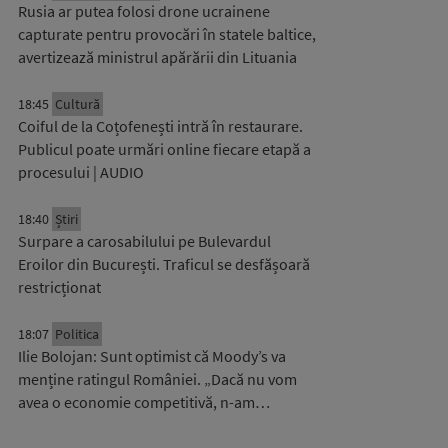
Rusia ar putea folosi drone ucrainene
capturate pentru provocări în statele baltice,
avertizează ministrul apărării din Lituania
18:45
Cultură
Coiful de la Coțofenești intră în restaurare.
Publicul poate urmări online fiecare etapă a
procesului | AUDIO
18:40
Știri
Surpare a carosabilului pe Bulevardul
Eroilor din București. Traficul se desfășoară
restricționat
18:07
Politica
Ilie Bolojan: Sunt optimist că Moody’s va
menține ratingul României. „Dacă nu vom
avea o economie competitivă, n-am…