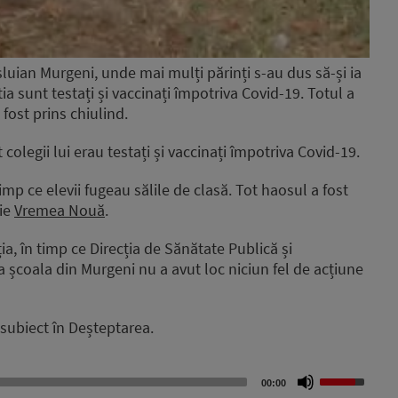
uian Murgeni, unde mai mulți părinți s-au dus să-și ia
ia sunt testați și vaccinați împotriva Covid-19. Totul a
fost prins chiulind.
 colegii lui erau testați și vaccinați împotriva Covid-19.
 timp ce elevii fugeau sălile de clasă. Tot haosul a fost
rie
Vremea Nouă
.
a, în timp ce Direcția de Sănătate Publică și
 școala din Murgeni nu a avut loc niciun fel de acțiune
 subiect în Deșteptarea.
Use
00:00
Up/Down