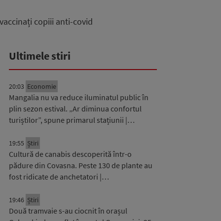
accinați copiii anti-covid
Ultimele stiri
20:03
Economie
Mangalia nu va reduce iluminatul public în
plin sezon estival. „Ar diminua confortul
turiștilor”, spune primarul stațiunii |…
19:55
Știri
Cultură de canabis descoperită într-o
pădure din Covasna. Peste 130 de plante au
fost ridicate de anchetatori |…
19:46
Știri
Două tramvaie s-au ciocnit în orașul