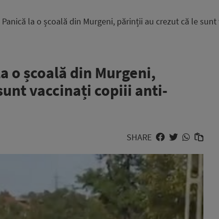
nică la o școală din Murgeni, părinții au crezut că le sunt v
 o școală din Murgeni,
sunt vaccinați copiii anti-
SHARE