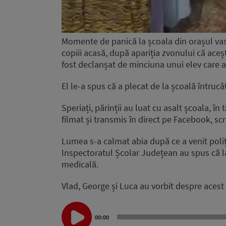
Momente de panică la școala din orașul vasl
copiii acasă, după apariția zvonului că aceșt
fost declanșat de minciuna unui elev care a 
El le-a spus că a plecat de la școală întrucât
Speriați, părinții au luat cu asalt școala, în
filmat și transmis în direct pe Facebook, sc
Lumea s-a calmat abia după ce a venit poliți
Inspectoratul Școlar Județean au spus că la
medicală.
Vlad, George și Luca au vorbit despre acest
Audio
Player
00:00