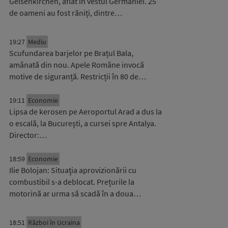
Gelsenkirchen, aflat în vestul Germaniei. 25
de oameni au fost răniți, dintre…
19:27
Mediu
Scufundarea barjelor pe Brațul Bala,
amânată din nou. Apele Române invocă
motive de siguranță. Restricții în 80 de…
19:11
Economie
Lipsa de kerosen pe Aeroportul Arad a dus la
o escală, la București, a cursei spre Antalya.
Director:…
18:59
Economie
Ilie Bolojan: Situaţia aprovizionării cu
combustibil s-a deblocat. Prețurile la
motorină ar urma să scadă în a doua…
18:51
Război în Ucraina