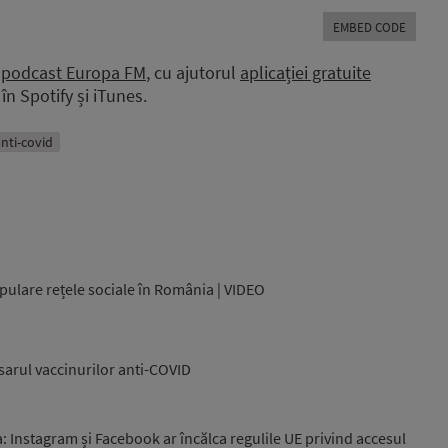
Arrow
EMBED CODE
keys
to
a
podcast Europa FM
, cu ajutorul
aplicației gratuite
increase
în Spotify și iTunes.
or
decrease
volume.
anti-covid
pulare rețele sociale în România | VIDEO
sarul vaccinurilor anti-COVID
Instagram și Facebook ar încălca regulile UE privind accesul