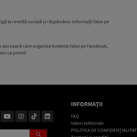
igă la revoltă socială și răspândesc informații false pe
la o persoană care organiza tombole false pe Facebook,
ani ca premii
INFORMAŢII
FAQ
Valori editoriale
POLITICA DE CONFIDENŢIALITAT
Termeni şi condiţii