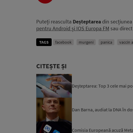
Puteți reasculta
Deșteptarea
din secțiune
pentru Android și IOS Europa FM
sau direct 
TAGS
facebook
murgeni
panica
vaccin 
CITEȘTE ȘI
Deșteptarea: Top 3 cele mai po
Dan Barna, audiat la DNA în do
Comisia Europeană acuză Meta: 