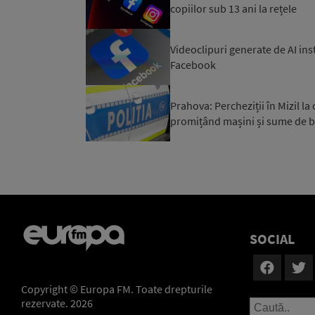
copiilor sub 13 ani la rețele
Videoclipuri generate de AI inst
Facebook
Prahova: Percheziții în Mizil 
promițând mașini și sume de b
SOCIAL
Copyright © Europa FM. Toate drepturile
rezervate. 2026