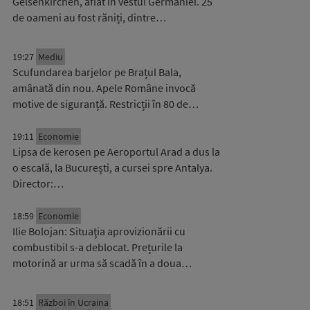
Gelsenkirchen, aflat în vestul Germaniei. 25
de oameni au fost răniți, dintre…
19:27
Mediu
Scufundarea barjelor pe Brațul Bala,
amânată din nou. Apele Române invocă
motive de siguranță. Restricții în 80 de…
19:11
Economie
Lipsa de kerosen pe Aeroportul Arad a dus la
o escală, la București, a cursei spre Antalya.
Director:…
18:59
Economie
Ilie Bolojan: Situaţia aprovizionării cu
combustibil s-a deblocat. Prețurile la
motorină ar urma să scadă în a doua…
18:51
Război în Ucraina