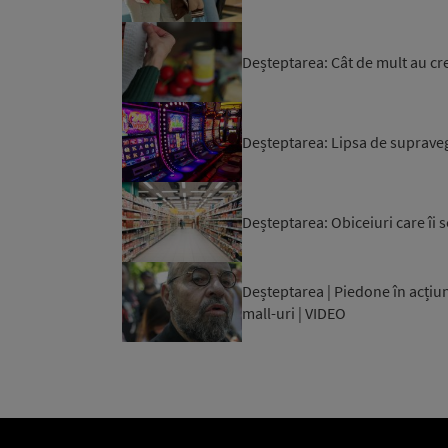
Deșteptarea: Cât de mult au cre
Deșteptarea: Lipsa de supraveg
Deșteptarea: Obiceiuri care îi 
Deșteptarea | Piedone în acțiun
mall-uri | VIDEO