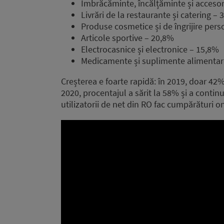
Îmbrăcăminte, încălțăminte și accesor
Livrări de la restaurante și catering –
Produse cosmetice și de îngrijire per
Articole sportive – 20,8%
Electrocasnice și electronice – 15,8%
Medicamente și suplimente alimentar
Creșterea e foarte rapidă: în 2019, doar 42%
2020, procentajul a sărit la 58% și a contin
utilizatorii de net din RO fac cumpărături on