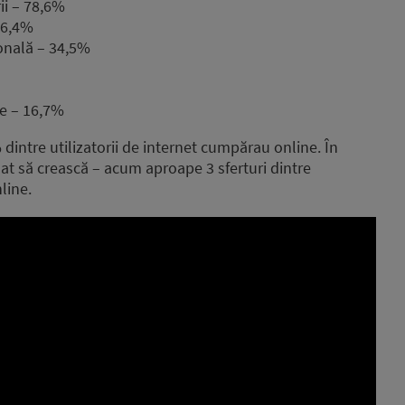
ii – 78,6%
 36,4%
sonală – 34,5%
e – 16,7%
 dintre utilizatorii de internet cumpărau online. În
uat să crească – acum aproape 3 sferturi dintre
line.