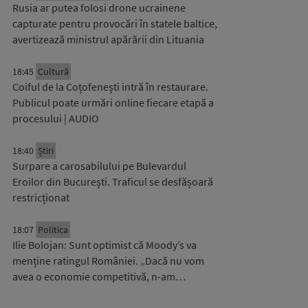
Rusia ar putea folosi drone ucrainene
capturate pentru provocări în statele baltice,
avertizează ministrul apărării din Lituania
18:45
Cultură
Coiful de la Coțofenești intră în restaurare.
Publicul poate urmări online fiecare etapă a
procesului | AUDIO
18:40
Știri
Surpare a carosabilului pe Bulevardul
Eroilor din București. Traficul se desfășoară
restricționat
18:07
Politica
Ilie Bolojan: Sunt optimist că Moody’s va
menține ratingul României. „Dacă nu vom
avea o economie competitivă, n-am…