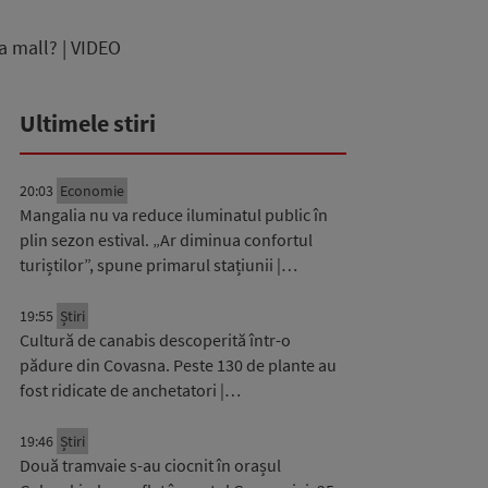
a mall? | VIDEO
Ultimele stiri
20:03
Economie
Mangalia nu va reduce iluminatul public în
plin sezon estival. „Ar diminua confortul
turiștilor”, spune primarul stațiunii |…
19:55
Știri
Cultură de canabis descoperită într-o
pădure din Covasna. Peste 130 de plante au
fost ridicate de anchetatori |…
19:46
Știri
Două tramvaie s-au ciocnit în orașul