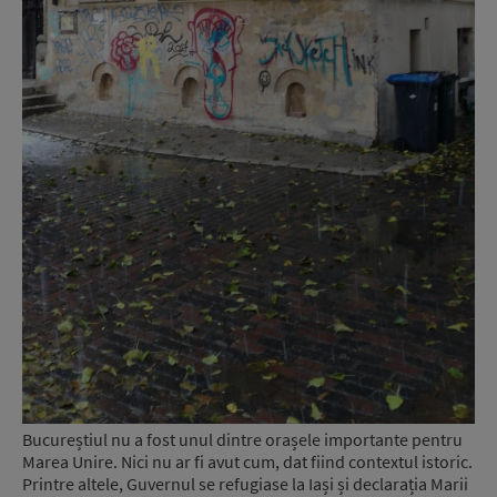
Bucureștiul nu a fost unul dintre orașele importante pentru
Marea Unire. Nici nu ar fi avut cum, dat fiind contextul istoric.
Printre altele, Guvernul se refugiase la Iași și declarația Marii