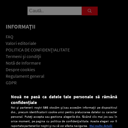
INFORMAŢII
FAQ
Valori editoriale
POLITICA DE CONFIDENŢIALITATE
Termeni şi condiţii
Notă de Informare
Despre cookies
Regulament general
GDPR
Contact
Nouă ne pasă ca datele tale personale să rămână
Descarcă gratuit aplicaţia Europa FM pentru smartphone:
confidențiale
Noi și partenerii noștri
585
stocăm și/sau accesăm informații pe dispozitivul
dvs., precum identificatorii cookie unici pentru prelucrarea datelor cu caracter
personal. Puteți accepta sau gestiona alegerile dvs. făcând clic mai jos sau în
orice moment, pe pagina cu politica de confidențialitate. Aceste alegeri vor fi
raportate partenerilor noștri și nu vă vor afecta navigarea.
Mai multe detalii