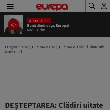
07:00 - 10:00
ACASĂ
Bună dimineața, Europa!
Radu Tirim
ȘTIRI
RADIO
Programe
>
DEŞTEPTAREA
> DEȘTEPTAREA: Clădiri uitate ale
Marii Uniri
CONCURSURI
PODCAST
ASCULTĂ
LIVE
DEȘTEPTAREA: Clădiri uitate