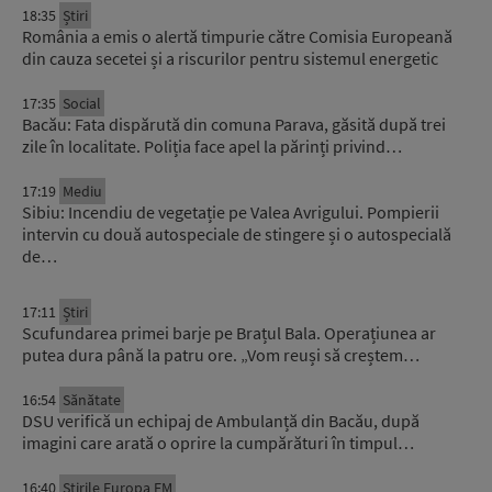
18:35
Știri
România a emis o alertă timpurie către Comisia Europeană
din cauza secetei și a riscurilor pentru sistemul energetic
17:35
Social
Bacău: Fata dispărută din comuna Parava, găsită după trei
zile în localitate. Poliția face apel la părinți privind…
17:19
Mediu
Sibiu: Incendiu de vegetație pe Valea Avrigului. Pompierii
intervin cu două autospeciale de stingere și o autospecială
de…
17:11
Știri
Scufundarea primei barje pe Brațul Bala. Operațiunea ar
putea dura până la patru ore. „Vom reuși să creștem…
16:54
Sănătate
DSU verifică un echipaj de Ambulanță din Bacău, după
imagini care arată o oprire la cumpărături în timpul…
16:40
Știrile Europa FM