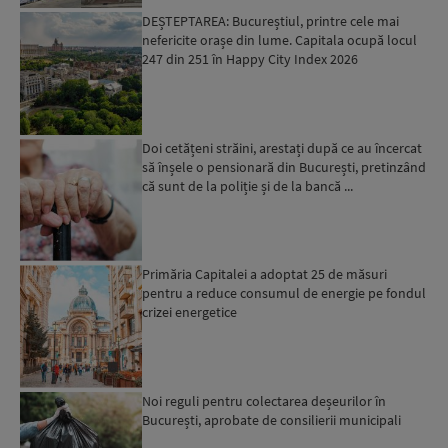
DEȘTEPTAREA: Bucureștiul, printre cele mai
nefericite orașe din lume. Capitala ocupă locul
247 din 251 în Happy City Index 2026
Doi cetățeni străini, arestați după ce au încercat
să înșele o pensionară din București, pretinzând
că sunt de la poliție și de la bancă ...
Primăria Capitalei a adoptat 25 de măsuri
pentru a reduce consumul de energie pe fondul
crizei energetice
Noi reguli pentru colectarea deșeurilor în
București, aprobate de consilierii municipali