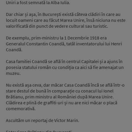
Uniri a fost semnată la Alba Iulia.
Dar chiar și așa, în București există câteva clădiri în care au
locuit oameni care au făcut Marea Unire, însă niciuna nu este
valorificată din punct de vedere cultural sau turistic.
De exemplu, prim-ministru la 1 Decembrie 1918 era
Generalul Constantin Coandă, tatăl inventatorului lui Henri
Coandă.
Casa familiei Coandă se află în centrul Capitalei și a ajuns în
posesia statului român cu condiția ca aici să fie amenajat un
muzeu.
Nu există așa ceva, dar măcar Casa Coandă încă se află într-o
stare destul de bună în comparație cu conacul lui Ionel
Brătianu, prim ministru al României după Marea Unire.
Clădirea e plină de graffiti-uri și nu are nici măcar o placă
comemorativă.
Ascultăm un reportaj de Victor Marin.
Foto: Casa Brătianu din București