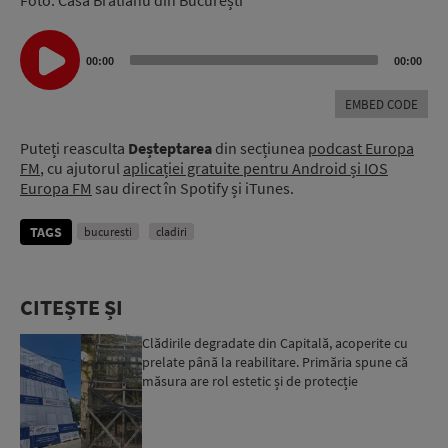
Audio
Player
00:00
00:00
EMBED CODE
Puteți reasculta
Deșteptarea
din secțiunea
podcast Europa
FM
, cu ajutorul
aplicației gratuite pentru Android și IOS
Europa FM
sau direct în Spotify și iTunes.
TAGS
bucuresti
cladiri
CITEȘTE ȘI
Clădirile degradate din Capitală, acoperite cu
prelate până la reabilitare. Primăria spune că
măsura are rol estetic și de protecție