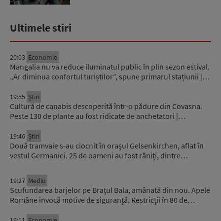
Ultimele stiri
20:03
Economie
Mangalia nu va reduce iluminatul public în plin sezon estival.
„Ar diminua confortul turiștilor”, spune primarul stațiunii |…
19:55
Știri
Cultură de canabis descoperită într-o pădure din Covasna.
Peste 130 de plante au fost ridicate de anchetatori |…
19:46
Știri
Două tramvaie s-au ciocnit în orașul Gelsenkirchen, aflat în
vestul Germaniei. 25 de oameni au fost răniți, dintre…
19:27
Mediu
Scufundarea barjelor pe Brațul Bala, amânată din nou. Apele
Române invocă motive de siguranță. Restricții în 80 de…
19:11
Economie