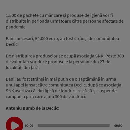
1.500 de pachete cu mâncare și produse de igienă vor fi
distribuite în perioada următoare către persoane afectate de
pandemie.
Banii necesari, 54.000 euro, au fost strânși de comunitatea
Declic.
De distribuirea produselor se ocupă asociația SNK. Peste 300
de voluntari vor duce produsele la persoane din 27 de
localități din țară.
Banii au fost strânși în mai puțin de o săptămână în urma
unui apel lansat către comunitatea Declic, după ce asociația
SNK avertiza că, din lipsă de fonduri, riscă să-și suspende
campania prin care ajută 300 de vârstnici.
Antoniu Bumb de la Declic:
Audio
Player
00:00
00:00