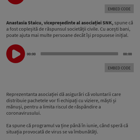
EMBED CODE
Anastasia Staicu, vicepreședinte al asociației SNK,
spune că
a fost copleșită de răspunsul societății civile. Cu acești bani,
poate ajuta mai multe persoane decât își propusese inițial.
Audio
Player
00:00
00:00
EMBED CODE
Reprezentanta asociației dă asigurări că voluntarii care
distribuie pachetele vor fi echipați cu viziere, măști și
mănuși, pentru a limita riscul de răspândire a
coronavirusului.
Ea spune că programul va ține până în iunie, când speră că
situația provocată de virus se va îmbunătăți.