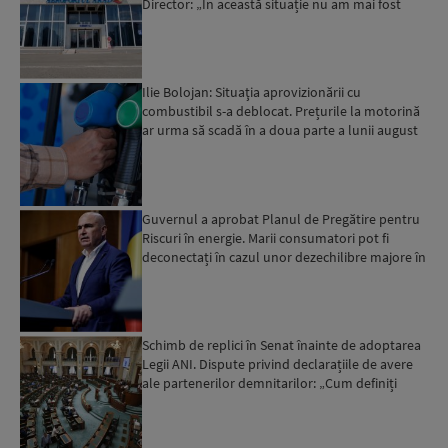
Director: „În această situație nu am mai fost
deloc”...
Ilie Bolojan: Situaţia aprovizionării cu
combustibil s-a deblocat. Prețurile la motorină
ar urma să scadă în a doua parte a lunii august
Guvernul a aprobat Planul de Pregătire pentru
Riscuri în energie. Marii consumatori pot fi
deconectați în cazul unor dezechilibre majore în
sistemul e...
Schimb de replici în Senat înainte de adoptarea
Legii ANI. Dispute privind declarațiile de avere
ale partenerilor demnitarilor: „Cum definiți
amantele...