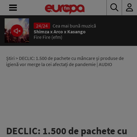
24/24
Cea mai bună muzică
ACASĂ
Shimza x Arco x Kasango
Fire Fire (efm)
ȘTIRI
RADIO
Știri
> DECLIC: 1.500 de pachete cu mâncare și produse de
igienă vor merge la cei afectați de pandemie | AUDIO
CONCURSURI
PODCAST
ASCULTĂ
LIVE
DECLIC: 1.500 de pachete cu