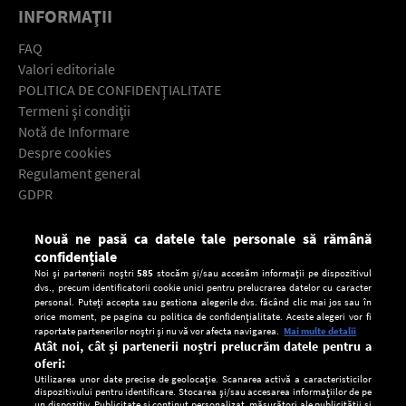
INFORMAŢII
FAQ
Valori editoriale
POLITICA DE CONFIDENŢIALITATE
Termeni şi condiţii
Notă de Informare
Despre cookies
Regulament general
GDPR
Contact
Nouă ne pasă ca datele tale personale să rămână
Descarcă gratuit aplicaţia Europa FM pentru smartphone:
confidențiale
Noi și partenerii noștri
585
stocăm și/sau accesăm informații pe dispozitivul
dvs., precum identificatorii cookie unici pentru prelucrarea datelor cu caracter
personal. Puteți accepta sau gestiona alegerile dvs. făcând clic mai jos sau în
orice moment, pe pagina cu politica de confidențialitate. Aceste alegeri vor fi
raportate partenerilor noștri și nu vă vor afecta navigarea.
Mai multe detalii
Atât noi, cât și partenerii noștri prelucrăm datele pentru a
oferi:
Utilizarea unor date precise de geolocație. Scanarea activă a caracteristicilor
dispozitivului pentru identificare. Stocarea și/sau accesarea informațiilor de pe
un dispozitiv. Publicitate și conținut personalizat, măsurători ale publicității și