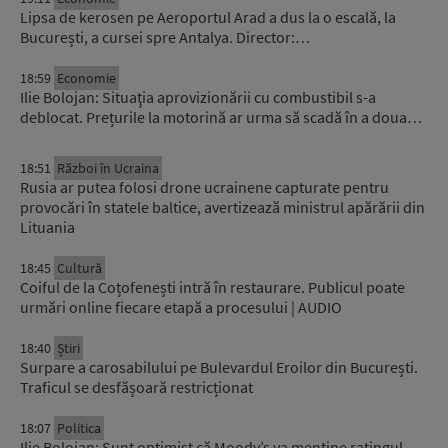
Lipsa de kerosen pe Aeroportul Arad a dus la o escală, la
București, a cursei spre Antalya. Director:…
18:59
Economie
Ilie Bolojan: Situaţia aprovizionării cu combustibil s-a
deblocat. Prețurile la motorină ar urma să scadă în a doua…
18:51
Război în Ucraina
Rusia ar putea folosi drone ucrainene capturate pentru
provocări în statele baltice, avertizează ministrul apărării din
Lituania
18:45
Cultură
Coiful de la Coțofenești intră în restaurare. Publicul poate
urmări online fiecare etapă a procesului | AUDIO
18:40
Știri
Surpare a carosabilului pe Bulevardul Eroilor din București.
Traficul se desfășoară restricționat
18:07
Politica
Ilie Bolojan: Sunt optimist că Moody’s va menține ratingul