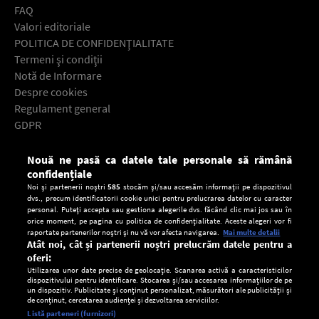
FAQ
Valori editoriale
POLITICA DE CONFIDENŢIALITATE
Termeni şi condiţii
Notă de Informare
Despre cookies
Regulament general
GDPR
Contact
Nouă ne pasă ca datele tale personale să rămână
Descarcă gratuit aplicaţia Europa FM pentru smartphone:
confidențiale
Noi și partenerii noștri
585
stocăm și/sau accesăm informații pe dispozitivul
dvs., precum identificatorii cookie unici pentru prelucrarea datelor cu caracter
personal. Puteți accepta sau gestiona alegerile dvs. făcând clic mai jos sau în
orice moment, pe pagina cu politica de confidențialitate. Aceste alegeri vor fi
raportate partenerilor noștri și nu vă vor afecta navigarea.
Mai multe detalii
Atât noi, cât și partenerii noștri prelucrăm datele pentru a
oferi:
Utilizarea unor date precise de geolocație. Scanarea activă a caracteristicilor
dispozitivului pentru identificare. Stocarea și/sau accesarea informațiilor de pe
un dispozitiv. Publicitate și conținut personalizat, măsurători ale publicității și
de conținut, cercetarea audienței și dezvoltarea serviciilor.
Setări:
Listă parteneri (furnizori)