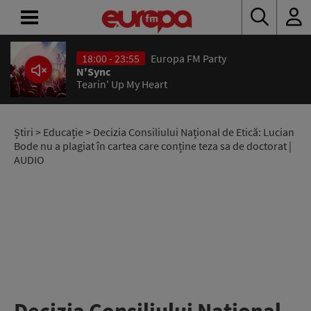
18:00 - 23:55
Europa FM Party
ACASĂ
N'Sync
Tearin' Up My Heart
ȘTIRI
RADIO
Știri
>
Educație
> Decizia Consiliului Național de Etică: Lucian
Bode nu a plagiat în cartea care conține teza sa de doctorat |
AUDIO
CONCURSURI
PODCAST
ASCULTĂ
LIVE