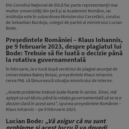
Din Consiliul Național de Etică fac parte reprezentanții mai
multor universități din țară și ai Academiei Române, iar
instituția este în subordinea Ministerului Cercetării, condus
de Sebastian Burduja, colegul de partid al ministrului Lucian
Bode.
Președintele României – Klaus Iohannis,
pe 9 februarie 2023, despre plagiatul lui
Bode: Trebuie să fie luată o decizie până
la rotativa guvernamentală
În februarie, la o lună după verdictul de plagiat anunțat de
Universitatea Babeș Bolyai, președintele Klaus Iohannis
cerea PNL să lămurească situația ministrului de Interne.
„Aceste probleme trebuie luate foarte în serios. Siner, mă
aștept ca cel târziu până la rotația guvernamentală să se ia o
decizie clară în acest sens”
, spunea președintele României –
Klaus Iohannis – pe 9 februarie 2023.
Lucian Bode:
„Vă asigur că nu sunt
probleme și acest lucru îl va dovedi