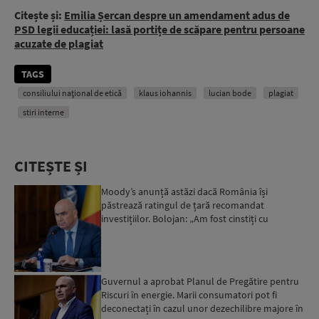
Citește și:
Emilia Șercan despre un amendament adus de
PSD legii educației: lasă portițe de scăpare pentru persoane
acuzate de plagiat
TAGS
consiliului național de etică
klaus iohannis
lucian bode
plagiat
stiri interne
CITEȘTE ȘI
Moody’s anunță astăzi dacă România își
păstrează ratingul de țară recomandat
investițiilor. Bolojan: „Am fost cinstiți cu
românii. Am muncit din greu”...
Guvernul a aprobat Planul de Pregătire pentru
Riscuri în energie. Marii consumatori pot fi
deconectați în cazul unor dezechilibre majore în