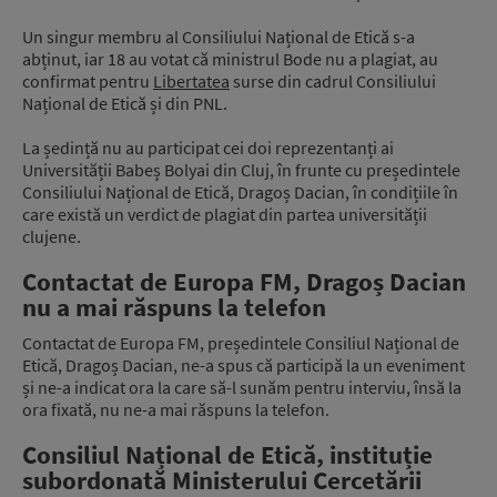
Un singur membru al Consiliului Național de Etică s-a
abținut, iar 18 au votat că ministrul Bode nu a plagiat, au
confirmat pentru
Libertatea
surse din cadrul Consiliului
Național de Etică și din PNL.
La ședință nu au participat cei doi reprezentanți ai
Universității Babeș Bolyai din Cluj, în frunte cu președintele
Consiliului Național de Etică, Dragoș Dacian, în condițiile în
care există un verdict de plagiat din partea universității
clujene.
Contactat de Europa FM, Dragoș Dacian
nu a mai răspuns la telefon
Contactat de Europa FM, președintele Consiliul Național de
Etică, Dragoș Dacian, ne-a spus că participă la un eveniment
și ne-a indicat ora la care să-l sunăm pentru interviu, însă la
ora fixată, nu ne-a mai răspuns la telefon.
Consiliul Național de Etică, instituție
subordonată Ministerului Cercetării