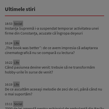
Ultimele stiri
18:53
Social
Instanța Supremă i-a suspendat temporar activitatea unei
firme din Constanța, acuzate că îngropa deșeuri
16:24
Life
„The book was better”: de ce avem impresia că adaptarea
cinematografică nu se compară cu lectura?
16:22
Life
Când pasiunea devine venit: trebuie să ne transformăm
hobby-urile în surse de venit?
16:19
Life
De ce ascultăm aceeași melodie de zeci de ori, până când nu
o mai suportăm?
15:11
Social
7000 de lei amendă pentru echipajul de ambulanță din Bacău