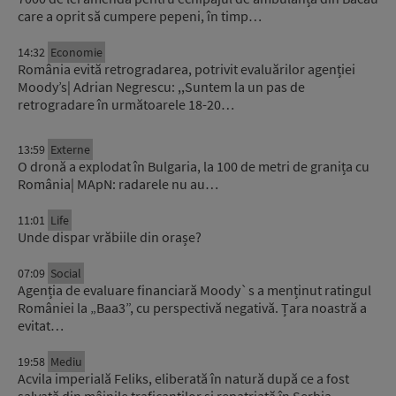
care a oprit să cumpere pepeni, în timp…
14:32
Economie
România evită retrogradarea, potrivit evaluărilor agenției
Moody’s| Adrian Negrescu: ,,Suntem la un pas de
retrogradare în următoarele 18-20…
13:59
Externe
O dronă a explodat în Bulgaria, la 100 de metri de granița cu
România| MApN: radarele nu au…
11:01
Life
Unde dispar vrăbiile din orașe?
07:09
Social
Agenția de evaluare financiară Moody`s a menținut ratingul
României la „Baa3”, cu perspectivă negativă. Țara noastră a
evitat…
19:58
Mediu
Acvila imperială Feliks, eliberată în natură după ce a fost