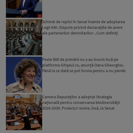
sistemul e...
Schimb de replici în Senat înainte de adoptarea
Legii ANI. Dispute privind declarațiile de avere
ale partenerilor demnitarilor: „Cum definiți
amantele...
Peste 900 de primării nu s-au înscris încă pe
platforma Ghișeul.ro, anunță Oana Gheorghiu.
Până la ce dată se pot înrola pentru a nu pierde
fondurile ...
Camera Deputaților a adoptat Strategia
națională pentru conservarea biodiversității
2026-2030. Proiectul revine, însă, la Senat
pentru modificări...