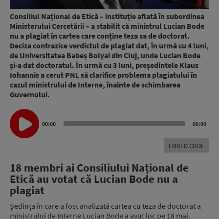
Consiliul Național de Etică – instituție aflată în subordinea
Ministerului Cercetării – a stabilit că ministrul Lucian Bode
nu a plagiat în cartea care conține teza sa de doctorat.
Deciza contrazice verdictul de plagiat dat, în urmă cu 4 luni,
de Universitatea Babeș Bolyai din Cluj, unde Lucian Bode
și-a dat doctoratul. În urmă cu 3 luni, președintele Klaus
Iohannis a cerut PNL să clarifice problema plagiatului în
cazul ministrului de Interne, înainte de schimbarea
Guvernului.
Audio
00:00
00:00
Player
EMBED CODE
18 membri ai Consiliului Național de
Etică au votat că Lucian Bode nu a
plagiat
Ședința în care a fost analizată cartea cu teza de doctorat a
ministrului de Interne Lucian Bode a avut loc pe 18 mai.