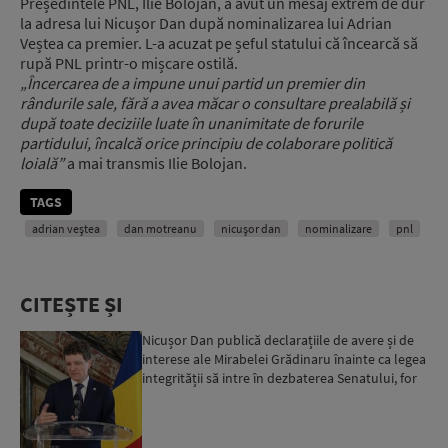
Președintele PNL, Ilie Bolojan, a avut un mesaj extrem de dur
la adresa lui Nicușor Dan după nominalizarea lui Adrian
Veștea ca premier. L-a acuzat pe șeful statului că încearcă să
rupă PNL printr-o mișcare ostilă.
„Încercarea de a impune unui partid un premier din
rândurile sale, fără a avea măcar o consultare prealabilă și
după toate deciziile luate în unanimitate de forurile
partidului, încalcă orice principiu de colaborare politică
loială”
a mai transmis Ilie Bolojan.
TAGS
adrian veștea
dan motreanu
nicușor dan
nominalizare
pnl
CITEȘTE ȘI
Nicușor Dan publică declarațiile de avere și de
interese ale Mirabelei Grădinaru înainte ca legea
integrității să intre în dezbaterea Senatului, for
d...