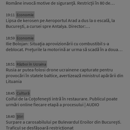
Române invocă motive de siguranță. Restricții în 80 de…
19:11
Economie
Lipsa de kerosen pe Aeroportul Arad a dus la o escală, la
București, a cursei spre Antalya. Director:…
18:59
Economie
Ilie Bolojan: Situaţia aprovizionării cu combustibil s-a
deblocat. Prețurile la motorină ar urma să scadă în a doua…
18:51
Război în Ucraina
Rusia ar putea folosi drone ucrainene capturate pentru
provocări în statele baltice, avertizează ministrul apărării din
Lituania
18:45
Cultură
Coiful de la Coțofenești intră în restaurare. Publicul poate
urmări online fiecare etapă a procesului | AUDIO
18:40
Știri
Surpare a carosabilului pe Bulevardul Eroilor din București.
Traficul se desfășoară restricționat