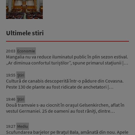
Ultimele stiri
20:03
Economie
Mangalia nu va reduce iluminatul public în plin sezon estival.
„Ar diminua confortul turiștilor”, spune primarul stațiunii |…
19:55
Știri
Cultură de canabis descoperită într-o pădure din Covasna.
Peste 130 de plante au fost ridicate de anchetatori |…
19:46
Știri
Două tramvaie s-au ciocnit în orașul Gelsenkirchen, aflat în
vestul Germaniei. 25 de oameni au fost răniți, dintre…
19:27
Mediu
Scufundarea barjelor pe Brațul Bala, amânată din nou. Apele