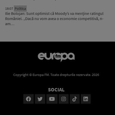
18:07
Politica
Ilie Bolojan: Sunt optimist că Moody’s va menține ratingul
României. „Dacă nu vom avea o economie competitivă, n-
am…
Copyright © Europa FM. Toate drepturile rezervate. 2026
SOCIAL