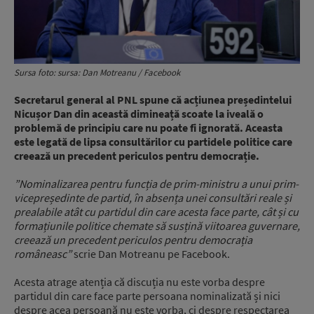
Sursa foto: sursa: Dan Motreanu / Facebook
Secretarul general al PNL spune că acțiunea președintelui
Nicușor Dan din această dimineață scoate la iveală o
problemă de principiu care nu poate fi ignorată. Aceasta
este legată de lipsa consultărilor cu partidele politice care
creează un precedent periculos pentru democrație.
”Nominalizarea pentru funcția de prim-ministru a unui prim-
vicepreședinte de partid, în absența unei consultări reale și
prealabile atât cu partidul din care acesta face parte, cât și cu
formațiunile politice chemate să susțină viitoarea guvernare,
creează un precedent periculos pentru democrația
româneasc”
scrie Dan Motreanu pe Facebook.
Acesta atrage atenția că discuția nu este vorba despre
partidul din care face parte persoana nominalizată și nici
despre acea persoană nu este vorba, ci despre respectarea