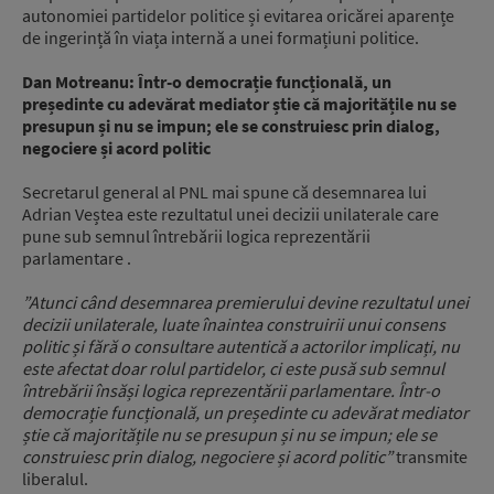
autonomiei partidelor politice și evitarea oricărei aparențe
de ingerință în viața internă a unei formațiuni politice.
Dan Motreanu: Într-o democrație funcțională, un
președinte cu adevărat mediator știe că majoritățile nu se
presupun și nu se impun; ele se construiesc prin dialog,
negociere și acord politic
Secretarul general al PNL mai spune că desemnarea lui
Adrian Veștea este rezultatul unei decizii unilaterale care
pune sub semnul întrebării logica reprezentării
parlamentare .
”Atunci când desemnarea premierului devine rezultatul unei
decizii unilaterale, luate înaintea construirii unui consens
politic și fără o consultare autentică a actorilor implicați, nu
este afectat doar rolul partidelor, ci este pusă sub semnul
întrebării însăși logica reprezentării parlamentare. Într-o
democrație funcțională, un președinte cu adevărat mediator
știe că majoritățile nu se presupun și nu se impun; ele se
construiesc prin dialog, negociere și acord politic”
transmite
liberalul.