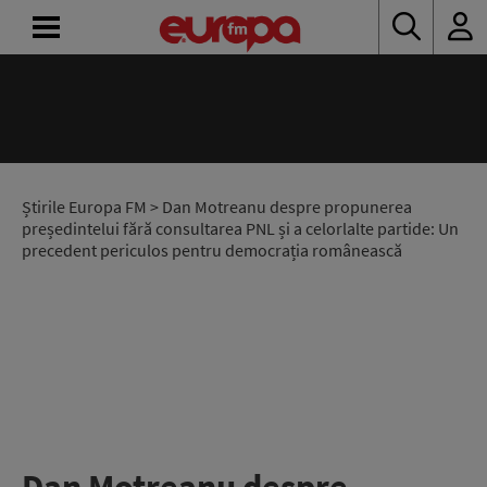
ACASĂ
ȘTIRI
RADIO
Știrile Europa FM
> Dan Motreanu despre propunerea
președintelui fără consultarea PNL și a celorlalte partide: Un
precedent periculos pentru democrația românească
CONCURSURI
PODCAST
ASCULTĂ
LIVE