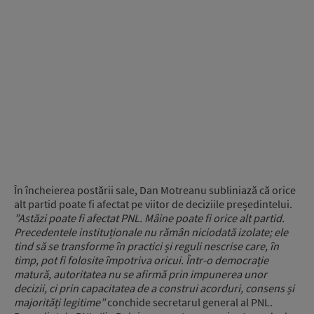
În încheierea postării sale, Dan Motreanu subliniază că orice
alt partid poate fi afectat pe viitor de deciziile președintelui.
”Astăzi poate fi afectat PNL. Mâine poate fi orice alt partid.
Precedentele instituționale nu rămân niciodată izolate; ele
tind să se transforme în practici și reguli nescrise care, în
timp, pot fi folosite împotriva oricui. Într-o democrație
matură, autoritatea nu se afirmă prin impunerea unor
decizii, ci prin capacitatea de a construi acorduri, consens și
majorități legitime”
conchide secretarul general al PNL.