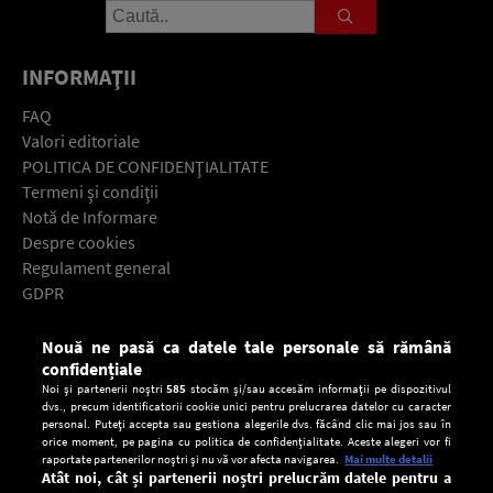
INFORMAŢII
FAQ
Valori editoriale
POLITICA DE CONFIDENŢIALITATE
Termeni şi condiţii
Notă de Informare
Despre cookies
Regulament general
GDPR
Contact
Nouă ne pasă ca datele tale personale să rămână
Descarcă gratuit aplicaţia Europa FM pentru smartphone:
confidențiale
Noi și partenerii noștri
585
stocăm și/sau accesăm informații pe dispozitivul
dvs., precum identificatorii cookie unici pentru prelucrarea datelor cu caracter
personal. Puteți accepta sau gestiona alegerile dvs. făcând clic mai jos sau în
orice moment, pe pagina cu politica de confidențialitate. Aceste alegeri vor fi
raportate partenerilor noștri și nu vă vor afecta navigarea.
Mai multe detalii
Atât noi, cât și partenerii noștri prelucrăm datele pentru a