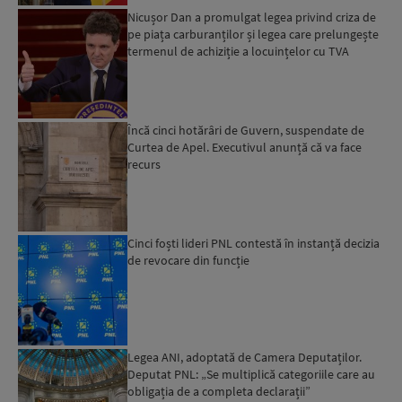
Nicușor Dan a promulgat legea privind criza de
pe piața carburanților și legea care prelungește
termenul de achiziție a locuințelor cu TVA
redus...
Încă cinci hotărâri de Guvern, suspendate de
Curtea de Apel. Executivul anunță că va face
recurs
Cinci foști lideri PNL contestă în instanță decizia
de revocare din funcție
Legea ANI, adoptată de Camera Deputaților.
Deputat PNL: „Se multiplică categoriile care au
obligația de a completa declarații”