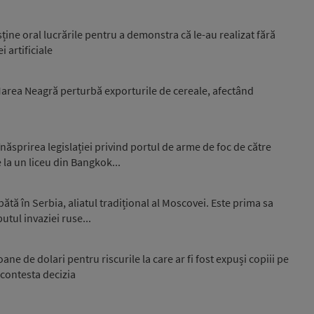
sține oral lucrările pentru a demonstra că le-au realizat fără
i artificiale
 Marea Neagră perturbă exporturile de cereale, afectând
ăsprirea legislației privind portul de arme de foc de către
 la un liceu din Bangkok...
ă în Serbia, aliatul tradițional al Moscovei. Este prima sa
putul invaziei ruse...
e de dolari pentru riscurile la care ar fi fost expuși copiii pe
 contesta decizia