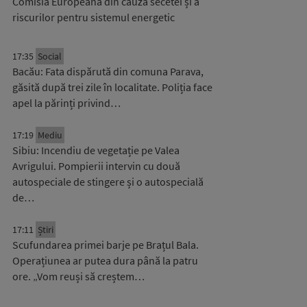
Comisia Europeană din cauza secetei și a
riscurilor pentru sistemul energetic
17:35
Social
Bacău: Fata dispărută din comuna Parava,
găsită după trei zile în localitate. Poliția face
apel la părinți privind…
17:19
Mediu
Sibiu: Incendiu de vegetație pe Valea
Avrigului. Pompierii intervin cu două
autospeciale de stingere și o autospecială
de…
17:11
Știri
Scufundarea primei barje pe Brațul Bala.
Operațiunea ar putea dura până la patru
ore. „Vom reuși să creștem…