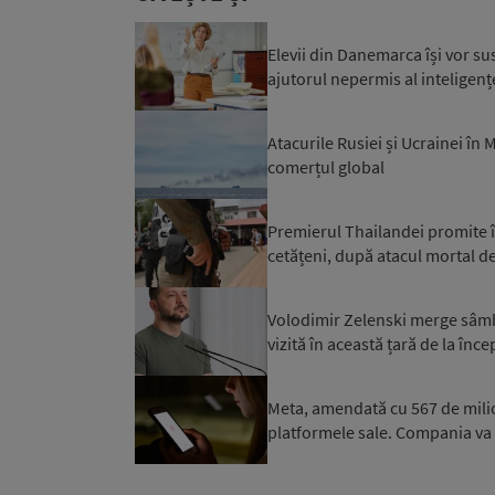
Elevii din Danemarca își vor su
ajutorul nepermis al inteligențe
Atacurile Rusiei și Ucrainei în
comerțul global
Premierul Thailandei promite în
cetățeni, după atacul mortal de
Volodimir Zelenski merge sâmbăt
vizită în această țară de la înce
Meta, amendată cu 567 de milioan
platformele sale. Compania va