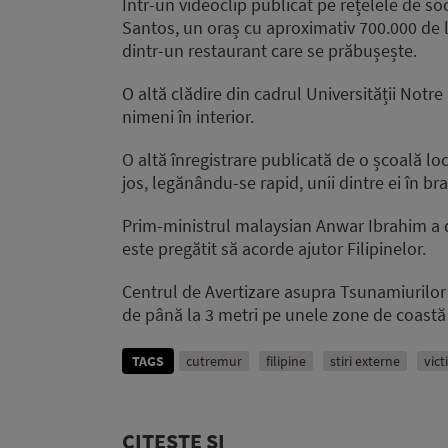
Într-un videoclip publicat pe rețelele de soc
Santos, un oraș cu aproximativ 700.000 de 
dintr-un restaurant care se prăbușește.
O altă clădire din cadrul Universității Notr
nimeni în interior.
O altă înregistrare publicată de o școală l
jos, legănându-se rapid, unii dintre ei în bra
Prim-ministrul malaysian Anwar Ibrahim a d
este pregătit să acorde ajutor Filipinelor.
Centrul de Avertizare asupra Tsunamiurilor 
de până la 3 metri pe unele zone de coastă 
TAGS
cutremur
filipine
stiri externe
vic
CITEȘTE ȘI