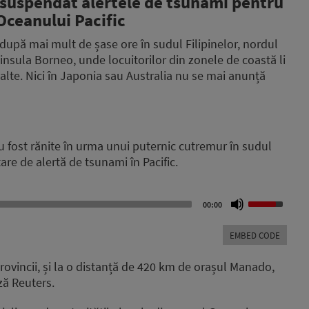
 suspendat alertele de tsunami pentru
Oceanului Pacific
după mai mult de șase ore în sudul Filipinelor, nordul
insula Borneo, unde locuitorilor din zonele de coastă li
alte. Nici în Japonia sau Australia nu se mai anunță
au fost rănite în urma unui puternic cutremur în sudul
tare de alertă de tsunami în Pacific.
Use
00:00
Up/Down
Arrow
EMBED CODE
keys
to
ovincii, și la o distanță de 420 km de orașul Manado,
increase
ză Reuters.
or
decrease