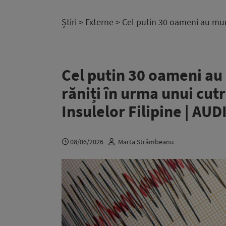
Știri
>
Externe
> Cel putin 30 oameni au murit
Cel putin 30 oameni au m
răniți în urma unui cut
Insulelor Filipine | AUD
08/06/2026
Marta Strâmbeanu