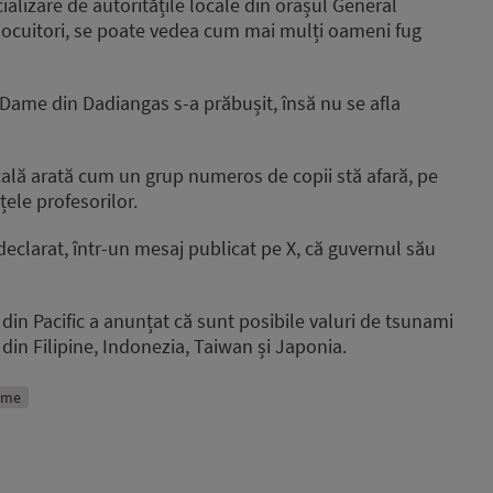
ializare de autoritățile locale din orașul General
volume.
locuitori, se poate vedea cum mai mulți oameni fug
e Dame din Dadiangas s-a prăbușit, însă nu se afla
ocală arată cum un grup numeros de copii stă afară, pe
țele profesorilor.
eclarat, într-un mesaj publicat pe X, că guvernul său
din Pacific a anunțat că sunt posibile valuri de tsunami
din Filipine, Indonezia, Taiwan și Japonia.
time