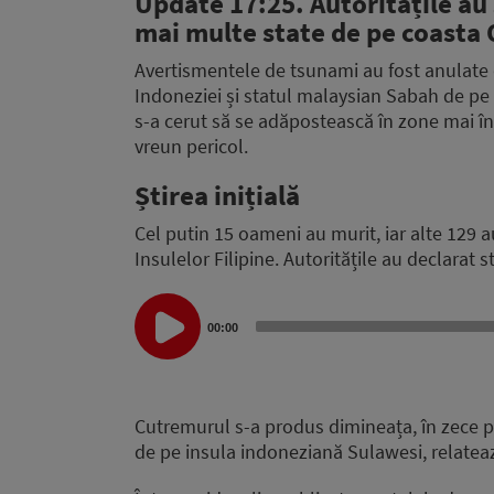
Update 17:25.
Autoritățile au
mai multe state de pe coasta 
Avertismentele de tsunami au fost anulate 
Indoneziei și statul malaysian Sabah de pe 
s-a cerut să se adăpostească în zone mai în
vreun pericol.
Știrea inițială
Cel putin 15 oameni au murit, iar alte 129 
Insulelor Filipine. Autoritățile au declarat s
Audio
Player
00:00
Cutremurul s-a produs dimineața, în zece pr
de pe insula indoneziană Sulawesi, relatea