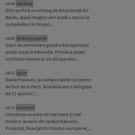
16:54
Sănătate
DSU verifică un echipaj de Ambulanță din
Bacău, după imagini care arată o oprire la
cumpărături în timpul…
16:40
Știrile Europa FM
Stare de perturbare gravă a transportului
public local la Alba Iulia. Primăria poate
contracta temporar un alt operator,…
16:31
Sport
David Popovici, la Campionatele Europene
de înot de la Paris. România are o delegație
de 11 sportivi |…
16:15
Economie
Constanța va avea cel mai mare și mai
modern acvariu din spațiul balcanic.
Proiectul, finanțat din fonduri europene,…