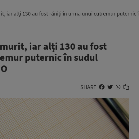
, iar alți 130 au fost răniți în urma unui cutremur puternic 
urit, iar alți 130 au fost
remur puternic în sudul
IO
SHARE