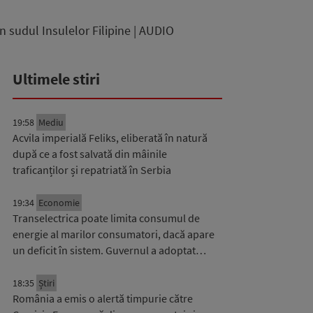
în sudul Insulelor Filipine | AUDIO
Ultimele stiri
19:58
Mediu
Acvila imperială Feliks, eliberată în natură
după ce a fost salvată din mâinile
traficanților și repatriată în Serbia
19:34
Economie
Transelectrica poate limita consumul de
energie al marilor consumatori, dacă apare
un deficit în sistem. Guvernul a adoptat…
18:35
Știri
România a emis o alertă timpurie către