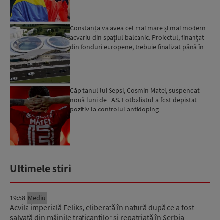
Constanța va avea cel mai mare și mai modern
acvariu din spațiul balcanic. Proiectul, finanțat
din fonduri europene, trebuie finalizat până în
2029...
Căpitanul lui Sepsi, Cosmin Matei, suspendat
nouă luni de TAS. Fotbalistul a fost depistat
pozitiv la controlul antidoping
Ultimele stiri
19:58
Mediu
Acvila imperială Feliks, eliberată în natură după ce a fost
salvată din mâinile traficanților și repatriată în Serbia