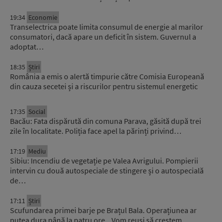
19:34
Economie
Transelectrica poate limita consumul de energie al marilor
consumatori, dacă apare un deficit în sistem. Guvernul a
adoptat…
18:35
Știri
România a emis o alertă timpurie către Comisia Europeană
din cauza secetei și a riscurilor pentru sistemul energetic
17:35
Social
Bacău: Fata dispărută din comuna Parava, găsită după trei
zile în localitate. Poliția face apel la părinți privind…
17:19
Mediu
Sibiu: Incendiu de vegetație pe Valea Avrigului. Pompierii
intervin cu două autospeciale de stingere și o autospecială
de…
17:11
Știri
Scufundarea primei barje pe Brațul Bala. Operațiunea ar
putea dura până la patru ore. „Vom reuși să creștem…