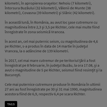
kilometri, în apropierea oraşelor: Nehoiu (7 kilometri),
Întorsura Buzăului (32 kilometri), Vălenii de Munte (38
kilometri), Covasna (39 kilometri) şi Slănic (42 kilometri).
În această lună, în România, au avut loc şase cutremure cu
magnitudinea între 2,3 şi 3,5 pe Richter, cele mai multe fiind
înregistrate în zona seismică Vrancea.
În acest an, cel mai puternic seism, cu magnitudinea de 4,6
pe Richter, s-a produs în data de 14 martie în judeţul
Vrancea, la o adâncime de 139 kilometri.
În 2017, cel mai mare cutremur de pe teritoriul ţării a fost
înregistrat pe 8 februarie, în judeţul Buzău, la ora 17.08, şi a
avut o magnitudine de 5 pe Richter, seismul fiind resimţit şi la
Bucureşti.
Cele mai puternice cutremure produse în România în ultimii
27 ani au fost înregistrate pe 30 şi 31 mai 1990, magnitudinea
acestora fiind de 6,9, respectiv 6,4 pe scara Richter.
TAGS