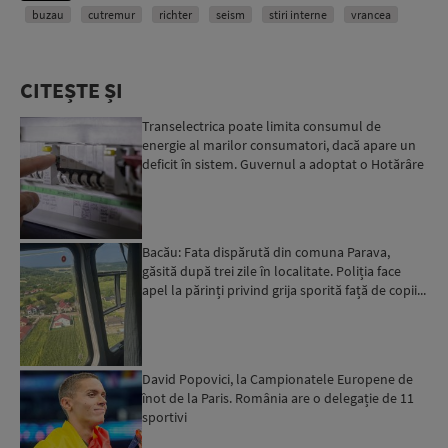
buzau
cutremur
richter
seism
stiri interne
vrancea
CITEȘTE ȘI
Transelectrica poate limita consumul de
energie al marilor consumatori, dacă apare un
deficit în sistem. Guvernul a adoptat o Hotărâre
în acest sens...
Bacău: Fata dispărută din comuna Parava,
găsită după trei zile în localitate. Poliția face
apel la părinți privind grija sporită față de copii...
David Popovici, la Campionatele Europene de
înot de la Paris. România are o delegație de 11
sportivi