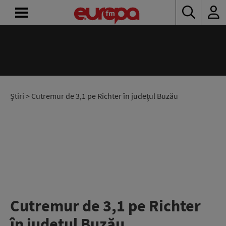
ACASĂ
ȘTIRI
RADIO
Știri
> Cutremur de 3,1 pe Richter în judeţul Buzău
CONCURSURI
PODCAST
ASCULTĂ
LIVE
Cutremur de 3,1 pe Richter
în judeţul Buzău