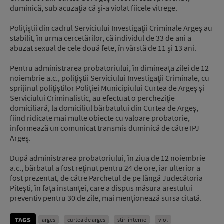
duminică, sub acuzația că și-a violat fiicele vitrege.
Poliţiştii din cadrul Serviciului Investigaţii Criminale Argeş au
stabilit, în urma cercetărilor, că individul de 33 de ani a
abuzat sexual de cele două fete, în vârstă de 11 și 13 ani.
Pentru administrarea probatoriului, în dimineaţa zilei de 12
noiembrie a.c., poliţiştii Serviciului Investigaţii Criminale, cu
sprijinul poliţiştilor Poliţiei Municipiului Curtea de Argeş şi
Serviciului Criminalistic, au efectuat o percheziţie
domiciliară, la domiciliul bărbatului din Curtea de Argeş,
fiind ridicate mai multe obiecte cu valoare probatorie,
informează un comunicat transmis duminică de către IPJ
Argeş.
După administrarea probatoriului, în ziua de 12 noiembrie
a.c., bărbatul a fost reţinut pentru 24 de ore, iar ulterior a
fost prezentat, de către Parchetul de pe lângă Judecătoria
Piteşti, în faţa instanţei, care a dispus măsura arestului
preventiv pentru 30 de zile, mai menţionează sursa citată.
TAGS
arges
curtea de arges
stiri interne
viol