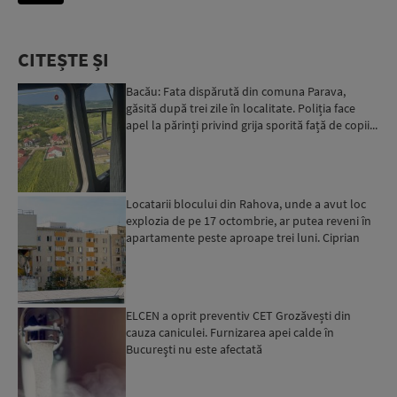
CITEȘTE ȘI
Bacău: Fata dispărută din comuna Parava,
găsită după trei zile în localitate. Poliția face
apel la părinți privind grija sporită față de copii...
Locatarii blocului din Rahova, unde a avut loc
explozia de pe 17 octombrie, ar putea reveni în
apartamente peste aproape trei luni. Ciprian
Ciucu: Vor...
ELCEN a oprit preventiv CET Grozăvești din
cauza caniculei. Furnizarea apei calde în
Bucureşti nu este afectată