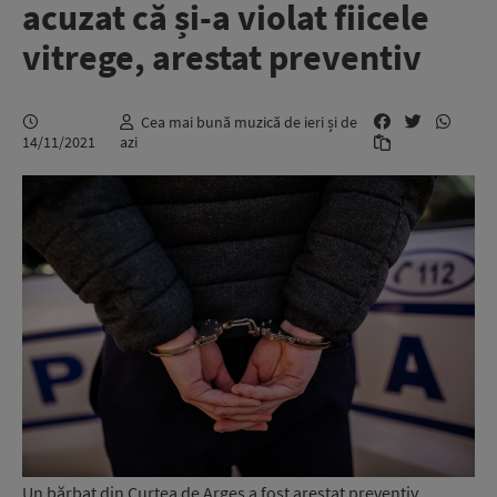
acuzat că și-a violat fiicele
vitrege, arestat preventiv
Cea mai bună muzică de ieri și de
14/11/2021
azi
Un bărbat din Curtea de Argeş a fost arestat preventiv,