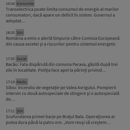
19:34
Economie
Transelectrica poate limita consumul de energie al marilor
consumatori, dacă apare un deficit în sistem. Guvernul a
adoptat…
18:35
Știri
România a emis o alertă timpurie către Comisia Europeană
din cauza secetei și a riscurilor pentru sistemul energetic
17:35
Social
Bacău: Fata dispărută din comuna Parava, găsită după trei
zile în localitate. Poliția face apel la părinți privind…
17:19
Mediu
Sibiu: Incendiu de vegetație pe Valea Avrigului. Pompierii
intervin cu două autospeciale de stingere și o autospecială
de…
17:11
Știri
Scufundarea primei barje pe Brațul Bala. Operațiunea ar
putea dura până la patru ore. „Vom reuși să creștem…