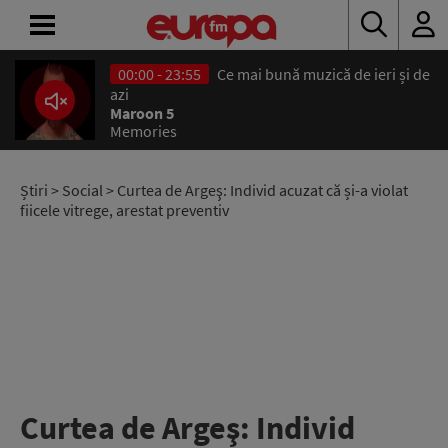
00:00 - 23:55
Ce mai bună muzică de ieri și de
ACASĂ
azi
Maroon 5
Memories
ȘTIRI
RADIO
Știri
>
Social
> Curtea de Argeş: Individ acuzat că și-a violat
fiicele vitrege, arestat preventiv
CONCURSURI
PODCAST
ASCULTĂ
LIVE
Curtea de Argeş: Individ