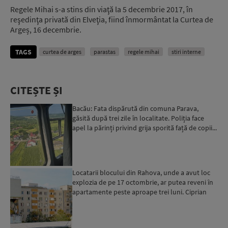
Regele Mihai s-a stins din viaţă la 5 decembrie 2017, în
reşedinţa privată din Elveţia, fiind înmormântat la Curtea de
Argeș, 16 decembrie.
TAGS
curtea de arges
parastas
regele mihai
stiri interne
CITEȘTE ȘI
Bacău: Fata dispărută din comuna Parava,
găsită după trei zile în localitate. Poliția face
apel la părinți privind grija sporită față de copii...
Locatarii blocului din Rahova, unde a avut loc
explozia de pe 17 octombrie, ar putea reveni în
apartamente peste aproape trei luni. Ciprian
Ciucu: Vor...