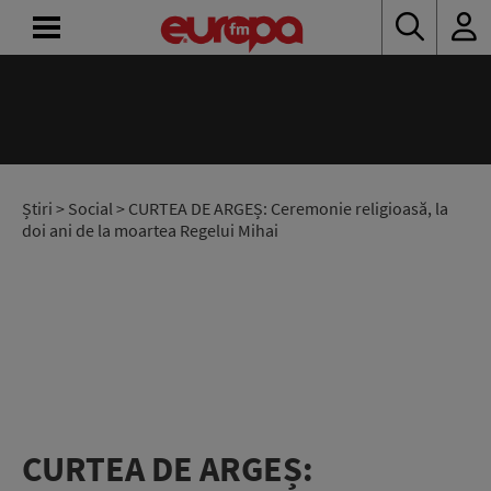
ACASĂ
ȘTIRI
RADIO
Știri
>
Social
> CURTEA DE ARGEȘ: Ceremonie religioasă, la
doi ani de la moartea Regelui Mihai
CONCURSURI
PODCAST
ASCULTĂ
LIVE
CURTEA DE ARGEȘ: