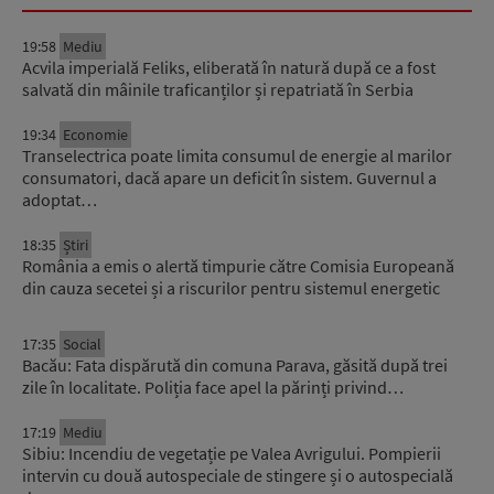
19:58
Mediu
Acvila imperială Feliks, eliberată în natură după ce a fost
salvată din mâinile traficanților și repatriată în Serbia
19:34
Economie
Transelectrica poate limita consumul de energie al marilor
consumatori, dacă apare un deficit în sistem. Guvernul a
adoptat…
18:35
Știri
România a emis o alertă timpurie către Comisia Europeană
din cauza secetei și a riscurilor pentru sistemul energetic
17:35
Social
Bacău: Fata dispărută din comuna Parava, găsită după trei
zile în localitate. Poliția face apel la părinți privind…
17:19
Mediu
Sibiu: Incendiu de vegetație pe Valea Avrigului. Pompierii
intervin cu două autospeciale de stingere și o autospecială