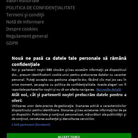
Valori editoriale
POLITICA DE CONFIDENŢIALITATE
Termeni şi condiţii
Notă de Informare
Despre cookies
Regulament general
GDPR
Contact
Nouă ne pasă ca datele tale personale să rămână
Descarcă gratuit aplicaţia Europa FM pentru smartphone:
confidențiale
Noi și partenerii noștri
585
stocăm și/sau accesăm informații pe dispozitivul
dvs., precum identificatorii cookie unici pentru prelucrarea datelor cu caracter
personal. Puteți accepta sau gestiona alegerile dvs. făcând clic mai jos sau în
orice moment, pe pagina cu politica de confidențialitate. Aceste alegeri vor fi
raportate partenerilor noștri și nu vă vor afecta navigarea.
Mai multe detalii
Atât noi, cât și partenerii noștri prelucrăm datele pentru a
oferi:
Utilizarea unor date precise de geolocație. Scanarea activă a caracteristicilor
dispozitivului pentru identificare. Stocarea și/sau accesarea informațiilor de pe
un dispozitiv. Publicitate și conținut personalizat, măsurători ale publicității și
de conținut, cercetarea audienței și dezvoltarea serviciilor.
Setări:
Listă parteneri (furnizori)
Ascultă Europa FM în aplicație
Dark
×
Instalează
Radio live, podcasturi, știri și alerte
ACCEPT TOATE