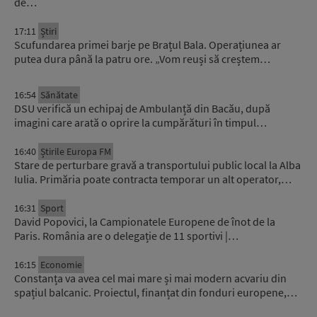
de…
17:11
Știri
Scufundarea primei barje pe Brațul Bala. Operațiunea ar
putea dura până la patru ore. „Vom reuși să creștem…
16:54
Sănătate
DSU verifică un echipaj de Ambulanță din Bacău, după
imagini care arată o oprire la cumpărături în timpul…
16:40
Știrile Europa FM
Stare de perturbare gravă a transportului public local la Alba
Iulia. Primăria poate contracta temporar un alt operator,…
16:31
Sport
David Popovici, la Campionatele Europene de înot de la
Paris. România are o delegație de 11 sportivi |…
16:15
Economie
Constanța va avea cel mai mare și mai modern acvariu din
spațiul balcanic. Proiectul, finanțat din fonduri europene,…