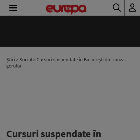
ACASĂ
ȘTIRI
RADIO
Știri
>
Social
> Cursuri suspendate în Bucureşti din cauza
gerului
CONCURSURI
PODCAST
ASCULTĂ
LIVE
Cursuri suspendate în