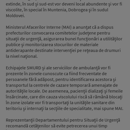
extinde, în sud şi sud-est vor deveni local abundente şi vor fi
viscolite, în special în Muntenia, Dobrogea şi în sudul
Moldovei.
Ministerul Afacerilor Interne (MAI) a anunţat că a dispus
prefecturilor convocarea comitetelor judeţene pentru
situaţii de urgenţă, asigurarea bunei funcţionări a utilităţilor
publice şi monitorizarea stocurilor de materiale
antiderapante destinate intervenţiei pe reţeaua de drumuri
la nivel naţional.
Echipajele SMURD şi ale serviciilor de ambulanţă vor fi
prezente în zonele cunoscute ca fiind frecventate de
persoanele fără adăpost, pentru identificarea acestora şi
transportul la centrele de cazare temporară amenajate de
autorităţile locale. De asemenea, pacienţii dializaţi şi femeile
însărcinate, care din cauza viscolului riscă să rămână blocaţi
în zone izolate vor fi transportaţi la unităţile sanitare din
teritoriu şi internaţi la secţiile de specialitate, mai spune MAI.
Reprezentanţii Departamentului pentru Situaţii de Urgenţă
recomandă cetăţenilor să evite petrecerea unui timp