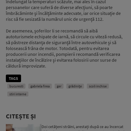
îndelungat la temperaturi scăzute, mai ales în cazul
persoanelor care suferă de diverse afecţiuni, să poarte
îmbrăcăminte şi încălţăminte adecvate, iar orice situaţie de
risc să fie sesizată la numărul unic de urgenţă 112.
De asemenea, şoferilor li se recomandă să aibă
autoturismele echipate de iarnă, să circule cu viteză redusă,
să păstreze distanţa de siguranţă între autovehicule şi să
folosească frâna de motor. Totodată, pentru evitarea
producerii unor incendii, pompierii recomandă verificarea
instalaţiilor de încălzire şi evitarea folosirii unor surse de
căldură improvizate.
TAGS
bucuresti
gabriela firea
ger
grădiniţe
scoli inchise
stiri interne
CITEȘTE ȘI
Doi cetățeni străini, arestați după ce au încercat