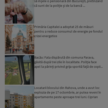
să înșele o pensionară din București, pretinzând
că sunt de la poliție și de la bancă ...
Primăria Capitalei a adoptat 25 de măsuri
pentru a reduce consumul de energie pe fondul
crizei energetice
Bacău: Fata dispărută din comuna Parava,
găsită după trei zile în localitate. Poliția face
apel la părinți privind grija sporită față de copii...
Locatarii blocului din Rahova, unde a avut loc
explozia de pe 17 octombrie, ar putea reveni în
apartamente peste aproape trei luni. Ciprian
Ciucu: Vor...