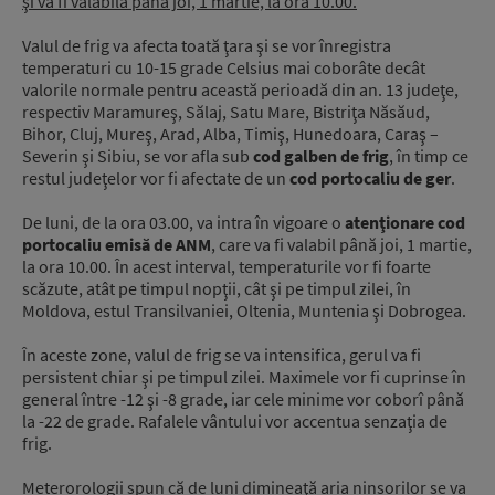
şi va fi valabilă până joi, 1 martie, la ora 10.00.
Valul de frig va afecta toată ţara şi se vor înregistra
temperaturi cu 10-15 grade Celsius mai coborâte decât
valorile normale pentru această perioadă din an. 13 judeţe,
respectiv Maramureş, Sălaj, Satu Mare, Bistriţa Năsăud,
Bihor, Cluj, Mureş, Arad, Alba, Timiş, Hunedoara, Caraş –
Severin şi Sibiu, se vor afla sub
cod galben de frig
, în timp ce
restul judeţelor vor fi afectate de un
cod portocaliu de ger
.
De luni, de la ora 03.00, va intra în vigoare o
atenţionare cod
portocaliu emisă de ANM
, care va fi valabil până joi, 1 martie,
la ora 10.00. În acest interval, temperaturile vor fi foarte
scăzute, atât pe timpul nopţii, cât şi pe timpul zilei, în
Moldova, estul Transilvaniei, Oltenia, Muntenia şi Dobrogea.
În aceste zone, valul de frig se va intensifica, gerul va fi
persistent chiar şi pe timpul zilei. Maximele vor fi cuprinse în
general între -12 şi -8 grade, iar cele minime vor coborî până
la -22 de grade. Rafalele vântului vor accentua senzaţia de
frig.
Meterorologii spun că de luni dimineaţă aria ninsorilor se va