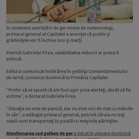
În contextul avertizării de ger emise de meteorologi,
primarul general al Capitalei a anunţat că şcolile şi
grădiniţele vor fi închise luni şi marţi.
Potrivit Gabrielei Firea, valabilitatea măsurii ar putea fi
extinsă.
Edilul a comunicat hotărârea în şedinţa Comandamentului
de iarnă, convocat duminică la Primăria Capitalei.
“Prefer să se spună că am fost uşor prea alertaţi, decât să fie
victime”, a declarat Gabriela Firea.
“Situaţia nu este de panică, dar nu este nici de stat cu mâinile
în sân”, a adăugat primarul general, potrivit căruia nu toţi
copiii sunt transportaţi la şcoală cu maşinile părinţilor.
Atenţionarea cod galben de ger
a intrat în vigoare duminică