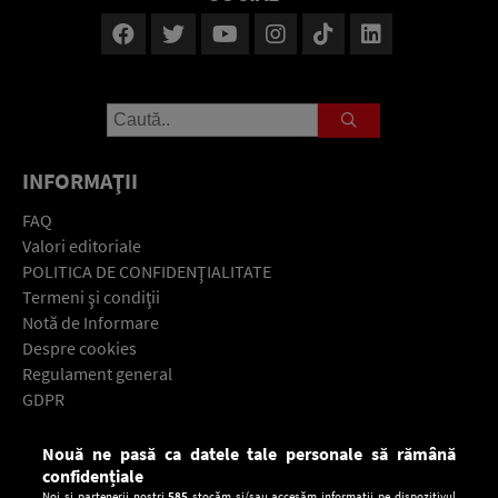
INFORMAŢII
FAQ
Valori editoriale
POLITICA DE CONFIDENŢIALITATE
Termeni şi condiţii
Notă de Informare
Despre cookies
Regulament general
GDPR
Contact
Nouă ne pasă ca datele tale personale să rămână
Descarcă gratuit aplicaţia Europa FM pentru smartphone:
confidențiale
Noi și partenerii noștri
585
stocăm și/sau accesăm informații pe dispozitivul