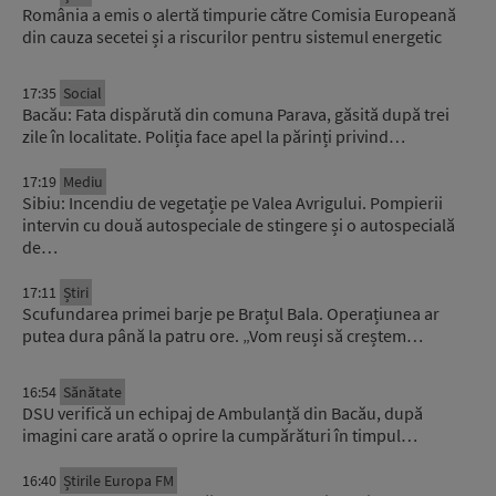
România a emis o alertă timpurie către Comisia Europeană
din cauza secetei și a riscurilor pentru sistemul energetic
17:35
Social
Bacău: Fata dispărută din comuna Parava, găsită după trei
zile în localitate. Poliția face apel la părinți privind…
17:19
Mediu
Sibiu: Incendiu de vegetație pe Valea Avrigului. Pompierii
intervin cu două autospeciale de stingere și o autospecială
de…
17:11
Știri
Scufundarea primei barje pe Brațul Bala. Operațiunea ar
putea dura până la patru ore. „Vom reuși să creștem…
16:54
Sănătate
DSU verifică un echipaj de Ambulanță din Bacău, după
imagini care arată o oprire la cumpărături în timpul…
16:40
Știrile Europa FM