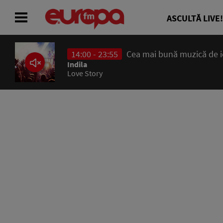
ASCULTĂ LIVE!
14:00 - 23:55
Cea mai bună muzică de ier
ACASĂ
Indila
Love Story
ȘTIRI
RADIO
CONCURSURI
PODCAST
ASCULTĂ LIVE