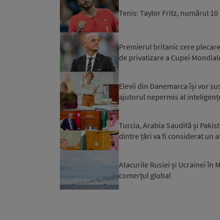
Tenis: Taylor Fritz, numărul 1
Premierul britanic cere plecare
de privatizare a Cupei Mondial
Elevii din Danemarca își vor su
ajutorul nepermis al inteligențe
Turcia, Arabia Saudită și Paki
dintre țări va fi considerat un a
Atacurile Rusiei și Ucrainei în
comerțul global