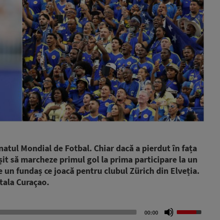
tul Mondial de Fotbal. Chiar dacă a pierdut în fața
it să marcheze primul gol la prima participare la un
 un fundaș ce joacă pentru clubul Zürich din Elveția.
itala Curaçao.
Use
00:00
Up/Down