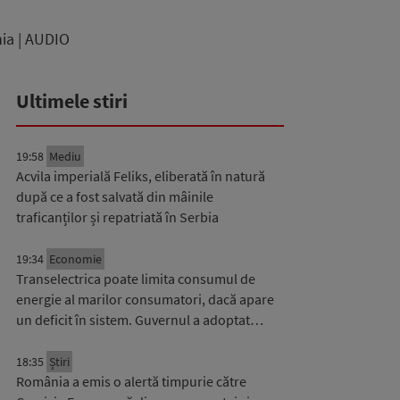
nia | AUDIO
Ultimele stiri
19:58
Mediu
Acvila imperială Feliks, eliberată în natură
după ce a fost salvată din mâinile
traficanților și repatriată în Serbia
19:34
Economie
Transelectrica poate limita consumul de
energie al marilor consumatori, dacă apare
un deficit în sistem. Guvernul a adoptat…
18:35
Știri
România a emis o alertă timpurie către