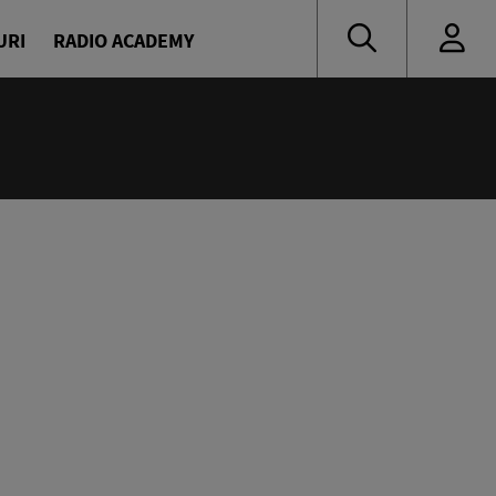
URI
RADIO ACADEMY
:55
 muzică de ieri și de azi