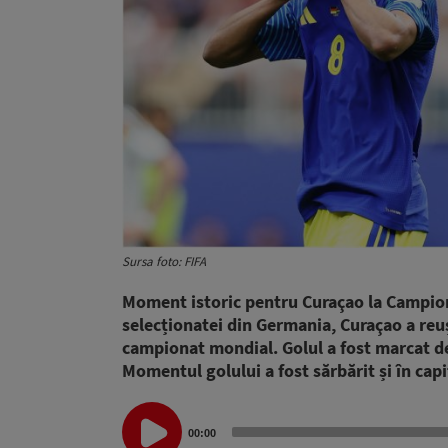
Sursa foto: FIFA
Moment istoric pentru Curaçao la Campiona
selecționatei din Germania, Curaçao a reuș
campionat mondial. Golul a fost marcat de
Momentul golului a fost sărbărit și în cap
Audio
00:00