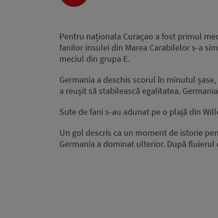
Player
Pentru naționala Curaçao a fost primul me
fanilor insulei din Marea Carabilelor s-a si
meciul din grupa E.
Germania a deschis scorul în minutul șase,
a reușit să stabilească egalitatea. Germani
Sute de fani s-au adunat pe o plajă din Will
Un gol descris ca un moment de istorie pent
Germania a dominat ulterior. După fluierul d