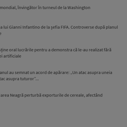
0 mondial, învingător în turneul de la Washington
a lui Gianni Infantino de la șefia FIFA. Controverse după planul
e
sține oral lucrările pentru a demonstra că le-au realizat fără
i artificiale
stanul au semnat un acord de apărare: „Un atac asupra uneia
tac asupra tuturor”...
 Marea Neagră perturbă exporturile de cereale, afectând