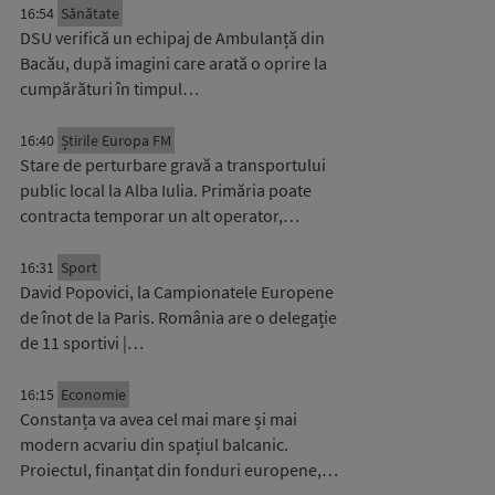
16:54
Sănătate
DSU verifică un echipaj de Ambulanță din
Bacău, după imagini care arată o oprire la
cumpărături în timpul…
16:40
Știrile Europa FM
Stare de perturbare gravă a transportului
public local la Alba Iulia. Primăria poate
contracta temporar un alt operator,…
16:31
Sport
David Popovici, la Campionatele Europene
de înot de la Paris. România are o delegație
de 11 sportivi |…
16:15
Economie
Constanța va avea cel mai mare și mai
modern acvariu din spațiul balcanic.
Proiectul, finanțat din fonduri europene,…