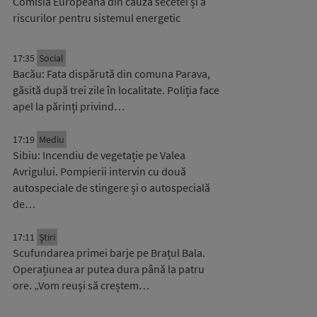
Comisia Europeană din cauza secetei și a
riscurilor pentru sistemul energetic
17:35
Social
Bacău: Fata dispărută din comuna Parava,
găsită după trei zile în localitate. Poliția face
apel la părinți privind…
17:19
Mediu
Sibiu: Incendiu de vegetație pe Valea
Avrigului. Pompierii intervin cu două
autospeciale de stingere și o autospecială
de…
17:11
Știri
Scufundarea primei barje pe Brațul Bala.
Operațiunea ar putea dura până la patru
ore. „Vom reuși să creștem…