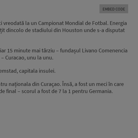
Arrow
EMBED CODE
keys
to
ci vreodată la un Campionat Mondial de Fotbal. Energia
increase
mțit dincolo de stadiului din Houston unde s-a disputat
or
decrease
volume.
 iar 15 minute mai târziu – fundașul Livano Comenencia
a – Curacao, unu la unu.
emstad, capitala insulei.
ru naționala din Curaçao. Însă, a fost un meci în care
e final – scorul a fost de 7 la 1 pentru Germania.