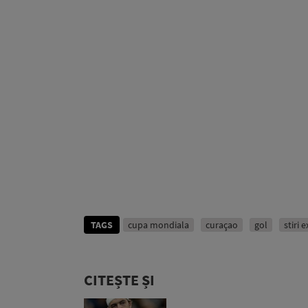
TAGS
cupa mondiala
curaçao
gol
stiri 
CITEȘTE ȘI