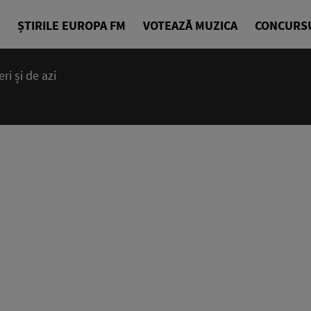
ȘTIRILE EUROPA FM
VOTEAZĂ MUZICA
CONCURS
i și de azi
14:00 - 23
Cea mai bună
EuropaFM