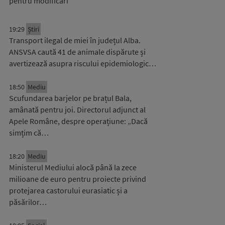
pentru modificări
19:29
Știri
Transport ilegal de miei în județul Alba.
ANSVSA caută 41 de animale dispărute și
avertizează asupra riscului epidemiologic…
18:50
Mediu
Scufundarea barjelor pe brațul Bala,
amânată pentru joi. Directorul adjunct al
Apele Române, despre operațiune: „Dacă
simțim că…
18:20
Mediu
Ministerul Mediului alocă până la zece
milioane de euro pentru proiecte privind
protejarea castorului eurasiatic și a
păsărilor…