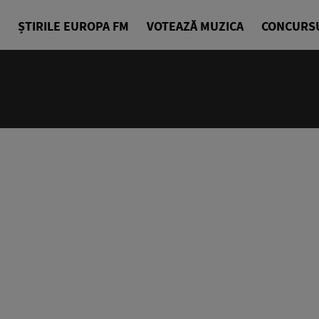
ȘTIRILE EUROPA FM
VOTEAZĂ MUZICA
CONCURS
10:00 - 14
Europa Exp
Sorin Nicul