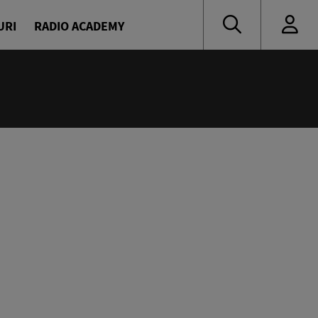
URI
RADIO ACADEMY
:00
ress
escu