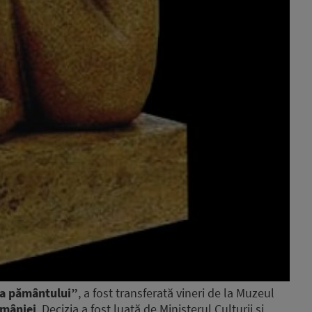
a pământului”
, a fost transferată vineri de la Muzeul
omâniei
. Decizia a fost luată de Ministerul Culturii și