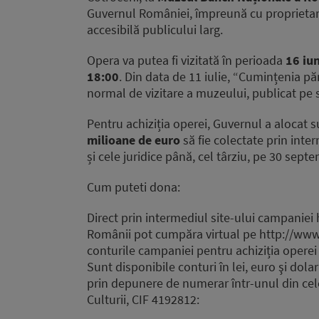
Guvernul României, împreună cu proprietarii
accesibilă publicului larg.
Opera va putea fi vizitată în perioada
16 iun
18:00
. Din data de 11 iulie, “Cumințenia 
normal de vizitare a muzeului, publicat pe 
Pentru achiziția operei, Guvernul a alocat
milioane de euro
să fie colectate prin inte
și cele juridice până, cel târziu, pe 30 sept
Cum puteti dona:
Direct prin intermediul site-ului campanie
Românii pot cumpăra virtual pe http://www
conturile campaniei pentru achiziția operei
Sunt disponibile conturi în lei, euro şi dola
prin depunere de numerar într-unul din cele
Culturii, CIF 4192812: