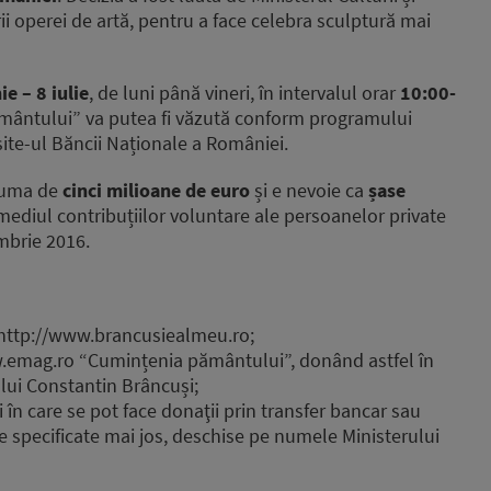
 operei de artă, pentru a face celebra sculptură mai
ie – 8 iulie
, de luni până vineri, în intervalul orar
10:00-
pământului” va putea fi văzută conform programului
site-ul Băncii Naționale a României.
 suma de
cinci milioane de euro
și e nevoie ca
șase
rmediul contribuțiilor voluntare ale persoanelor private
embrie 2016.
i http://www.brancusiealmeu.ro;
.emag.ro “Cumințenia pământului”, donând astfel în
 lui Constantin Brâncuși;
ri în care se pot face donaţii prin transfer bancar sau
 specificate mai jos, deschise pe numele Ministerului