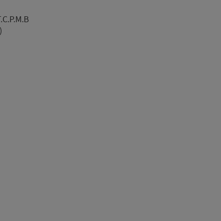
.C.P.M.B
)