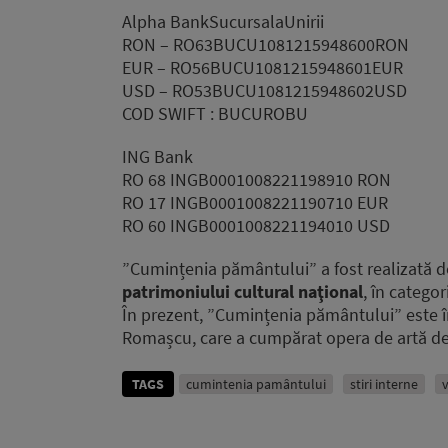
Alpha BankSucursalaUnirii
RON – RO63BUCU1081215948600RON
EUR – RO56BUCU1081215948601EUR
USD – RO53BUCU1081215948602USD
COD SWIFT : BUCUROBU
ING Bank
RO 68 INGB0001008221198910 RON
RO 17 INGB0001008221190710 EUR
RO 60 INGB0001008221194010 USD
”Cumințenia pământului” a fost realizată d
patrimoniului cultural naţional
, în categor
În prezent, ”Cumințenia pământului” este î
Romașcu, care a cumpărat opera de artă de 
TAGS
cumintenia pamântului
stiri interne
v