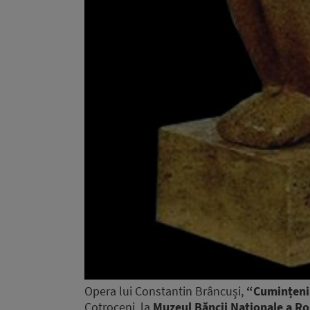
Opera lui Constantin Brâncuși,
“Cumințeni
Cotroceni, la
Muzeul Băncii Naționale a R