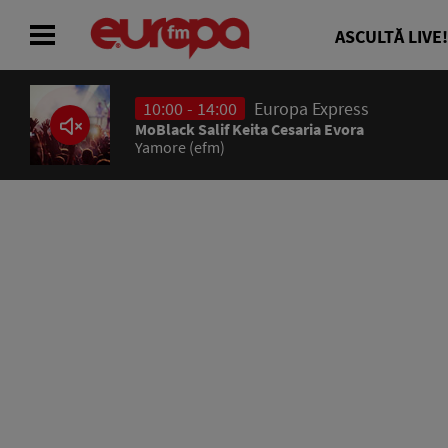
ASCULTĂ LIVE!
10:00 - 14:00
Europa Express
ACASĂ
MoBlack Salif Keita Cesaria Evora
Yamore (efm)
ȘTIRI
RADIO
CONCURSURI
PODCAST
ASCULTĂ LIVE