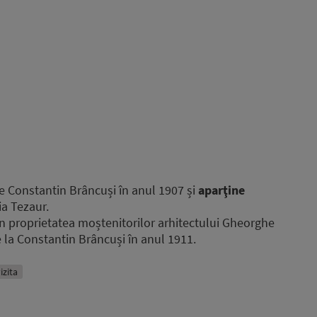
e Constantin Brâncuși în anul 1907 și
aparţine
ia Tezaur.
n proprietatea moștenitorilor arhitectului Gheorghe
la Constantin Brâncuși în anul 1911.
izita