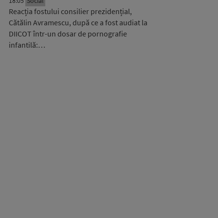
18:05
Social
Reacția fostului consilier prezidențial,
Cătălin Avramescu, după ce a fost audiat la
DIICOT într-un dosar de pornografie
infantilă:…