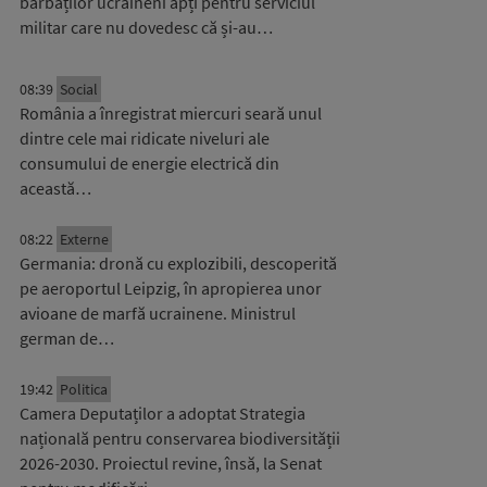
bărbaților ucraineni apți pentru serviciul
militar care nu dovedesc că și-au…
08:39
Social
România a înregistrat miercuri seară unul
dintre cele mai ridicate niveluri ale
consumului de energie electrică din
această…
08:22
Externe
Germania: dronă cu explozibili, descoperită
pe aeroportul Leipzig, în apropierea unor
avioane de marfă ucrainene. Ministrul
german de…
19:42
Politica
Camera Deputaților a adoptat Strategia
națională pentru conservarea biodiversității
2026-2030. Proiectul revine, însă, la Senat