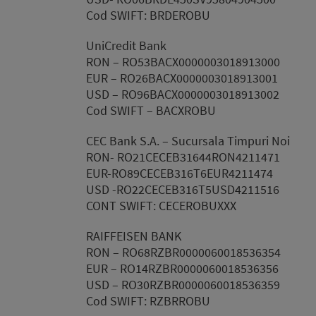
Cod SWIFT: BRDEROBU
UniCredit Bank
RON – RO53BACX0000003018913000
EUR – RO26BACX0000003018913001
USD – RO96BACX0000003018913002
Cod SWIFT – BACXROBU
CEC Bank S.A. – Sucursala Timpuri Noi
RON- RO21CECEB31644RON4211471
EUR-RO89CECEB316T6EUR4211474
USD -RO22CECEB316T5USD4211516
CONT SWIFT: CECEROBUXXX
RAIFFEISEN BANK
RON – RO68RZBR0000060018536354
EUR – RO14RZBR0000060018536356
USD – RO30RZBR0000060018536359
Cod SWIFT: RZBRROBU