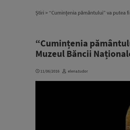
Știri
> “Cumințenia pământului” va putea fi 
“Cumințenia pământului”
Muzeul Băncii Național
11/06/2016
elena.tudor