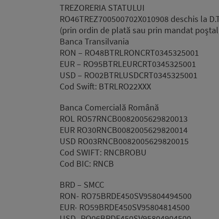
TREZORERIA STATULUI
RO46TREZ700500702X010908 deschis la D.T
(prin ordin de plată sau prin mandat poştal
Banca Transilvania
RON – RO48BTRLRONCRT0345325001
EUR – RO95BTRLEURCRT0345325001
USD – RO02BTRLUSDCRT0345325001
Cod Swift: BTRLRO22XXX
Banca Comercială Română
ROL RO57RNCB0082005629820013
EUR RO30RNCB0082005629820014
USD RO03RNCB0082005629820015
Cod SWIFT: RNCBROBU
Cod BIC: RNCB
BRD – SMCC
RON- RO75BRDE450SV95804494500
EUR- RO59BRDE450SV95804814500
USD- RO06BRDE450SV95804904500