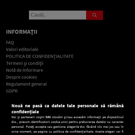
INFORMAŢII
FAQ
Valori editoriale
POLITICA DE CONFIDENŢIALITATE
Termeni şi condiţii
Notă de Informare
Despre cookies
Regulament general
GDPR
Contact
Nouă ne pasă ca datele tale personale să rămână
Descarcă gratuit aplicaţia Europa FM pentru smartphone:
confidențiale
Noi și partenerii noștri
585
stocăm și/sau accesăm informații pe dispozitivul
dvs., precum identificatorii cookie unici pentru prelucrarea datelor cu caracter
personal. Puteți accepta sau gestiona alegerile dvs. făcând clic mai jos sau în
orice moment, pe pagina cu politica de confidențialitate. Aceste alegeri vor fi