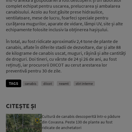
complet echipat pentru uscarea, prelucrarea și ambalarea
canabisului. Acolo au fost găsite prese hidraulice,
ventilatoare, mese de lucru, foarfeci speciale pentru
curățarea mugurilor, aparate de vidare, lămpi UV, site și alte
echipamente folosite inclusiv la obținerea hașișului.
În total, au fost ridicate aproximativ 2,4 tone de plante de
canabis, aflate în diferite stadii de dezvoltare, dar și alte 88
de kilograme de canabis uscat, muguri, rășină și alte cantități
de droguri. Doi tineri, cu vârste de 24 și 26 de ani, au fost
reținuți, iar procurorii DIICOT au cerut arestarea lor
preventivă pentru 30 de zile.
TAGS
canabis
diicot
neamt
stiri interne
CITEȘTE ȘI
Cultură de canabis descoperită într-o pădure
din Covasna. Peste 130 de plante au fost
ridicate de anchetatori