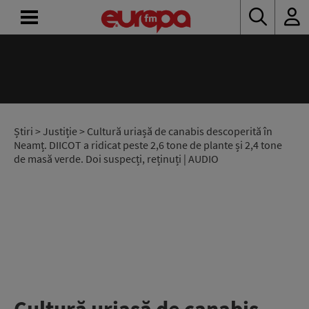
ACASĂ
ȘTIRI
RADIO
Știri
>
Justiție
> Cultură uriașă de canabis descoperită în
Neamț. DIICOT a ridicat peste 2,6 tone de plante și 2,4 tone
de masă verde. Doi suspecți, reținuți | AUDIO
CONCURSURI
PODCAST
ASCULTĂ
LIVE