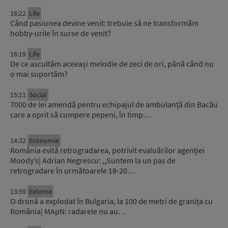
16:22
Life
Când pasiunea devine venit: trebuie să ne transformăm
hobby-urile în surse de venit?
16:19
Life
De ce ascultăm aceeași melodie de zeci de ori, până când nu
o mai suportăm?
15:11
Social
7000 de lei amendă pentru echipajul de ambulanță din Bacău
care a oprit să cumpere pepeni, în timp…
14:32
Economie
România evită retrogradarea, potrivit evaluărilor agenției
Moody’s| Adrian Negrescu: ,,Suntem la un pas de
retrogradare în următoarele 18-20…
13:59
Externe
O dronă a explodat în Bulgaria, la 100 de metri de granița cu
România| MApN: radarele nu au…