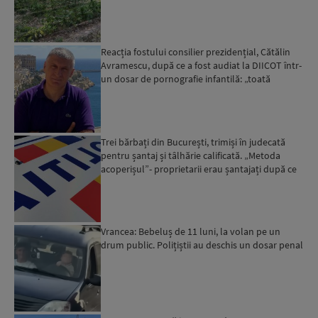
Reacția fostului consilier prezidențial, Cătălin
Avramescu, după ce a fost audiat la DIICOT într-
un dosar de pornografie infantilă: „toată
povestea es...
Trei bărbați din București, trimiși în judecată
pentru șantaj și tâlhărie calificată. „Metoda
acoperișul”- proprietarii erau șantajați după ce
locuinț...
Vrancea: Bebeluș de 11 luni, la volan pe un
drum public. Polițiștii au deschis un dosar penal