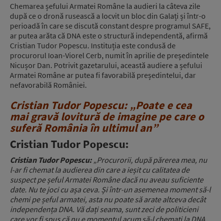
Chemarea șefului Armatei Române la audieri la câteva zile
după ce o dronă rusească a locvit un bloc din Galați și într-o
perioadă în care se discută constant despre programul SAFE,
ar putea arăta că DNA este o structură independentă, afirmă
Cristian Tudor Popescu. Instituția este condusă de
procurorul Ioan-Viorel Cerb, numit în aprilie de președintele
Nicușor Dan. Potrivit gazetarului, această audiere a șefului
Armatei Române ar putea fi favorabilă președintelui, dar
nefavorabilă României.
Cristian Tudor Popescu:
„
Poate e cea
mai gravă lovitură de imagine pe care o
suferă România în ultimul an”
Cristian Tudor Popescu:
Cristian Tudor Popescu:
„
Procurorii, după părerea mea, nu
l-ar fi chemat la audierea din care a ieșit cu calitatea de
suspect pe șeful Armatei Române dacă nu aveau suficiente
date. Nu te joci cu așa ceva. Și într-un asemenea moment să-l
chemi pe șeful armatei, asta nu poate să arate altceva decât
independența DNA. Vă dați seama, sunt zeci de politicieni
care vor fi spus că nu e momentul acum să-l chemați la DNA