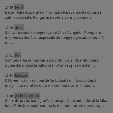
17:35
Social
Bacău: Fata dispărută din comuna Parava, găsită după trei
zile în localitate. Poliția face apel la părinți privind…
17:19
Mediu
Sibiu: Incendiu de vegetație pe Valea Avrigului. Pompierii
intervin cu două autospeciale de stingere și o autospecială
de…
17:11
Știri
Scufundarea primei barje pe Brațul Bala. Operațiunea ar
putea dura până la patru ore. „Vom reuși să creștem…
16:54
Sănătate
DSU verifică un echipaj de Ambulanță din Bacău, după
imagini care arată o oprire la cumpărături în timpul…
16:40
Știrile Europa FM
Stare de perturbare gravă a transportului public local la Alba
Iulia. Primăria poate contracta temporar un alt operator,…