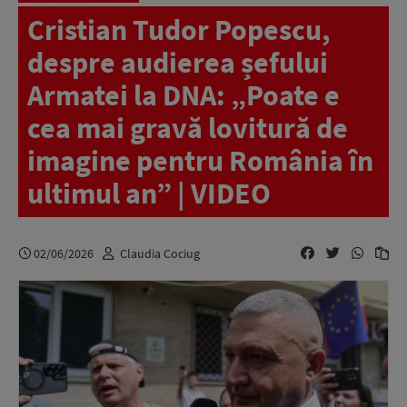
Cristian Tudor Popescu,
despre audierea șefului
Armatei la DNA: „Poate e
cea mai gravă lovitură de
imagine pentru România în
ultimul an” | VIDEO
02/06/2026
Claudia Cociug