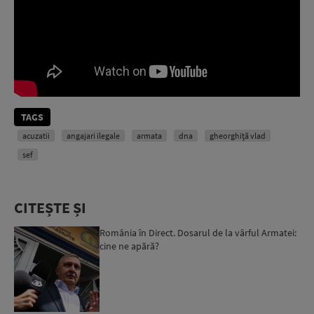
TAGS
acuzatii
angajari ilegale
armata
dna
gheorghiță vlad
sef
CITEȘTE ȘI
România în Direct. Dosarul de la vârful Armatei:
cine ne apără?