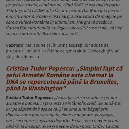
pe șeful armatei, când drona, când SAFE și așa mai departe.
Și totuși, iată că DNA-ul a făcut-o acum. Dar
România pierde
enorm. Enorm.
Poate e cea mai gravă lovitură de imagine pe
care o suferă România în ultimul an.
Mai gravă decât cu
Curtea Constituțională, cu legea salarizării care și aia, vă dați
seama cum se uită Bruxellesul acum
”.
Gazetarul mai spune că, în urma acuzațiillor aduse de
procurorii militari, ar fi bine ca generalului Gheorghiță Vlad
să-și dea demisia.
Cristian Tudor Popescu: „Simplul fapt că
șeful Armatei Române este chemat la
DNA se repercutează până la Bruxelles,
până la Washington”
Cristian Tudor Popescu:
„Acuzația care îi se aduce șefului
armatei e banală. În țara asta se întâmplă, cred, de două-trei
ori pe săptămână așa ceva. Și anume sunt băgați prin
diverse concursuri aranjate, diverse nepoate, verișoare,
veri, secretare și așa mai departe. E clar, avea nevoie și fata
tânără, la început, avea și nevoie de un post. Unde? La stat.