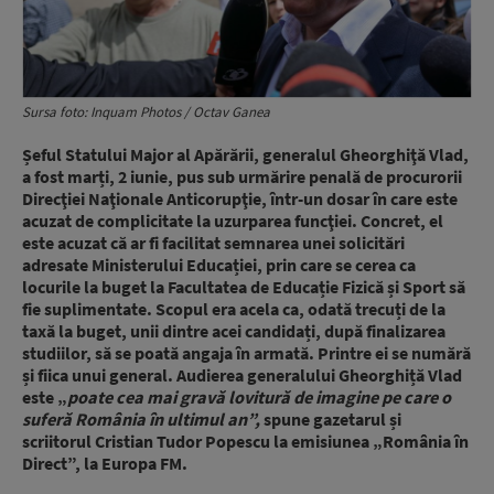
Sursa foto: Inquam Photos / Octav Ganea
Șeful Statului Major al Apărării, generalul Gheorghiţă Vlad,
a fost marți, 2 iunie, pus sub urmărire penală de procurorii
Direcţiei Naţionale Anticorupţie, într-un dosar în care este
acuzat de complicitate la uzurparea funcţiei. Concret, el
este acuzat că ar fi facilitat semnarea unei solicitări
adresate Ministerului Educației, prin care se cerea ca
locurile la buget la Facultatea de Educație Fizică și Sport să
fie suplimentate. Scopul era acela ca, odată trecuți de la
taxă la buget, unii dintre acei candidați, după finalizarea
studiilor, să se poată angaja în armată.
Printre ei se numără
și fiica unui general. Audierea generalului Gheorghiță Vlad
este „
p
oate cea mai gravă lovitură de imagine pe care o
suferă România în ultimul an”,
spune gazetarul și
scriitorul Cristian Tudor Popescu la emisiunea „România în
Direct”, la Europa FM.