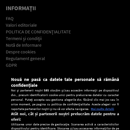
INFORMAŢII
FAQ
Valori editoriale
POLITICA DE CONFIDENŢIALITATE
Termeni şi condiţii
Notă de Informare
Despre cookies
Regulament general
GDPR
Contact
Nouă ne pasă ca datele tale personale să rămână
Descarcă gratuit aplicaţia Europa FM pentru smartphone:
confidențiale
Noi și partenerii noștri
585
stocăm și/sau accesăm informații pe dispozitivul
dvs., precum identificatorii cookie unici pentru prelucrarea datelor cu caracter
personal. Puteți accepta sau gestiona alegerile dvs. făcând clic mai jos sau în
orice moment, pe pagina cu politica de confidențialitate. Aceste alegeri vor fi
raportate partenerilor noștri și nu vă vor afecta navigarea.
Mai multe detalii
Atât noi, cât și partenerii noștri prelucrăm datele pentru a
oferi:
Utilizarea unor date precise de geolocație. Scanarea activă a caracteristicilor
dispozitivului pentru identificare. Stocarea și/sau accesarea informațiilor de pe