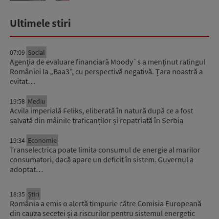
Ultimele stiri
07:09
Social
Agenția de evaluare financiară Moody`s a menținut ratingul
României la „Baa3”, cu perspectivă negativă. Țara noastră a
evitat…
19:58
Mediu
Acvila imperială Feliks, eliberată în natură după ce a fost
salvată din mâinile traficanților și repatriată în Serbia
19:34
Economie
Transelectrica poate limita consumul de energie al marilor
consumatori, dacă apare un deficit în sistem. Guvernul a
adoptat…
18:35
Știri
România a emis o alertă timpurie către Comisia Europeană
din cauza secetei și a riscurilor pentru sistemul energetic