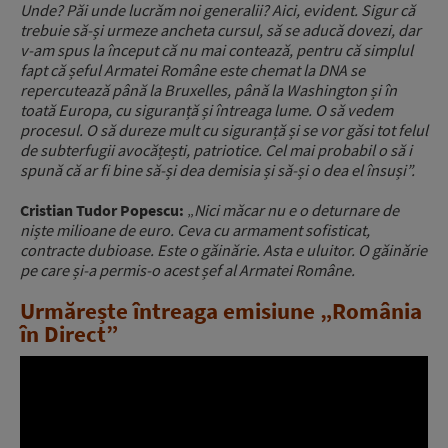
Unde? Păi unde lucrăm noi generalii? Aici, evident. Sigur că
trebuie să-și urmeze ancheta cursul, să se aducă dovezi, dar
v-am spus la început că nu mai contează, pentru că simplul
fapt că șeful Armatei Române este chemat la DNA se
repercutează până la Bruxelles, până la Washington și în
toată Europa, cu siguranță și întreaga lume.
O să vedem
procesul. O să dureze mult cu siguranță și se vor găsi tot felul
de subterfugii avocățești, patriotice. Cel mai probabil o să i
spună că ar fi bine să-și dea demisia și să-și o dea el însuși”.
Cristian Tudor Popescu:
„
Nici măcar nu e o deturnare de
niște milioane de euro. Ceva cu armament sofisticat,
contracte dubioase. Este o găinărie. Asta e uluitor. O găinărie
pe care și-a permis-o acest șef al Armatei Române.
Urmărește întreaga emisiune „România
în Direct”