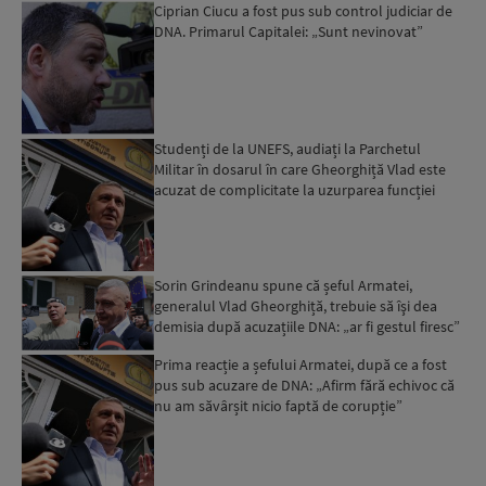
Ciprian Ciucu a fost pus sub control judiciar de
DNA. Primarul Capitalei: „Sunt nevinovat”
Studenți de la UNEFS, audiați la Parchetul
Militar în dosarul în care Gheorghiță Vlad este
acuzat de complicitate la uzurparea funcției
Sorin Grindeanu spune că șeful Armatei,
generalul Vlad Gheorghiță, trebuie să îşi dea
demisia după acuzațiile DNA: „ar fi gestul firesc”
Prima reacție a șefului Armatei, după ce a fost
pus sub acuzare de DNA: „Afirm fără echivoc că
nu am săvârșit nicio faptă de corupție”