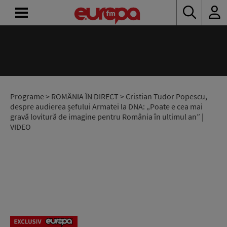
ACASĂ
ȘTIRI
RADIO
Programe
>
ROMÂNIA ÎN DIRECT
> Cristian Tudor Popescu,
despre audierea șefului Armatei la DNA: „Poate e cea mai
gravă lovitură de imagine pentru România în ultimul an” |
CONCURSURI
VIDEO
PODCAST
ASCULTĂ
LIVE