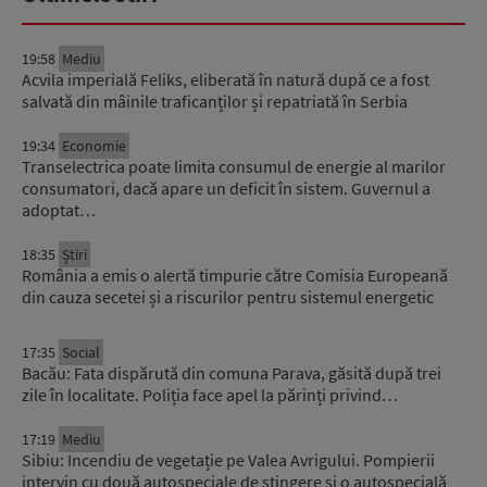
19:58
Mediu
Acvila imperială Feliks, eliberată în natură după ce a fost
salvată din mâinile traficanților și repatriată în Serbia
19:34
Economie
Transelectrica poate limita consumul de energie al marilor
consumatori, dacă apare un deficit în sistem. Guvernul a
adoptat…
18:35
Știri
România a emis o alertă timpurie către Comisia Europeană
din cauza secetei și a riscurilor pentru sistemul energetic
17:35
Social
Bacău: Fata dispărută din comuna Parava, găsită după trei
zile în localitate. Poliția face apel la părinți privind…
17:19
Mediu
Sibiu: Incendiu de vegetație pe Valea Avrigului. Pompierii
intervin cu două autospeciale de stingere și o autospecială