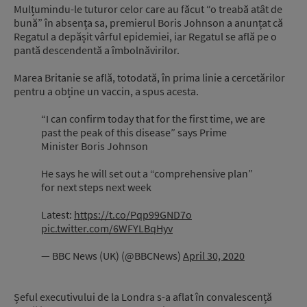
Mulțumindu-le tuturor celor care au făcut “o treabă atât de
bună” în absența sa, premierul Boris Johnson a anunțat că
Regatul a depășit vârful epidemiei, iar Regatul se află pe o
pantă descendentă a îmbolnăvirilor.
Marea Britanie se află, totodată, în prima linie a cercetărilor
pentru a obține un vaccin, a spus acesta.
“I can confirm today that for the first time, we are
past the peak of this disease” says Prime
Minister Boris Johnson
He says he will set out a “comprehensive plan”
for next steps next week
Latest:
https://t.co/Pqp99GND7o
pic.twitter.com/6WFYLBqHyv
— BBC News (UK) (@BBCNews)
April 30, 2020
Șeful executivului de la Londra s-a aflat în convalescență