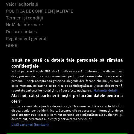
Valori editoriale
POLITICA DE CONFIDENŢIALITATE
Termeni şi condiţii
Notă de Informare
Despre cookies
Regulament general
GDPR
Contact
Nouă ne pasă ca datele tale personale să rămână
Descarcă gratuit aplicaţia Europa FM pentru smartphone:
confidențiale
Noi și partenerii noștri
585
stocăm și/sau accesăm informații pe dispozitivul
dvs., precum identificatorii cookie unici pentru prelucrarea datelor cu caracter
personal. Puteți accepta sau gestiona alegerile dvs. făcând clic mai jos sau în
orice moment, pe pagina cu politica de confidențialitate. Aceste alegeri vor fi
raportate partenerilor noștri și nu vă vor afecta navigarea.
Mai multe detalii
Atât noi, cât și partenerii noștri prelucrăm datele pentru a
oferi:
Utilizarea unor date precise de geolocație. Scanarea activă a caracteristicilor
dispozitivului pentru identificare. Stocarea și/sau accesarea informațiilor de pe
un dispozitiv. Publicitate și conținut personalizat, măsurători ale publicității și
de conținut, cercetarea audienței și dezvoltarea serviciilor.
Setări:
Listă parteneri (furnizori)
Ascultă Europa FM în aplicație
Dark