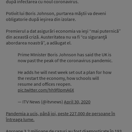
după infectarea cu noul coronavirus.
Potivit lui Boris Johnson, purtarea măștii va deveni
obligatorie după ieșirea din izolare.
Premierul a dat asigurări economia va ieși “mai puternică”
din această criză. Austeritatea nu va fi “cu siguranţă
abordarea noastră”, a adăugat el.
Prime MInister Boris Johnson has said the UK is
now past the peak of the coronavirus pandemic.
He adds he will next week set out a plan for how
the restart the economy, how schools will
resume and offices reopen.
pic.twitter.com/hh9f0pmA6X
— ITV News (@itvnews)
April 30, 2020
Pandemia a ucis, până joi, peste 227.000 de persoane în
întreaga lume.
Aproape 3,2 milioane de cazuri au fost diagnosticate în 193