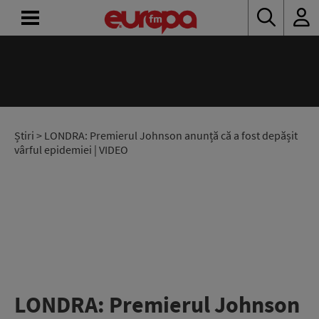
ACASĂ
ȘTIRI
RADIO
Știri
> LONDRA: Premierul Johnson anunță că a fost depășit
vârful epidemiei | VIDEO
CONCURSURI
PODCAST
ASCULTĂ
LIVE
LONDRA: Premierul Johnson