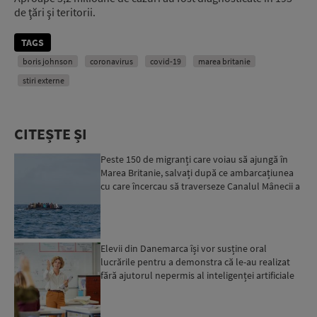
de ţări şi teritorii.
TAGS
boris johnson
coronavirus
covid-19
marea britanie
stiri externe
CITEȘTE ȘI
Peste 150 de migranți care voiau să ajungă în
Marea Britanie, salvați după ce ambarcațiunea
cu care încercau să traverseze Canalul Mânecii a
luat foc...
Elevii din Danemarca își vor susține oral
lucrările pentru a demonstra că le-au realizat
fără ajutorul nepermis al inteligenței artificiale