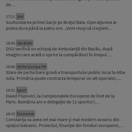
de…
17:11
Știri
Scufundarea primei barje pe Brațul Bala. Operațiunea ar
putea dura până la patru ore. „Vom reuși să creștem…
16:54
Sănătate
DSU verifică un echipaj de Ambulanță din Bacău, după
imagini care arată o oprire la cumpărături în timpul…
16:40
Știrile Europa FM
Stare de perturbare gravă a transportului public local la Alba
Iulia. Primăria poate contracta temporar un alt operator,…
16:31
Sport
David Popovici, la Campionatele Europene de înot de la
Paris. România are o delegație de 11 sportivi |…
16:15
Economie
Constanța va avea cel mai mare și mai modern acvariu din
spațiul balcanic. Proiectul, finanțat din fonduri europene,…