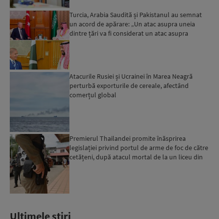
Turcia, Arabia Saudită și Pakistanul au semnat
un acord de apărare: „Un atac asupra uneia
dintre țări va fi considerat un atac asupra
tuturor”...
Atacurile Rusiei și Ucrainei în Marea Neagră
perturbă exporturile de cereale, afectând
comerțul global
Premierul Thailandei promite înăsprirea
legislației privind portul de arme de foc de către
cetățeni, după atacul mortal de la un liceu din
Bangkok...
Ultimele stiri