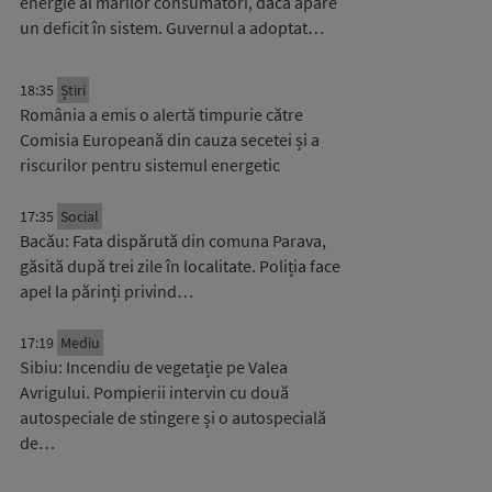
energie al marilor consumatori, dacă apare
un deficit în sistem. Guvernul a adoptat…
18:35
Știri
România a emis o alertă timpurie către
Comisia Europeană din cauza secetei și a
riscurilor pentru sistemul energetic
17:35
Social
Bacău: Fata dispărută din comuna Parava,
găsită după trei zile în localitate. Poliția face
apel la părinți privind…
17:19
Mediu
Sibiu: Incendiu de vegetație pe Valea
Avrigului. Pompierii intervin cu două
autospeciale de stingere și o autospecială
de…