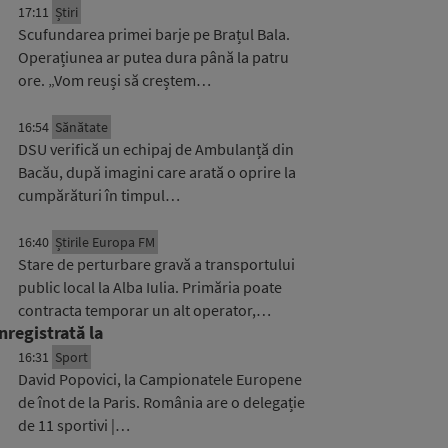
17:11
Știri
Scufundarea primei barje pe Brațul Bala.
Operațiunea ar putea dura până la patru
ore. „Vom reuși să creștem…
16:54
Sănătate
DSU verifică un echipaj de Ambulanță din
Bacău, după imagini care arată o oprire la
cumpărături în timpul…
16:40
Știrile Europa FM
Stare de perturbare gravă a transportului
public local la Alba Iulia. Primăria poate
contracta temporar un alt operator,…
nregistrată la
16:31
Sport
David Popovici, la Campionatele Europene
de înot de la Paris. România are o delegație
de 11 sportivi |…