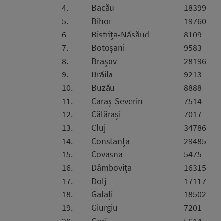
4.
Bacău
18399
5.
Bihor
19760
6.
Bistrița-Năsăud
8109
7.
Botoșani
9583
8.
Brașov
28196
9.
Brăila
9213
10.
Buzău
8888
11.
Caraș-Severin
7514
12.
Călărași
7017
13.
Cluj
34786
14.
Constanța
29485
15.
Covasna
5475
16.
Dâmbovița
16315
17.
Dolj
17117
18.
Galați
18502
19.
Giurgiu
7201
20.
Gorj
5614