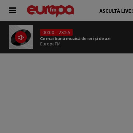
ASCULTĂ LIVE!
00:00 - 23:55
ACASĂ
Ce mai bună muzică de ieri și de azi
EuropaFM
ȘTIRI
RADIO
CONCURSURI
PODCAST
ASCULTĂ LIVE