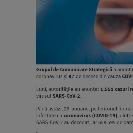
Grupul de Comunicare Strategică
a anunțat
coronavirus și
97
de decese din cauza
COVI
Luni, autoritățile au anunțat
1.551
cazuri 
virusul
SARS-CoV-2.
Până astăzi, 26 ianuarie, pe teritoriul Româ
infectate cu
coronavirus (COVID-19)
, dintr
SARS-CoV-2 au decedat, iar 658.595 de oamen