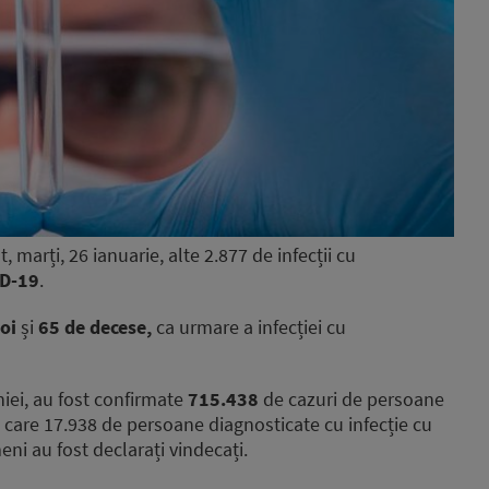
, marți, 26 ianuarie, alte 2.877
de infecții cu
D-19
.
noi
și
65
de decese,
ca urmare a infecției cu
niei, au fost confirmate
715.438
de cazuri de persoane
e care 17.938 de persoane diagnosticate cu infecție cu
i au fost declarați vindecați.