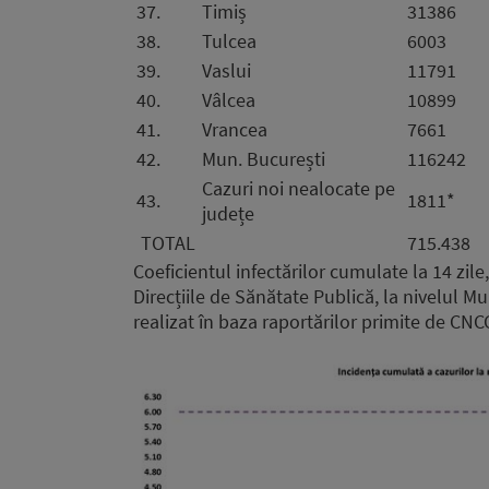
37.
Timiș
31386
38.
Tulcea
6003
39.
Vaslui
11791
40.
Vâlcea
10899
41.
Vrancea
7661
42.
Mun. București
116242
Cazuri noi nealocate pe
43.
1811*
județe
TOTAL
715.438
Coeficientul infectărilor cumulate la 14 zile
Direcțiile de Sănătate Publică, la nivelul Mun
realizat în baza raportărilor primite de CNCC