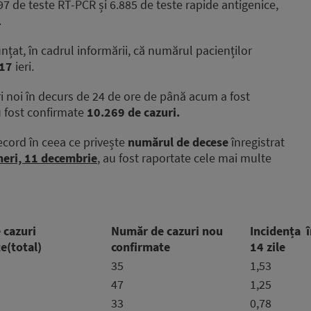
97 de teste RT-PCR și 6.885 de teste rapide antigenice,
.
at, în cadrul informării, că numărul pacienților
017
ieri.
 noi în decurs de 24 de ore de până acum a fost
u fost confirmate
10.269 de cazuri.
record în ceea ce privește
numărul de decese
înregistrat
neri, 11 decembrie
, au fost raportate cele mai multe
 cazuri
Număr de cazuri nou
Incidența î
e(total)
confirmate
14 zile
35
1,53
47
1,25
33
0,78