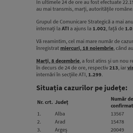
În ultimele 24 de ore au fost efectuate 22.1
au mai transmis, marți, autoritățile române
Grupul de Comunicare Strategică a mai anunț
internați la
ATI
a ajuns la
1.002
, față de
1.
Vă reamintim, cel mai mare număr de cazuri
înregistrat
miercuri, 18 noiembrie
, când a
Marți, 8 decembrie
, a fost atins și un nou 
în decurs de 24 de ore, respectiv
213
, iar
vi
internări în secțiile ATI,
1.299
.
Situația cazurilor pe județe:
Număr de
Nr. crt.
Județ
confirmat
1.
Alba
13567
2.
Arad
15478
3.
Argeș
20049