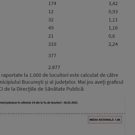
174
3,42
12
0,93
32
1,11
49
1,16
21
0,6
310
2,24
377
2.877
, raportate la 1.000 de locuitori este calculat de către
icipiului București și al județelor. Mai jos aveți graficul
I de la Direcțiile de Sănătate Publică: