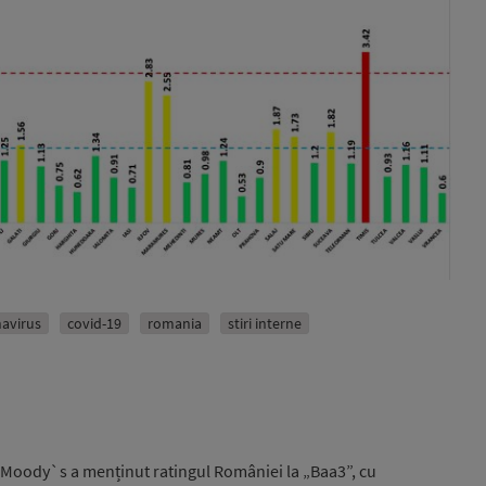
avirus
covid-19
romania
stiri interne
 Moody`s a menținut ratingul României la „Baa3”, cu