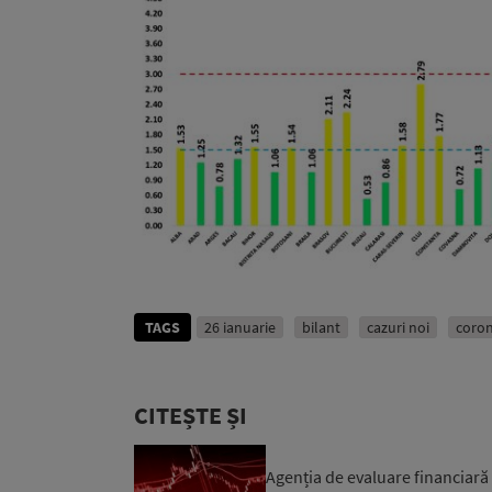
TAGS
26 ianuarie
bilant
cazuri noi
coron
CITEȘTE ȘI
Agenția de evaluare financiară