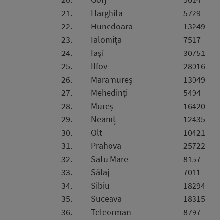
21.
Harghita
5729
22.
Hunedoara
13249
23.
Ialomița
7517
24.
Iași
30751
25.
Ilfov
28016
26.
Maramureș
13049
27.
Mehedinți
5494
28.
Mureș
16420
29.
Neamț
12435
30.
Olt
10421
31.
Prahova
25722
32.
Satu Mare
8157
33.
Sălaj
7011
34.
Sibiu
18294
35.
Suceava
18315
36.
Teleorman
8797