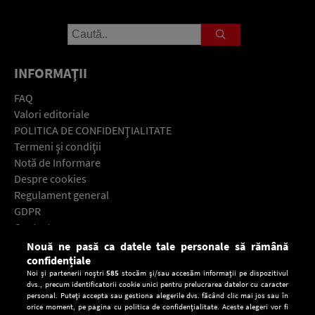
INFORMAŢII
FAQ
Valori editoriale
POLITICA DE CONFIDENŢIALITATE
Termeni şi condiţii
Notă de Informare
Despre cookies
Regulament general
GDPR
Contact
Nouă ne pasă ca datele tale personale să rămână
Descarcă gratuit aplicaţia Europa FM pentru smartphone:
confidențiale
Noi și partenerii noștri
585
stocăm și/sau accesăm informații pe dispozitivul
dvs., precum identificatorii cookie unici pentru prelucrarea datelor cu caracter
personal. Puteți accepta sau gestiona alegerile dvs. făcând clic mai jos sau în
orice moment, pe pagina cu politica de confidențialitate. Aceste alegeri vor fi