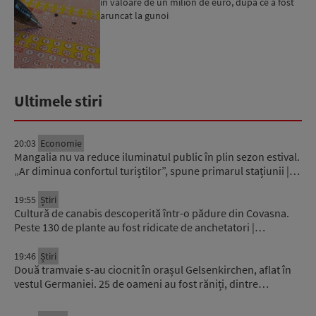
în valoare de un milion de euro, după ce a fost
aruncat la gunoi
Ultimele stiri
20:03
Economie
Mangalia nu va reduce iluminatul public în plin sezon estival.
„Ar diminua confortul turiștilor”, spune primarul stațiunii |…
19:55
Știri
Cultură de canabis descoperită într-o pădure din Covasna.
Peste 130 de plante au fost ridicate de anchetatori |…
19:46
Știri
Două tramvaie s-au ciocnit în orașul Gelsenkirchen, aflat în
vestul Germaniei. 25 de oameni au fost răniți, dintre…