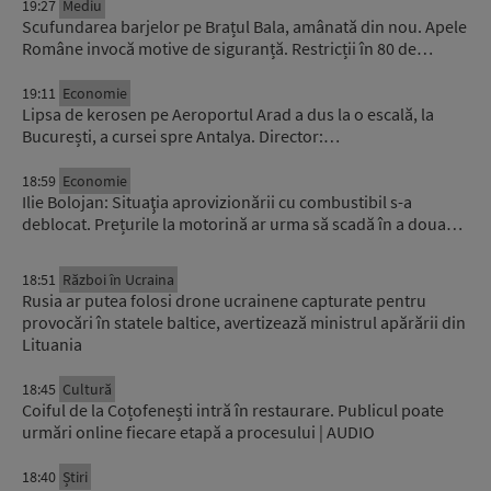
19:27
Mediu
Scufundarea barjelor pe Brațul Bala, amânată din nou. Apele
Române invocă motive de siguranță. Restricții în 80 de…
19:11
Economie
Lipsa de kerosen pe Aeroportul Arad a dus la o escală, la
București, a cursei spre Antalya. Director:…
18:59
Economie
Ilie Bolojan: Situaţia aprovizionării cu combustibil s-a
deblocat. Prețurile la motorină ar urma să scadă în a doua…
18:51
Război în Ucraina
Rusia ar putea folosi drone ucrainene capturate pentru
provocări în statele baltice, avertizează ministrul apărării din
Lituania
18:45
Cultură
Coiful de la Coțofenești intră în restaurare. Publicul poate
urmări online fiecare etapă a procesului | AUDIO
18:40
Știri