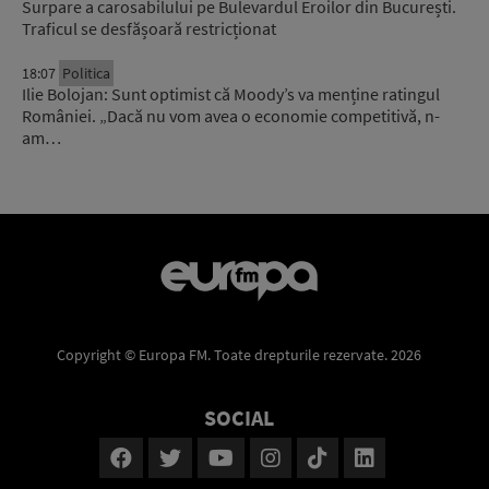
Surpare a carosabilului pe Bulevardul Eroilor din București.
Traficul se desfășoară restricționat
18:07
Politica
Ilie Bolojan: Sunt optimist că Moody’s va menține ratingul
României. „Dacă nu vom avea o economie competitivă, n-
am…
Copyright © Europa FM. Toate drepturile rezervate. 2026
SOCIAL