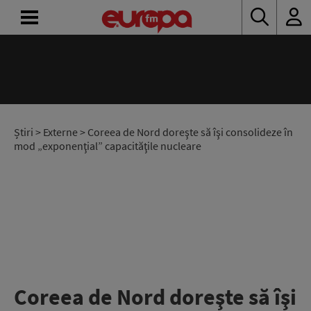
ACASĂ
ȘTIRI
RADIO
Știri
>
Externe
> Coreea de Nord doreşte să îşi consolideze în
mod „exponenţial” capacităţile nucleare
CONCURSURI
PODCAST
ASCULTĂ
LIVE
Coreea de Nord doreşte să îşi