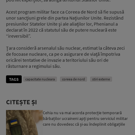
Acest program militar face ca Coreea de Nord să fie supusă
unor sancţiuni grele din partea Naţiunilor Unite. Rezistând
presiunilor Statelor Unite şi ale aliaţilor lor, Phenianul a
declarat în 2022 că statutul său de putere nucleară este
“ireversibil”.
Ţara consideră arsenalul său nuclear, estimat la câteva zeci
de focoase nucleare, ca pe o asigurare de viaţă împotriva
oricărei tentative de invazie a teritoriului său ori de
răsturnare a regimului său.
TAGS
capacitate nucleara
coreea de nord
stiri externe
CITEȘTE ȘI
Cehia nu va mai acorda protecție temporară
bărbaților ucraineni apți pentru serviciul militar
care nu dovedesc că și-au îndeplinit obligațiile
militar...