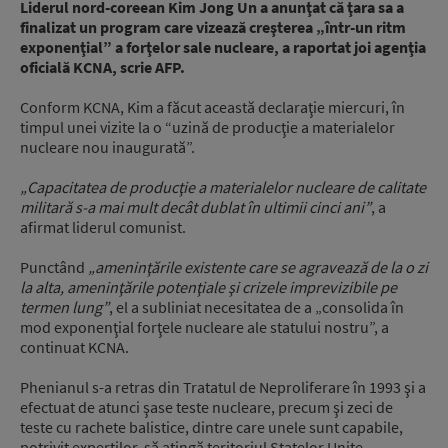
Liderul nord-coreean Kim Jong Un a anunţat că ţara sa a
finalizat un program care vizează creşterea „într-un ritm
exponenţial” a forţelor sale nucleare, a raportat joi agenţia
oficială KCNA, scrie AFP.
Conform KCNA, Kim a făcut această declaraţie miercuri, în
timpul unei vizite la o “uzină de producţie a materialelor
nucleare nou inaugurată”.
„Capacitatea de producţie a materialelor nucleare de calitate
militară s-a mai mult decât dublat în ultimii cinci ani”
, a
afirmat liderul comunist.
Punctând
„ameninţările existente care se agravează de la o zi
la alta, ameninţările potenţiale şi crizele imprevizibile pe
termen lung”
, el a subliniat necesitatea de a „consolida în
mod exponenţial forţele nucleare ale statului nostru”, a
continuat KCNA.
Phenianul s-a retras din Tratatul de Neproliferare în 1993 şi a
efectuat de atunci şase teste nucleare, precum şi zeci de
teste cu rachete balistice, dintre care unele sunt capabile,
potrivit experţilor, să atingă teritoriul Statelor Unite.