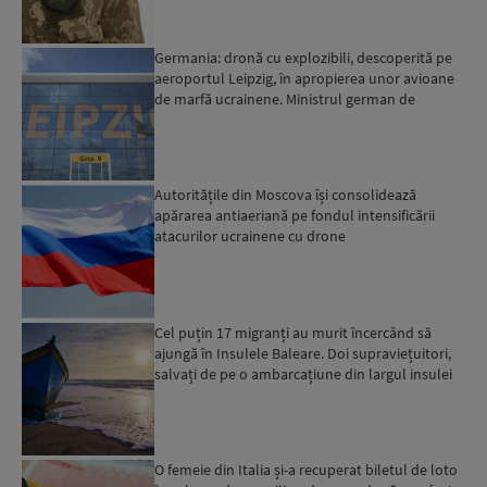
Germania: dronă cu explozibili, descoperită pe
aeroportul Leipzig, în apropierea unor avioane
de marfă ucrainene. Ministrul german de
Interne: „Avem d...
Autoritățile din Moscova își consolidează
apărarea antiaeriană pe fondul intensificării
atacurilor ucrainene cu drone
Cel puțin 17 migranți au murit încercând să
ajungă în Insulele Baleare. Doi supraviețuitori,
salvați de pe o ambarcațiune din largul insulei
Mallorca,...
O femeie din Italia și-a recuperat biletul de loto