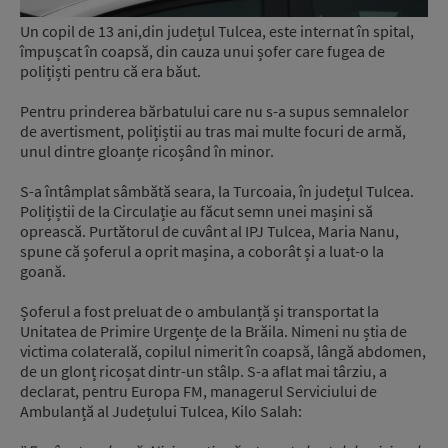
Un copil de 13 ani,din județul Tulcea, este internat în spital,
împușcat în coapsă, din cauza unui șofer care fugea de
polițiști pentru că era băut.
Pentru prinderea bărbatului care nu s-a supus semnalelor
de avertisment, polițiștii au tras mai multe focuri de armă,
unul dintre gloanțe ricoșând în minor.
S-a întâmplat sâmbătă seara, la Turcoaia, în județul Tulcea.
Polițiștii de la Circulație au făcut semn unei mașini să
oprească. Purtătorul de cuvânt al IPJ Tulcea, Maria Nanu,
spune că șoferul a oprit mașina, a coborât și a luat-o la
goană.
Șoferul a fost preluat de o ambulanță și transportat la
Unitatea de Primire Urgențe de la Brăila. Nimeni nu știa de
victima colaterală, copilul nimerit în coapsă, lângă abdomen,
de un glonț ricoșat dintr-un stâlp. S-a aflat mai târziu, a
declarat, pentru Europa FM, managerul Serviciului de
Ambulanță al Județului Tulcea, Kilo Salah: