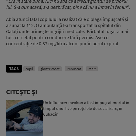
”
Era în stare bună. Nici nu știa că a trecut glonțul de piciorul
lui. S-a dus acasă, s-a dezbrăcat, bine că nu a intrat în femur
”.
Abia atunci tatăl copilului a realizat că e o plagă împușcată și
a sunat la 112. O ambulanță l-a transportat la spitalul din
Galați unde primește ingrijiri medicale. Bărbatul fugar a mai
fost cercetat pentru conducere fără permis. Avea o
concentrație de 0,37 mg/litru alcool pur în aerul expirat.
TAGS
copil
glont ricosat
impuscat
ranit
CITEȘTE ȘI
Un influencer mexican a fost împușcat mortal în
timpul unui live pe rețelele de socializare, în
Culiacán