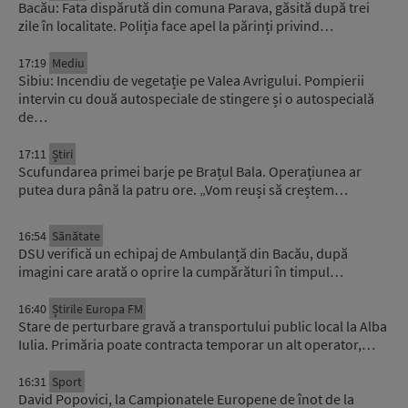
Bacău: Fata dispărută din comuna Parava, găsită după trei
zile în localitate. Poliția face apel la părinți privind…
17:19
Mediu
Sibiu: Incendiu de vegetație pe Valea Avrigului. Pompierii
intervin cu două autospeciale de stingere și o autospecială
de…
17:11
Știri
Scufundarea primei barje pe Brațul Bala. Operațiunea ar
putea dura până la patru ore. „Vom reuși să creștem…
16:54
Sănătate
DSU verifică un echipaj de Ambulanță din Bacău, după
imagini care arată o oprire la cumpărături în timpul…
16:40
Știrile Europa FM
Stare de perturbare gravă a transportului public local la Alba
Iulia. Primăria poate contracta temporar un alt operator,…
16:31
Sport
David Popovici, la Campionatele Europene de înot de la