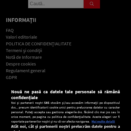
INFORMAŢII
FAQ
Valori editoriale
POLITICA DE CONFIDENŢIALITATE
Termeni şi condiţii
Notă de Informare
Despre cookies
Regulament general
GDPR
Contact
Nouă ne pasă ca datele tale personale să rămână
Descarcă gratuit aplicaţia Europa FM pentru smartphone:
confidențiale
Noi și partenerii noștri
585
stocăm și/sau accesăm informații pe dispozitivul
dvs., precum identificatorii cookie unici pentru prelucrarea datelor cu caracter
personal. Puteți accepta sau gestiona alegerile dvs. făcând clic mai jos sau în
orice moment, pe pagina cu politica de confidențialitate. Aceste alegeri vor fi
raportate partenerilor noștri și nu vă vor afecta navigarea.
Mai multe detalii
Atât noi, cât și partenerii noștri prelucrăm datele pentru a