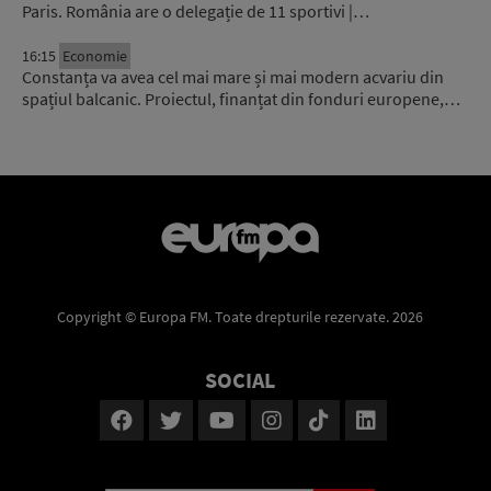
Paris. România are o delegație de 11 sportivi |…
16:15
Economie
Constanța va avea cel mai mare și mai modern acvariu din
spațiul balcanic. Proiectul, finanțat din fonduri europene,…
Copyright © Europa FM. Toate drepturile rezervate. 2026
SOCIAL