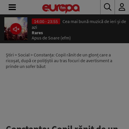
14:00 - 23:55
Cea mai bună muzică de ieri și de
ACASĂ
azi
Rares
Apus de Soare (efm)
ȘTIRI
RADIO
Știri
>
Social
> Constanța: Copil rănit de un glonț care a
ricoșat, după ce polițiștii au tras focuri de avertisment a
prinde un sofer băut
CONCURSURI
PODCAST
ASCULTĂ
LIVE