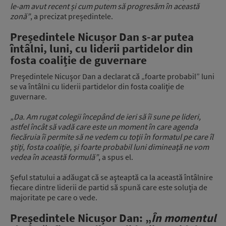
le-am avut recent și cum putem să progresăm în această
zonă”
, a precizat președintele.
Președintele Nicușor Dan s-ar putea
întâlni, luni, cu liderii partidelor din
fosta coaliție de guvernare
Preşedintele Nicuşor Dan a declarat că „foarte probabil” luni
se va întâlni cu liderii partidelor din fosta coaliţie de
guvernare.
„Da. Am rugat colegii începând de ieri să îi sune pe lideri,
astfel încât să vadă care este un moment în care agenda
fiecăruia îi permite să ne vedem cu toţii în formatul pe care îl
ştiţi, fosta coaliţie, şi foarte probabil luni dimineaţă ne vom
vedea în această formulă”
, a spus el.
Şeful statului a adăugat că se aşteaptă ca la această întâlnire
fiecare dintre liderii de partid să spună care este soluţia de
majoritate pe care o vede.
Președintele Nicușor Dan: „
În momentul