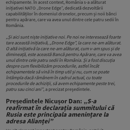
echipamente. În acest context, România s-a alăturat
inițiativei NATO „Drone Edge”, dedicată dezvoltării
capabilităților în domeniul dronelor, precum și noii bănci
pentru apărare, care va avea unul dintre cele patru sedii în
România.
„Și aici sunt niște inițiative noi. Pe noi ne interesează foarte
tare această inițiativă, „Drone Edge”, la care ne-am alăturat.
O altă inițiativă la care ne-am alăturat, cum v-am spus și de
dimineață, este această Bancă pentru Apărare, care va avea
unul dintre cele patru sedii în România. Și a fost discuția
despre cum flexibilizăm procedurile, astfel încât
echipamentele să vină în timp util și nu, cum se poate
întâmpla dacă rămânem în cadrul actual, cu toate
procedurile de achiziții, să avem echipamente peste trei,
patru sau cinci ani”
, a precizat președintele.
Președintele Nicușor Dan: „
S-a
reafirmat în declarația summitului că
Rusia este principala amenințare la
adresa Alianței”