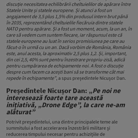
discuție necesitatea echilibrării cheltuielilor de apărare între
Statele Unite și statele europene. Și atunci a fost un
angajament de 3,5 plus 1,5% din produsul intern brut până
în 2035, reprezentând cheltuielile fiecăruia dintre statele
NATO pentru apărare. Și a fost un moment, acum, la un an, în
care să vedem cum suntem fiecare, iar răspunsul este că
statele europene au luat în serios promisiunea pe care au
făcut-o în urmă cu un an.
Dacă vorbim de România, România
este, anul acesta, la aproximativ 2,5 plus 1,2. Și, important,
din cei 2,5, 40% sunt pentru înzestrare propriu-zisă, adică
pentru cumpărarea de echipamente noi.
A fost o discuție
despre cum facem ca acești bani să se transforme cât mai
repede în echipamente”
, a spus președintele Nicușor Dan.
Președintele Nicușor Dan: „
Pe noi ne
interesează foarte tare această
inițiativă, „Drone Edge”, la care ne-am
alăturat”
Potrivit președintelui, una dintre principalele teme ale
summitului a fost accelerarea înzestrării militare și
reducerea timpului necesar pentru achizițiile de