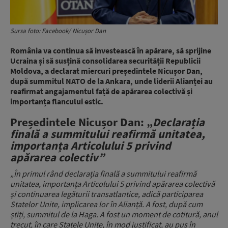
Sursa foto: Facebook/ Nicușor Dan
România va continua să investească în apărare, să sprijine
Ucraina și să susțină consolidarea securității Republicii
Moldova, a declarat miercuri președintele Nicușor Dan,
după summitul NATO de la Ankara, unde liderii Alianței au
reafirmat angajamentul față de apărarea colectivă și
importanța flancului estic.
Președintele Nicușor Dan: „
Declarația
finală a summitului reafirmă unitatea,
importanța Articolului 5 privind
apărarea colectiv”
„În primul rând declarația finală a summitului reafirmă
unitatea, importanța Articolului 5 privind apărarea colectivă
și continuarea legăturii transatlantice, adică participarea
Statelor Unite, implicarea lor în Alianță.
A fost, după cum
știți, summitul de la Haga. A fost un moment de cotitură, anul
trecut, în care Statele Unite, în mod justificat, au pus în