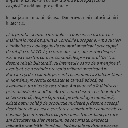
inițiative.
La fel, va fi o interfață între Europa și zona
caspică”
, a adăugat președintele.
În marja summitului, Nicușor Dan a avut mai multe întâlniri
bilaterale.
„Am profitat pentru a ne întâlni cu oameni cu care nu ne
întâlnim în mod obișnuit la Consiliile Europene.
Am avut ieri
o întâlnire cu o delegație de senatori americani preocupați
de relația cu NATO. Așa cum v-am spus, am vorbit despre
viziunea noastră, cumva, comună despre viitorul NATO și
despre relația bilaterală, cu interesul nostru de a menține și,
eventual, de a extinde prezența militară americană în
România și de a extinde prezența economică a Statelor Unite
în România, investiții consistente care să aducă, de
asemenea, un plus de securitate.
Am avut azi o întâlnire cu
prim-ministrul canadian. Am discutat despre reactoarele de
la Cernavodă, despre faptul că, pe tehnologia canadiană,
există patru unități de producție nucleară și despre aceeași
deschidere de a avea o creștere a schimburilor comerciale cu
Canada.
Și o întrevedere cu prim-ministrul britanic, în care
am discutat mai ales chestiuni de securitate: prezența
militară britanică în România, incidentele cu drone pe care