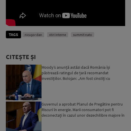
TAGS
nicușor dan
stiri interne
summit nato
CITEȘTE ȘI
Moody’s anunță astăzi dacă România își
păstrează ratingul de țară recomandat
investițiilor. Bolojan: „Am fost cinstiți cu
românii. Am muncit din greu”...
Guvernul a aprobat Planul de Pregătire pentru
Riscuri în energie. Marii consumatori pot fi
deconectați în cazul unor dezechilibre majore în
sistemul e...