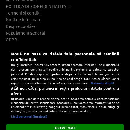
POLITICA DE CONFIDENŢIALITATE
Termeni şi condiţii
Notă de Informare
Despre cookies
Regulament general
GDPR
Contact
Nouă ne pasă ca datele tale personale să rămână
Descarcă gratuit aplicaţia Europa FM pentru smartphone:
confidențiale
Noi și partenerii noștri
585
stocăm și/sau accesăm informații pe dispozitivul
dvs., precum identificatorii cookie unici pentru prelucrarea datelor cu caracter
personal. Puteți accepta sau gestiona alegerile dvs. făcând clic mai jos sau în
orice moment, pe pagina cu politica de confidențialitate. Aceste alegeri vor fi
raportate partenerilor noștri și nu vă vor afecta navigarea.
Mai multe detalii
Atât noi, cât și partenerii noștri prelucrăm datele pentru a
oferi:
Utilizarea unor date precise de geolocație. Scanarea activă a caracteristicilor
dispozitivului pentru identificare. Stocarea și/sau accesarea informațiilor de pe
un dispozitiv. Publicitate și conținut personalizat, măsurători ale publicității și
de conținut, cercetarea audienței și dezvoltarea serviciilor.
Setări:
Listă parteneri (furnizori)
Ascultă Europa FM în aplicație
Dark
×
Instalează
Radio live, podcasturi, știri și alerte
ACCEPT TOATE