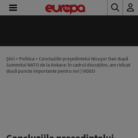
ACASĂ
ȘTIRI
RADIO
Știri
>
Politica
> Concluziile președintelui Nicușor Dan după
Summitul NATO de la Ankara: În cadrul discuțiilor, am ridicat
două puncte importante pentru noi | VIDEO
CONCURSURI
PODCAST
ASCULTĂ
LIVE