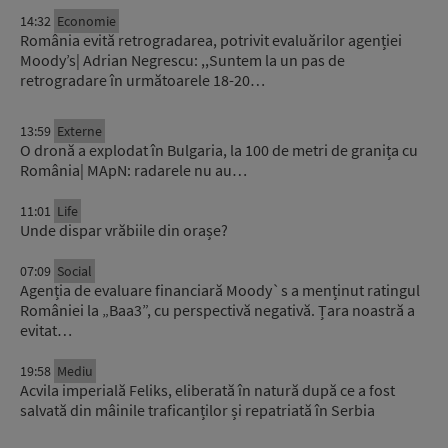
14:32
Economie
România evită retrogradarea, potrivit evaluărilor agenției
Moody’s| Adrian Negrescu: ,,Suntem la un pas de
retrogradare în următoarele 18-20…
13:59
Externe
O dronă a explodat în Bulgaria, la 100 de metri de granița cu
România| MApN: radarele nu au…
11:01
Life
Unde dispar vrăbiile din orașe?
07:09
Social
Agenția de evaluare financiară Moody`s a menținut ratingul
României la „Baa3”, cu perspectivă negativă. Țara noastră a
evitat…
19:58
Mediu
Acvila imperială Feliks, eliberată în natură după ce a fost
salvată din mâinile traficanților și repatriată în Serbia