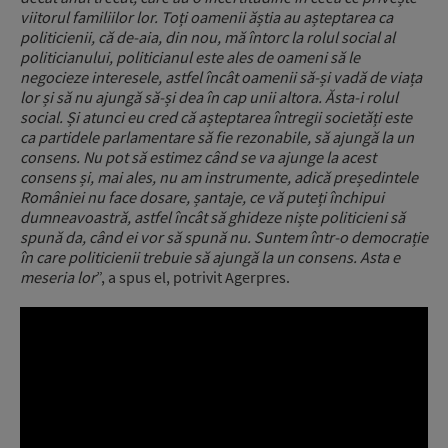
viitorul familiilor lor. Toți oamenii ăștia au așteptarea ca
politicienii, că de-aia, din nou, mă întorc la rolul social al
politicianului, politicianul este ales de oameni să le
negocieze interesele, astfel încât oamenii să-și vadă de viața
lor și să nu ajungă să-și dea în cap unii altora. Ăsta-i rolul
social. Și atunci eu cred că așteptarea întregii societăți este
ca partidele parlamentare să fie rezonabile, să ajungă la un
consens. Nu pot să estimez când se va ajunge la acest
consens și, mai ales, nu am instrumente, adică președintele
României nu face dosare, șantaje, ce vă puteți închipui
dumneavoastră, astfel încât să ghideze niște politicieni să
spună da, când ei vor să spună nu. Suntem într-o democrație
în care politicienii trebuie să ajungă la un consens. Asta e
meseria lor
”, a spus el, potrivit Agerpres.