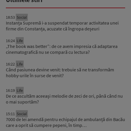
18:53
Social
Instanța Supremă i-a suspendat temporar activitatea unei
firme din Constanța, acuzate că îngropa deșeuri
16:24
Life
„The book was better”: de ce avem impresia că adaptarea
cinematografică nu se compară cu lectura?
16:22
Life
Când pasiunea devine venit: trebuie să ne transformăm
hobby-urile în surse de venit?
16:19
Life
De ce ascultăm aceeași melodie de zeci de ori, până când nu
o mai suportăm?
15:11
Social
7000 de lei amendă pentru echipajul de ambulanță din Bacău
care a oprit să cumpere pepeni, în timp…