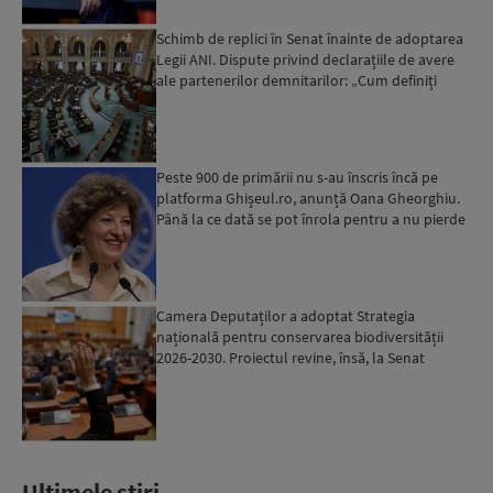
Schimb de replici în Senat înainte de adoptarea
Legii ANI. Dispute privind declarațiile de avere
ale partenerilor demnitarilor: „Cum definiți
amantele...
Peste 900 de primării nu s-au înscris încă pe
platforma Ghișeul.ro, anunță Oana Gheorghiu.
Până la ce dată se pot înrola pentru a nu pierde
fondurile ...
Camera Deputaților a adoptat Strategia
națională pentru conservarea biodiversității
2026-2030. Proiectul revine, însă, la Senat
pentru modificări...
Ultimele stiri