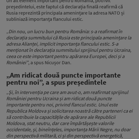
Un alt element important pentru România, potrivit
președintelui, este faptul că declarația finală reafirmă că
Rusia reprezintă principala amenințare la adresa NATO și
subliniază importanța flancului estic.
„
Din nou, un lucru bun pentru România: s-a reafirmat în
declarația summitului că Rusia este principala amenințare la
adresa Alianței, implicit importanța flancului estic. S-a
menționat în declarația summitului sprijinul pentru Ucraina,
ceea ce este important pentru apărarea Europei, deci și a
României”
, a spus Nicușor Dan.
„Am ridicat două puncte importante
pentru noi”, a spus președintele
„
Și, în intervenția pe care am avut-o, am reafirmat sprijinul
României pentru Ucraina și am ridicat două puncte
importante pentru noi, privind flancul estic.
Unul este
Republica Moldova și solicitarea noastră către parteneri ca ei
să contribuie la capacitățile de apărare ale Republicii
Moldova, stat neutru, dar care împărtășește valorile
occidentale, și, bineînțeles, importanța Mării Negre, nu doar
din perspectivă militară, ci și din perspectivă energetică,