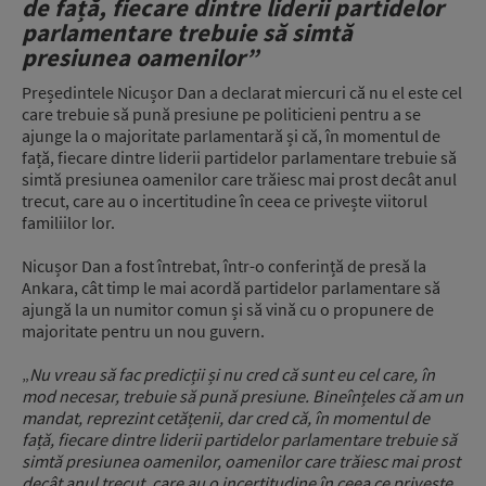
de față, fiecare dintre liderii partidelor
parlamentare trebuie să simtă
presiunea oamenilor”
Președintele Nicușor Dan a declarat miercuri că nu el este cel
care trebuie să pună presiune pe politicieni pentru a se
ajunge la o majoritate parlamentară și că, în momentul de
față, fiecare dintre liderii partidelor parlamentare trebuie să
simtă presiunea oamenilor care trăiesc mai prost decât anul
trecut, care au o incertitudine în ceea ce privește viitorul
familiilor lor.
Nicușor Dan a fost întrebat, într-o conferință de presă la
Ankara, cât timp le mai acordă partidelor parlamentare să
ajungă la un numitor comun și să vină cu o propunere de
majoritate pentru un nou guvern.
„
Nu vreau să fac predicții și nu cred că sunt eu cel care, în
mod necesar, trebuie să pună presiune. Bineînțeles că am un
mandat, reprezint cetățenii, dar cred că, în momentul de
față, fiecare dintre liderii partidelor parlamentare trebuie să
simtă presiunea oamenilor, oamenilor care trăiesc mai prost
decât anul trecut, care au o incertitudine în ceea ce privește