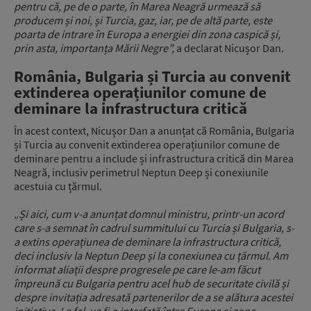
pentru că, pe de o parte, în Marea Neagră urmează să
producem și noi, și Turcia, gaz, iar, pe de altă parte, este
poarta de intrare în Europa a energiei din zona caspică și,
prin asta, importanța Mării Negre”,
a declarat Nicușor Dan.
România, Bulgaria și Turcia au convenit
extinderea operațiunilor comune de
deminare la infrastructura critică
În acest context, Nicușor Dan a anunțat că România, Bulgaria
și Turcia au convenit extinderea operațiunilor comune de
deminare pentru a include și infrastructura critică din Marea
Neagră, inclusiv perimetrul Neptun Deep și conexiunile
acestuia cu țărmul.
„
Și aici, cum v-a anunțat domnul ministru, printr-un acord
care s-a semnat în cadrul summitului cu Turcia și Bulgaria, s-
a extins operațiunea de deminare la infrastructura critică,
deci inclusiv la Neptun Deep și la conexiunea cu țărmul.
Am
informat aliații despre progresele pe care le-am făcut
împreună cu Bulgaria pentru acel hub de securitate civilă și
despre invitația adresată partenerilor de a se alătura acestei