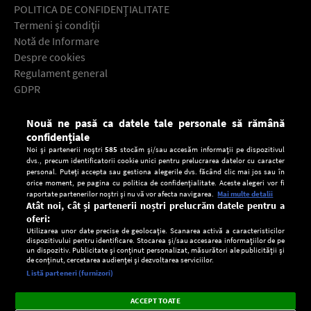
POLITICA DE CONFIDENŢIALITATE
Termeni şi condiţii
Notă de Informare
Despre cookies
Regulament general
GDPR
Contact
Nouă ne pasă ca datele tale personale să rămână
Descarcă gratuit aplicaţia Europa FM pentru smartphone:
confidențiale
Noi și partenerii noștri
585
stocăm și/sau accesăm informații pe dispozitivul
dvs., precum identificatorii cookie unici pentru prelucrarea datelor cu caracter
personal. Puteți accepta sau gestiona alegerile dvs. făcând clic mai jos sau în
orice moment, pe pagina cu politica de confidențialitate. Aceste alegeri vor fi
raportate partenerilor noștri și nu vă vor afecta navigarea.
Mai multe detalii
Atât noi, cât și partenerii noștri prelucrăm datele pentru a
oferi:
Utilizarea unor date precise de geolocație. Scanarea activă a caracteristicilor
dispozitivului pentru identificare. Stocarea și/sau accesarea informațiilor de pe
un dispozitiv. Publicitate și conținut personalizat, măsurători ale publicității și
de conținut, cercetarea audienței și dezvoltarea serviciilor.
Setări:
Listă parteneri (furnizori)
Ascultă Europa FM în aplicație
Dark
×
Instalează
Radio live, podcasturi, știri și alerte
ACCEPT TOATE
Mode
importante.