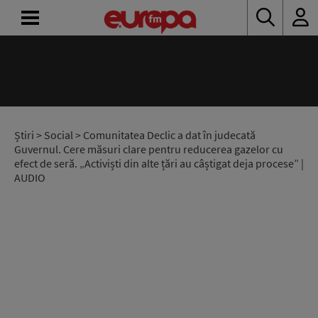
ACASĂ
ȘTIRI
RADIO
Știri
>
Social
> Comunitatea Declic a dat în judecată
Guvernul. Cere măsuri clare pentru reducerea gazelor cu
efect de seră. „Activiști din alte țări au câștigat deja procese” |
CONCURSURI
AUDIO
PODCAST
ASCULTĂ
LIVE