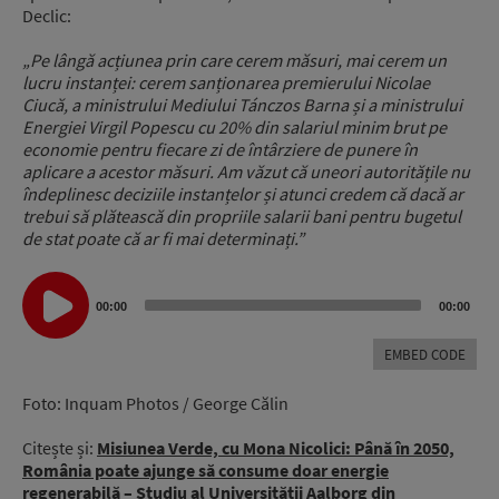
Declic:
„Pe lângă acțiunea prin care cerem măsuri, mai cerem un
lucru instanței: cerem sanționarea premierului Nicolae
Ciucă, a ministrului Mediului Tánczos Barna și a ministrului
Energiei Virgil Popescu cu 20% din salariul minim brut pe
economie pentru fiecare zi de întârziere de punere în
aplicare a acestor măsuri. Am văzut că uneori autoritățile nu
îndeplinesc deciziile instanțelor și atunci credem că dacă ar
trebui să plătească din propriile salarii bani pentru bugetul
de stat poate că ar fi mai determinați.”
Audio
Player
00:00
00:00
EMBED CODE
Foto: Inquam Photos / George Călin
Citește și:
Misiunea Verde, cu Mona Nicolici: Până în 2050,
România poate ajunge să consume doar energie
regenerabilă – Studiu al Universității Aalborg din