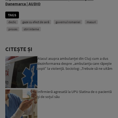
Danemarca | AUDIO
TAGS
declic
gaze cu efect de seră
guvernul romaniei
masuri
proces
stiri interne
CITEȘTE ȘI
Atacul asupra ambulanței din Cluj: cum a dus
dezinformarea despre „ambulanța care răpește
copii” la violență. Sociolog: „Trebuie să ne uităm
cu îngrij...
Infirmieră agresată la UPU Slatina de o pacientă
și de soțul său