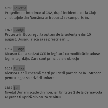
18:00
Educație
Președintele interimar al CNA, după incidentul de la Cluj:
„Instituțiile din România ar trebui să se comporte în…
17:23
Justiție
Proteste în București, la opt ani de la violențele din 10
august. Dosarul riscă să se prescrie în…
16:32
Justiție
Nicușor Dan a sesizat CCR în legătură cu modificările aduse
legii integrității. Care sunt principalele obiecții
16:19
Politica
Nicușor Dan îi cheamă marți pe liderii partidelor la Cotroceni
pentru legea salarizării unitare
15:52
Știri
Nivelul Dunării scade din nou, iar Unitatea 2 de la Cernavodă
ar putea fi oprită din cauza debitului…