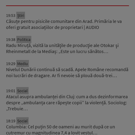
19:53
Știri
Căsuțe pentru pisicile comunitare din Arad. Primăria le va
oferi gratuit asociațiilor de proprietari | AUDIO
19:38
Politica
Radu Miruță, vizită la unităţile de producţie ale Otokar şi
Rheinmetall de la Mediaș: „Este un lucru sănătos…
19:29
Mediu
Nivelul Dunării continuă să scadă. Apele Române recomandă
noi lucrări de dragare. Ar fi nevoie să plouă două-trei…
19:01
Social
Atacul asupra ambulanței din Cluj: cum a dus dezinformarea
despre „ambulanța care răpește copii” la violență. Sociolog:
„Trebuie…
18:19
Social
Columbia: Cel puțin 50 de oameni au murit după ce un
cutremur cu magnitudinea 7,4 a lovit vestul…