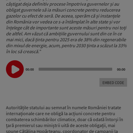
câștigat deja definitiv procese împotriva guvernelor și au
obligat guvernele să ia măsuri concrete pentru reducerea
gazelor cu efect de seră. De aceea, sperăm că și instanțele
din România vor vedea ce s-a întâmplat în alte state și vor
înțelege cât de importante sunt aceste măsuri pentru noi toți
de altfel. Am văzut că ambițiile guvernului sunt din ce în ce
mai mici, dacă ținta pentru 2025 era de 38% din regenerabile
din mixul de energie, acum, pentru 2030 ținta a scăzut la 33%
în loc să crească.”
Audio
00:00
00:00
Player
EMBED CODE
Autoritățile statului au semnat în numele României tratate
internaționale care ne obligă la acțiuni concrete pentru
combaterea schimbărilor climatice, doar că odată întorși în
țară premierul sau miniștrii uită de aceste obligații, mai
spune Cătălina Hopârteanu, coordonator de campanii la