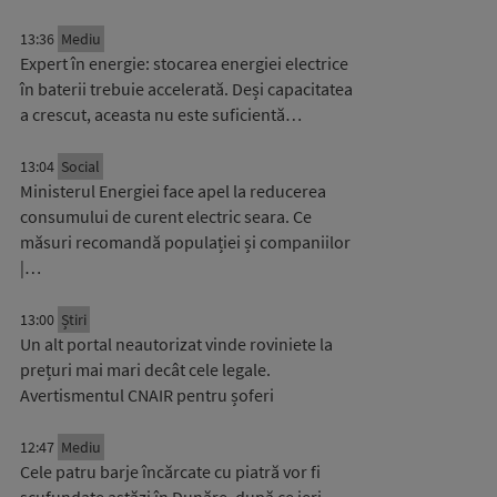
13:36
Mediu
Expert în energie: stocarea energiei electrice
în baterii trebuie accelerată. Deși capacitatea
a crescut, aceasta nu este suficientă…
13:04
Social
Ministerul Energiei face apel la reducerea
consumului de curent electric seara. Ce
măsuri recomandă populației și companiilor
|…
13:00
Știri
Un alt portal neautorizat vinde roviniete la
prețuri mai mari decât cele legale.
Avertismentul CNAIR pentru șoferi
12:47
Mediu
Cele patru barje încărcate cu piatră vor fi