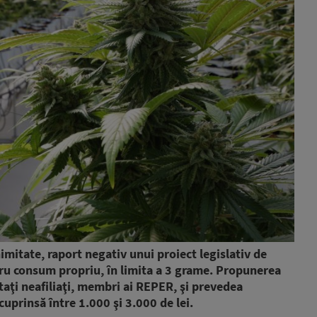
imitate, raport negativ unui proiect legislativ de
ru consum propriu, în limita a 3 grame. Propunerea
utaţi neafiliaţi, membri ai REPER, şi prevedea
uprinsă între 1.000 şi 3.000 de lei.