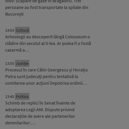
Ilfov: Scăpare de gaze în Bragadiru. Trei
persoane au fost transportate la spitale din
București
14:03
Cultură
Arheologii au descoperit lângă Colosseum o
clădire din secolul al II-lea. Ar putea fi o fostă
cazarmă a…
13:55
Justiție
Procesul în care Călin Georgescu și Horațiu
Potra sunt judecați pentru tentativă la
comiterea unor acțiuni împotriva ordinii…
13:40
Politica
Schimb de replici în Senat înainte de
adoptarea Legii ANI. Dispute privind
declarațiile de avere ale partenerilor
demnitarilor:…