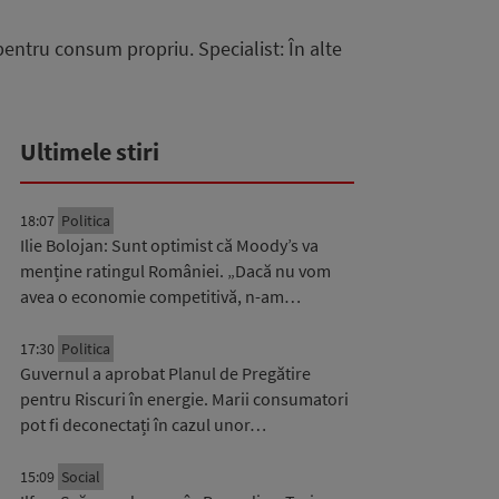
pentru consum propriu. Specialist: În alte
Ultimele stiri
18:07
Politica
Ilie Bolojan: Sunt optimist că Moody’s va
menține ratingul României. „Dacă nu vom
avea o economie competitivă, n-am…
17:30
Politica
Guvernul a aprobat Planul de Pregătire
pentru Riscuri în energie. Marii consumatori
pot fi deconectați în cazul unor…
15:09
Social