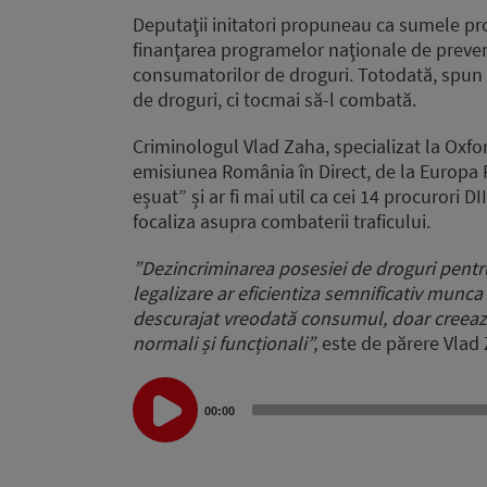
Deputaţii initatori propuneau ca sumele pro
finanţarea programelor naţionale de preveni
consumatorilor de droguri. Totodată, spun i
de droguri, ci tocmai să-l combată.
Criminologul Vlad Zaha, specializat la Oxfor
emisiunea România în Direct, de la Europa FM
eșuat” și ar fi mai util ca cei 14 procurori
focaliza asupra combaterii traficului.
”Dezincriminarea posesiei de droguri pent
legalizare ar eficientiza semnificativ munc
descurajat vreodată consumul, doar creează 
normali și funcționali”,
este de părere Vlad 
Audio
00:00
Player