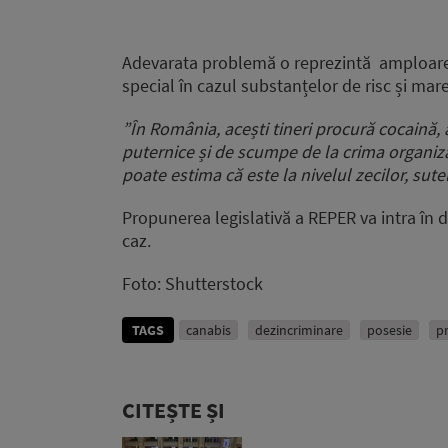
Adevarata problemă o reprezintă amploarea p
special în cazul substanțelor de risc și mare
”În România, acești tineri procură cocaină
puternice și de scumpe de la crima organizat
poate estima că este la nivelul zecilor, sute
Propunerea legislativă a REPER va intra în d
caz.
Foto: Shutterstock
TAGS
canabis
dezincriminare
posesie
p
CITEȘTE ȘI