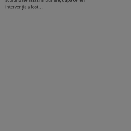
scufundate astăzi în Dunăre, după ce ieri
intervenția a fost…