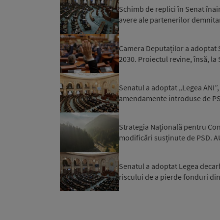
Schimb de replici în Senat înai
avere ale partenerilor demnitar
Camera Deputaților a adoptat S
2030. Proiectul revine, însă, la
Senatul a adoptat „Legea ANI”, 
amendamente introduse de PSD 
Strategia Națională pentru Con
modificări susținute de PSD. AU
Senatul a adoptat Legea decar
riscului de a pierde fonduri d