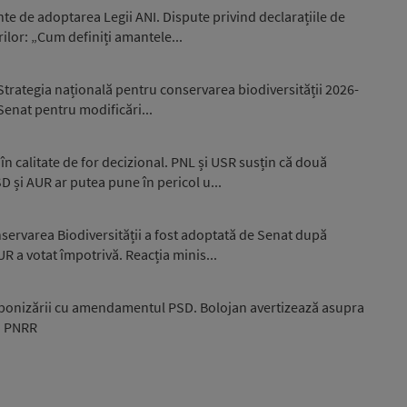
nte de adoptarea Legii ANI. Dispute privind declarațiile de
ilor: „Cum definiți amantele...
trategia națională pentru conservarea biodiversității 2026-
 Senat pentru modificări...
în calitate de for decizional. PNL și USR susțin că două
și AUR ar putea pune în pericol u...
servarea Biodiversității a fost adoptată de Senat după
R a votat împotrivă. Reacția minis...
bonizării cu amendamentul PSD. Bolojan avertizează asupra
in PNRR