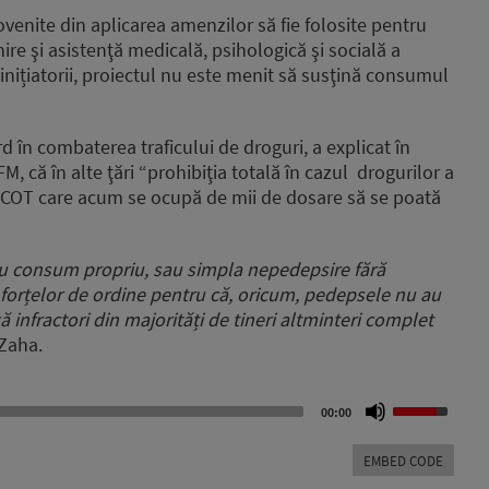
venite din aplicarea amenzilor să fie folosite pentru
re şi asistenţă medicală, psihologică şi socială a
nițiatorii, proiectul nu este menit să susţină consumul
d în combaterea traficului de droguri, a explicat în
, că în alte ţări “prohibiţia totală în cazul drogurilor a
 DIICOT care acum se ocupă de mii de dosare să se poată
ru consum propriu, sau simpla nepedepsire fără
a forțelor de ordine pentru că, oricum, pedepsele nu au
infractori din majorități de tineri altminteri complet
Zaha.
Use
00:00
Up/Down
Arrow
EMBED CODE
keys