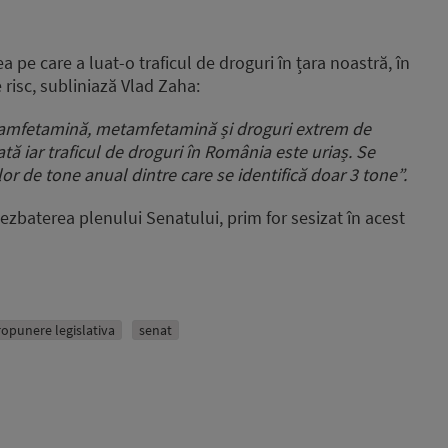
to
increase
or
e care a luat-o traficul de droguri în țara noastră, în
decrease
 risc, subliniază Vlad Zaha:
volume.
, amfetamină, metamfetamină și droguri extrem de
ă iar traficul de droguri în România este uriaș. Se
lor de tone anual dintre care se identifică doar 3 tone”.
ezbaterea plenului Senatului, prim for sesizat în acest
ropunere legislativa
senat