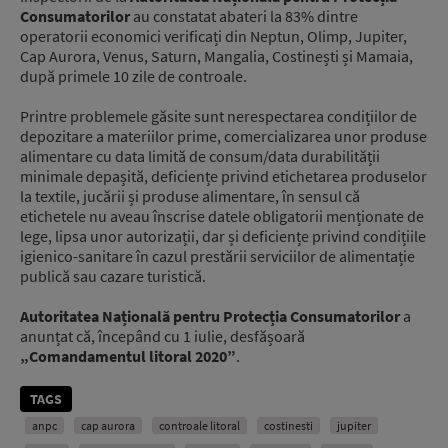
Consumatorilor
au constatat abateri la 83% dintre
operatorii economici verificați din Neptun, Olimp, Jupiter,
Cap Aurora, Venus, Saturn, Mangalia, Costinești și Mamaia,
după primele 10 zile de controale.
Printre problemele găsite sunt nerespectarea condițiilor de
depozitare a materiilor prime, comercializarea unor produse
alimentare cu data limită de consum/data durabilității
minimale depașită, deficiențe privind etichetarea produselor
la textile, jucării și produse alimentare, în sensul că
etichetele nu aveau înscrise datele obligatorii menționate de
lege, lipsa unor autorizații, dar și deficiențe privind condițiile
igienico-sanitare în cazul prestării serviciilor de alimentație
publică sau cazare turistică.
Autoritatea Națională pentru Protecția Consumatorilor
a
anunțat că, începând cu 1 iulie, desfășoară
„Comandamentul litoral 2020”
.
TAGS
anpc
cap aurora
controale litoral
costinesti
jupiter