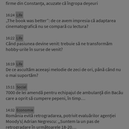
firme din Constanța, acuzate că îngropa deșeuri
16:24
Life
„The book was better”: de ce avem impresia că adaptarea
cinematografică nu se compară cu lectura?
16:22
Life
Când pasiunea devine venit: trebuie să ne transformăm
hobby-urile în surse de venit?
16:19
Life
De ce ascultăm aceeași melodie de zeci de ori, până când nu
o mai suportăm?
15:11
Social
7000 de lei amendă pentru echipajul de ambulanță din Bacău
care a oprit să cumpere pepeni, în timp…
14:32
Economie
România evită retrogradarea, potrivit evaluărilor agenției
Moody’s| Adrian Negrescu: ,,Suntem la un pas de
retrogradare în următoarele 18-20…