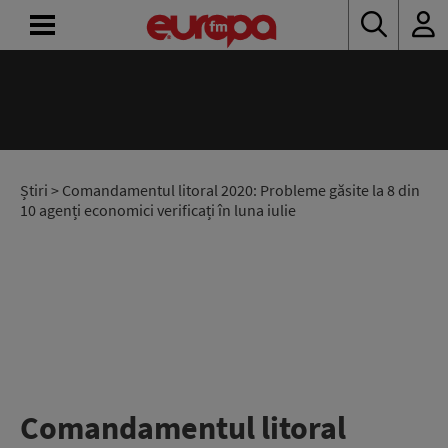
ACASĂ
ȘTIRI
RADIO
Știri
> Comandamentul litoral 2020: Probleme găsite la 8 din
10 agenți economici verificați în luna iulie
CONCURSURI
PODCAST
ASCULTĂ
LIVE
Comandamentul litoral