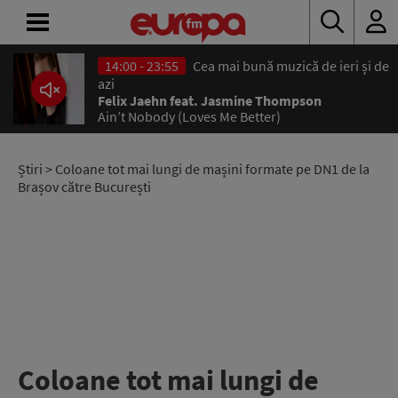
14:00 - 23:55
Cea mai bună muzică de ieri și de
ACASĂ
azi
Felix Jaehn feat. Jasmine Thompson
Ain’t Nobody (Loves Me Better)
ȘTIRI
RADIO
Știri
> Coloane tot mai lungi de mașini formate pe DN1 de la
Brașov către București
CONCURSURI
PODCAST
ASCULTĂ
LIVE
Coloane tot mai lungi de