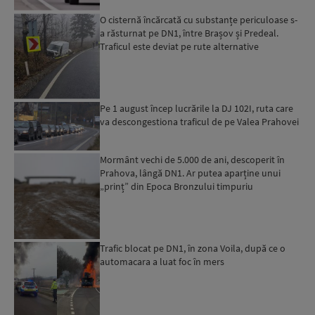
O cisternă încărcată cu substanțe periculoase s-
a răsturnat pe DN1, între Brașov și Predeal.
Traficul este deviat pe rute alternative
Pe 1 august încep lucrările la DJ 102I, ruta care
va descongestiona traficul de pe Valea Prahovei
Mormânt vechi de 5.000 de ani, descoperit în
Prahova, lângă DN1. Ar putea aparține unui
„prinț” din Epoca Bronzului timpuriu
Trafic blocat pe DN1, în zona Voila, după ce o
automacara a luat foc în mers