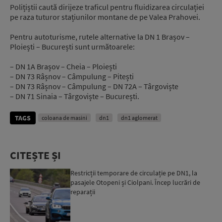
Polițiștii caută dirijeze traficul pentru fluidizarea circulației
pe raza tuturor stațiunilor montane de pe Valea Prahovei.
Pentru autoturisme, rutele alternative la DN 1 Brașov –
Ploiești – București sunt următoarele:
– DN 1A Brașov – Cheia – Ploiești
– DN 73 Râșnov – Câmpulung – Pitești
– DN 73 Râșnov – Câmpulung – DN 72A – Târgoviște
– DN 71 Sinaia – Târgoviște – București.
TAGS
coloana de masini
dn1
dn1 aglomerat
CITEȘTE ȘI
Restricții temporare de circulație pe DN1, la
pasajele Otopeni și Ciolpani. Încep lucrări de
reparații