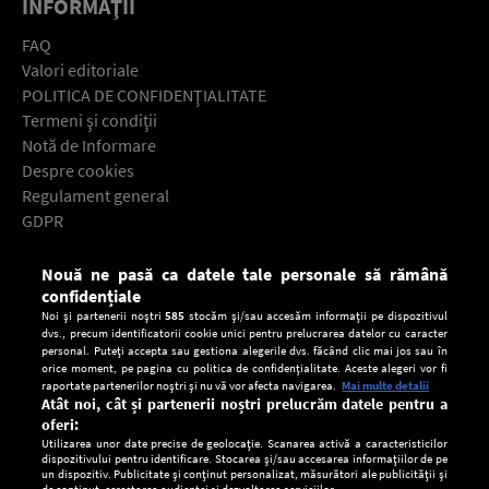
INFORMAŢII
FAQ
Valori editoriale
POLITICA DE CONFIDENŢIALITATE
Termeni şi condiţii
Notă de Informare
Despre cookies
Regulament general
GDPR
Contact
Nouă ne pasă ca datele tale personale să rămână
Descarcă gratuit aplicaţia Europa FM pentru smartphone:
confidențiale
Noi și partenerii noștri
585
stocăm și/sau accesăm informații pe dispozitivul
dvs., precum identificatorii cookie unici pentru prelucrarea datelor cu caracter
personal. Puteți accepta sau gestiona alegerile dvs. făcând clic mai jos sau în
orice moment, pe pagina cu politica de confidențialitate. Aceste alegeri vor fi
raportate partenerilor noștri și nu vă vor afecta navigarea.
Mai multe detalii
Atât noi, cât și partenerii noștri prelucrăm datele pentru a
oferi:
Utilizarea unor date precise de geolocație. Scanarea activă a caracteristicilor
dispozitivului pentru identificare. Stocarea și/sau accesarea informațiilor de pe
un dispozitiv. Publicitate și conținut personalizat, măsurători ale publicității și
de conținut, cercetarea audienței și dezvoltarea serviciilor.