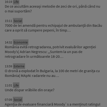
16:19
Life
De ce ascultăm aceeași melodie de zeci de ori, până când nu
o mai suportăm?
15:11
Social
7000 de lei amendă pentru echipajul de ambulanță din Bacău
care a oprit să cumpere pepeni, în timp…
14:32
Economie
România evită retrogradarea, potrivit evaluărilor agenției
Moody’s| Adrian Negrescu: ,,Suntem la un pas de
retrogradare în următoarele 18-20…
13:59
Externe
O dronă a explodat în Bulgaria, la 100 de metri de granița cu
România| MApN: radarele nu au…
11:01
Life
Unde dispar vrăbiile din orașe?
07:09
Social
Agenția de evaluare financiară Moody`s a menținut ratingul