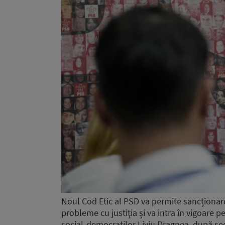
Noul Cod Etic al PSD va permite sancționar
probleme cu justiția și va intra în vigoare 
social-democraților Liviu Dragnea, după sed