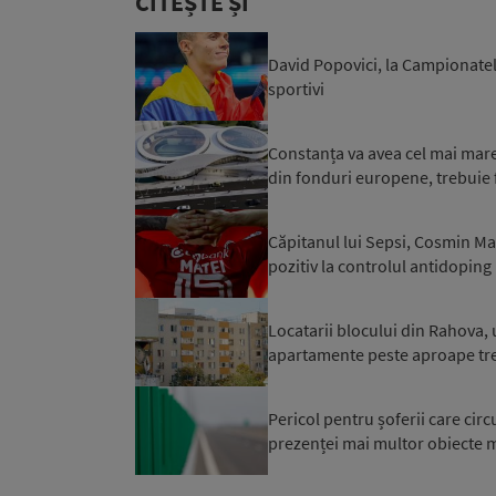
CITEȘTE ȘI
David Popovici, la Campionatel
sportivi
Constanța va avea cel mai mare 
din fonduri europene, trebuie f
Căpitanul lui Sepsi, Cosmin Mat
pozitiv la controlul antidoping
Locatarii blocului din Rahova, 
apartamente peste aproape trei 
Pericol pentru șoferii care cir
prezenței mai multor obiecte me