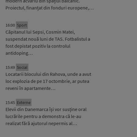
modern acvariu din spațiul balcanic.
Proiectul, finanțat din fonduri europene,…
16:00
Sport
Căpitanul lui Sepsi, Cosmin Matei,
suspendat nouă luni de TAS. Fotbalistul a
fost depistat pozitiv la controlul
antidoping…
15:49
Social
Locatarii blocului din Rahova, unde a avut
loc explozia de pe 17 octombrie, ar putea
reveni în apartamente…
15:45
Externe
Elevii din Danemarca își vor susține oral
lucrările pentru a demonstra că le-au
realizat fără ajutorul nepermis al…