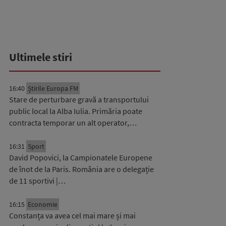
Ultimele stiri
16:40
Știrile Europa FM
Stare de perturbare gravă a transportului
public local la Alba Iulia. Primăria poate
contracta temporar un alt operator,…
16:31
Sport
David Popovici, la Campionatele Europene
de înot de la Paris. România are o delegație
de 11 sportivi |…
16:15
Economie
Constanța va avea cel mai mare și mai