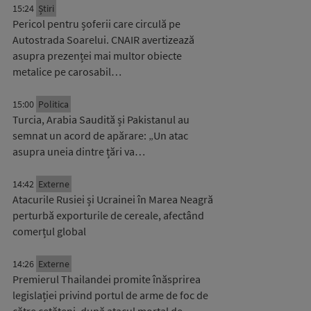
15:24
Știri
Pericol pentru șoferii care circulă pe
Autostrada Soarelui. CNAIR avertizează
asupra prezenței mai multor obiecte
metalice pe carosabil…
15:00
Politica
Turcia, Arabia Saudită și Pakistanul au
semnat un acord de apărare: „Un atac
asupra uneia dintre țări va…
14:42
Externe
Atacurile Rusiei și Ucrainei în Marea Neagră
perturbă exporturile de cereale, afectând
comerțul global
14:26
Externe
Premierul Thailandei promite înăsprirea
legislației privind portul de arme de foc de