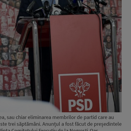
ea, sau chiar eliminarea membrilor de partid care au
peste trei săptămâni. Anunțul a fost făcut de președintele
inta Comitetului Executiv de la Negrești-Oaș.