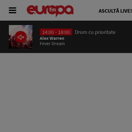
ASCULTĂ LIVE!
14:00 - 18:00
Drum cu prioritate
ACASĂ
Alex Warren
Fever Dream
ȘTIRI
RADIO
CONCURSURI
PODCAST
ASCULTĂ LIVE