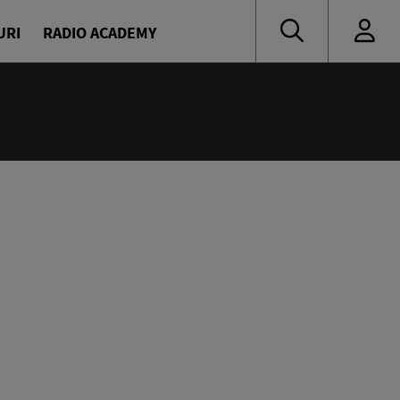
URI
RADIO ACADEMY
:00
oritate
naru și Diana Enache