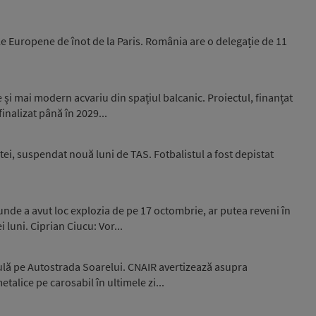
e Europene de înot de la Paris. România are o delegație de 11
și mai modern acvariu din spațiul balcanic. Proiectul, finanțat
inalizat până în 2029...
ei, suspendat nouă luni de TAS. Fotbalistul a fost depistat
unde a avut loc explozia de pe 17 octombrie, ar putea reveni în
luni. Ciprian Ciucu: Vor...
culă pe Autostrada Soarelui. CNAIR avertizează asupra
talice pe carosabil în ultimele zi...