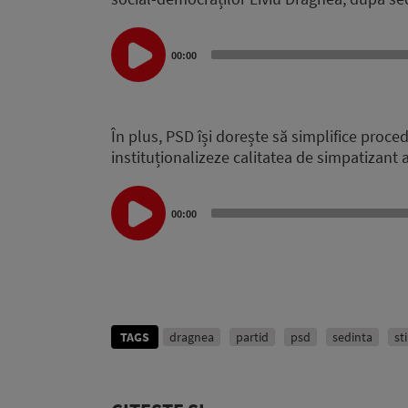
Audio
00:00
Player
În plus, PSD își dorește să simplifice proce
instituționalizeze calitatea de simpatizant a
Audio
Player
00:00
TAGS
dragnea
partid
psd
sedinta
st