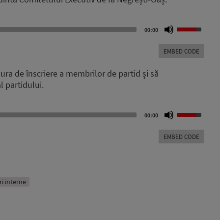
Use
00:00
Up/Down
Arrow
EMBED CODE
keys
to
dura de înscriere a membrilor de partid și să
increase
l partidului.
or
decrease
volume.
Use
00:00
Up/Down
Arrow
EMBED CODE
keys
to
increase
or
decrease
iri interne
volume.