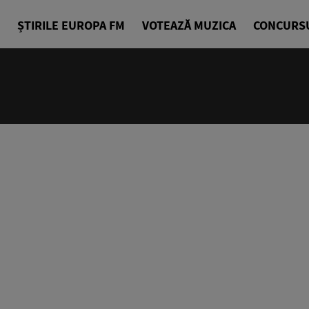
ȘTIRILE EUROPA FM
VOTEAZĂ MUZICA
CONCURS
14:00 - 18
Drum cu pri
Denis Ciuli