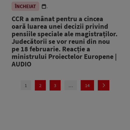
ÎNCHEIAT
.
CCR a amânat pentru a cincea
oară luarea unei decizii privind
pensiile speciale ale magistraților.
Judecătorii se vor reuni din nou
pe 18 februarie. Reacție a
ministrului Proiectelor Europene |
AUDIO
1
2
3
…
14