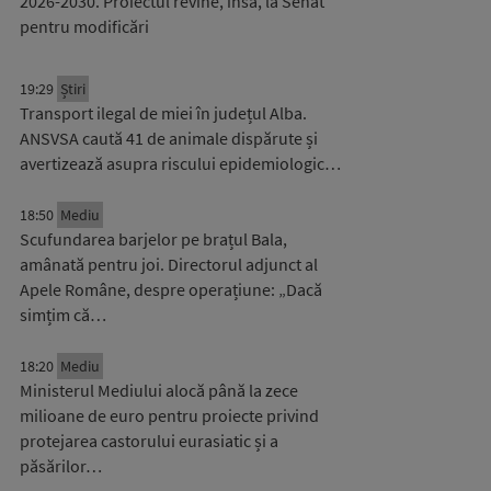
2026-2030. Proiectul revine, însă, la Senat
pentru modificări
19:29
Știri
Transport ilegal de miei în județul Alba.
ANSVSA caută 41 de animale dispărute și
avertizează asupra riscului epidemiologic…
18:50
Mediu
Scufundarea barjelor pe brațul Bala,
amânată pentru joi. Directorul adjunct al
Apele Române, despre operațiune: „Dacă
simțim că…
18:20
Mediu
Ministerul Mediului alocă până la zece
milioane de euro pentru proiecte privind
protejarea castorului eurasiatic și a
păsărilor…