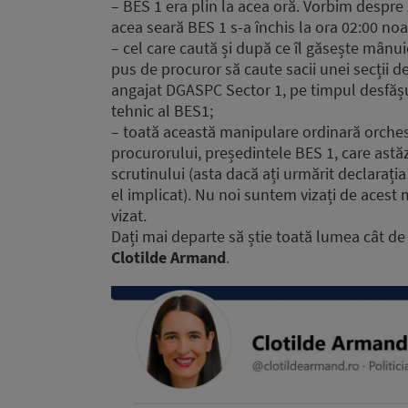
– BES 1 era plin la acea oră. Vorbim despre
acea seară BES 1 s-a închis la ora 02:00 no
– cel care caută și după ce îl găsește mânui
pus de procuror să caute sacii unei secții 
angajat DGASPC Sector 1, pe timpul desfășur
tehnic al BES1;
– toată această manipulare ordinară orches
procurorului, președintele BES 1, care astăz
scrutinului (asta dacă ați urmărit declarația
el implicat). Nu noi suntem vizați de acest
vizat.
Dați mai departe să știe toată lumea cât de m
Clotilde Armand
.