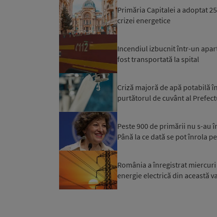
Primăria Capitalei a adoptat 
crizei energetice
Incendiul izbucnit într-un apar
fost transportată la spital
Criză majoră de apă potabilă în
purtătorul de cuvânt al Prefectu
Peste 900 de primării nu s-au 
Până la ce dată se pot înrola pe
România a înregistrat miercuri 
energie electrică din această var