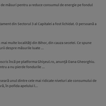
25 de măsuri pentru a reduce consumul de energie pe fondul
tament din Sectorul 3 al Capitalei a fost lichidat. O persoană a
 mai multe localități din Bihor, din cauza secetei. Ce spune
rii despre măsurile luate ...
înscris încă pe platforma Ghișeul.ro, anunță Oana Gheorghiu.
ntru a nu pierde fondurile ...
seară unul dintre cele mai ridicate niveluri ale consumului de
ă, în pofida apelului l...