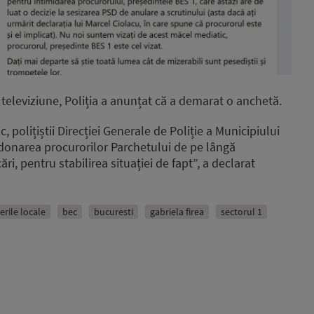
televiziune, Poliția a anunțat că a demarat o anchetă.
, polițiștii Direcției Generale de Poliție a Municipiului
rdonarea procurorilor Parchetului de pe lângă
ri, pentru stabilirea situației de fapt”, a declarat
erile locale
bec
bucuresti
gabriela firea
sectorul 1