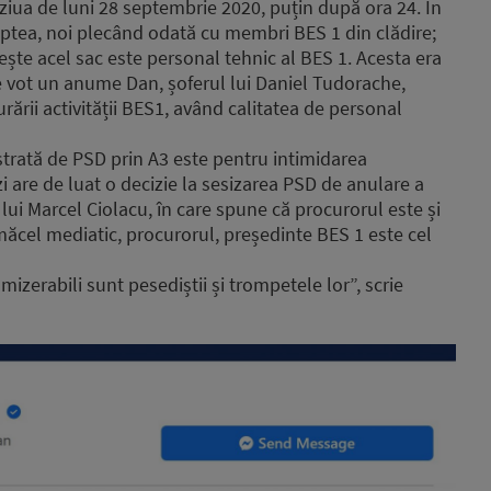
 ziua de luni 28 septembrie 2020, puțin după ora 24. În
aptea, noi plecând odată cu membri BES 1 din clădire;
ește acel sac este personal tehnic al BES 1. Acesta era
de vot un anume Dan, șoferul lui Daniel Tudorache,
ării activității BES1, având calitatea de personal
trată de PSD prin A3 este pentru intimidarea
i are de luat o decizie la sesizarea PSD de anulare a
 lui Marcel Ciolacu, în care spune că procurorul este și
 măcel mediatic, procurorul, președinte BES 1 este cel
izerabili sunt pesediștii și trompetele lor”, scrie