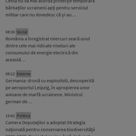
Cehia nu va mai acorda protecție temporară
bărbaților ucraineni apți pentru serviciul
militar care nu dovedesc că și-au…
08:39
Social
România a înregistrat miercuri seară unul
dintre cele mai ridicate niveluri ale
consumului de energie electrică din
această…
08:22
Externe
Germania: dronă cu explozibili, descoperită
pe aeroportul Leipzig, în apropierea unor
avioane de marfă ucrainene. Ministrul
german de…
19:42
Politica
Camera Deputaților a adoptat Strategia
națională pentru conservarea biodiversității