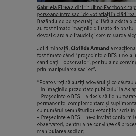
Gabriela Firea
a distribuit pe Facebook ca
persoane între sacii de vot aflați în clădirea
Bazându-se pe specualții și fără a exista o p
au fost filmate imaginile difuzate de postul
dovezi clare ale fraudei și cere reluarea aleg
Joi dimineață,
Clotilde Armand
a reacționa
fost fimate când ”președintele BES 1 ne-a in
candidați – observatori, pentru a ne convin
prin manipularea sacilor”.
”Poate vreți să auziți adevărul și ce căutau 
– în imaginile prezentate publicului la A3 
– Președintele BES 1 a decis să fie numărate
permanente, complementare și suplimenta
cu numărul semnăturilor votanților scris în
– Președintele BES 1 ne-a invitat conform le
observatori, pentru a ne convinge că proces
manipularea sacilor;