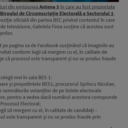
pturi din emisiunea
Antena 3
în care au fost prezentate
Biroului de Circumscripţie Electorală a Sectorului 1
.
oziție oficială din partea BEC privind contextul în care
 de televiziune, Gabriela Firea susține că acestea sunt
erilor.
t pe pagina sa de Facebook susținând că imaginile au
vitat conform legii să mergem cu el, în calitate de
ge că procesul este transparent și nu se produc fraude
colegii mei în sala BES 1:
apare și președintele BES1, procurorul Sprîncu Nicolae;
 semnăturile votanților de pe listele electorale
re, pentru a vedea dacă numărul acestora corespunde
 Procesul Electoral;
gii să mergem cu el, în calitate de candidați –
ul este transparent și nu se produc fraude prin