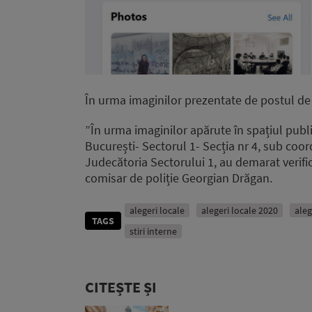
În urma imaginilor prezentate de postul de 
”În urma imaginilor apărute în spațiul public
București- Sectorul 1- Secția nr 4, sub coo
Judecătoria Sectorului 1, au demarat verifică
comisar de poliție Georgian Drăgan.
alegeri locale
alegeri locale 2020
aleg
TAGS
stiri interne
CITEȘTE ȘI