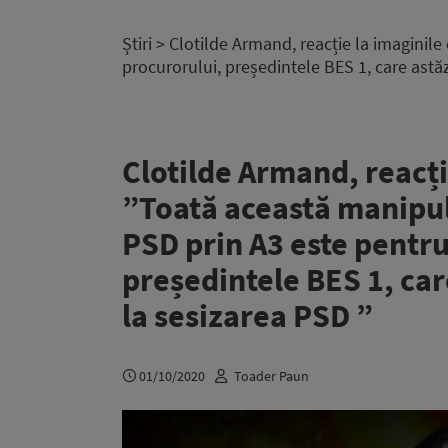
Știri
> Clotilde Armand, reacție la imaginile
procurorului, președintele BES 1, care astăz
Clotilde Armand, reacție
”Toată această manipul
PSD prin A3 este pentr
președintele BES 1, care
la sesizarea PSD ”
01/10/2020
Toader Paun