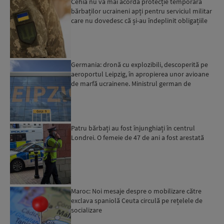
Cehia nu va mai acorda protecție temporară
bărbaților ucraineni apți pentru serviciul militar
care nu dovedesc că și-au îndeplinit obligațiile
militar...
Germania: dronă cu explozibili, descoperită pe
aeroportul Leipzig, în apropierea unor avioane
de marfă ucrainene. Ministrul german de
Interne: „Avem d...
Patru bărbați au fost înjunghiați în centrul
Londrei. O femeie de 47 de ani a fost arestată
Maroc: Noi mesaje despre o mobilizare către
exclava spaniolă Ceuta circulă pe rețelele de
socializare