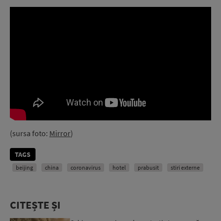
(sursa foto:
Mirror
)
TAGS
beijing
china
coronavirus
hotel
prabusit
stiri externe
CITEȘTE ȘI