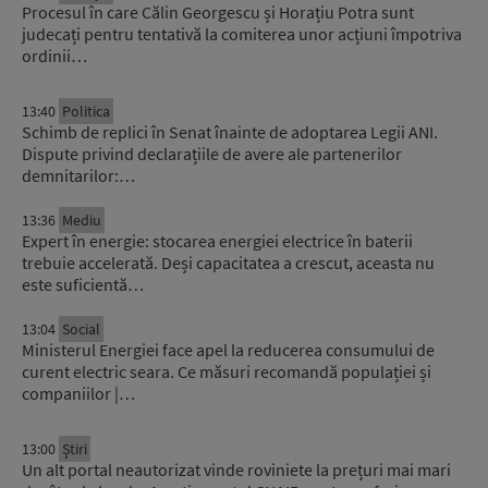
Procesul în care Călin Georgescu și Horațiu Potra sunt
judecați pentru tentativă la comiterea unor acțiuni împotriva
ordinii…
13:40
Politica
Schimb de replici în Senat înainte de adoptarea Legii ANI.
Dispute privind declarațiile de avere ale partenerilor
demnitarilor:…
13:36
Mediu
Expert în energie: stocarea energiei electrice în baterii
trebuie accelerată. Deși capacitatea a crescut, aceasta nu
este suficientă…
13:04
Social
Ministerul Energiei face apel la reducerea consumului de
curent electric seara. Ce măsuri recomandă populației și
companiilor |…
13:00
Știri
Un alt portal neautorizat vinde roviniete la prețuri mai mari