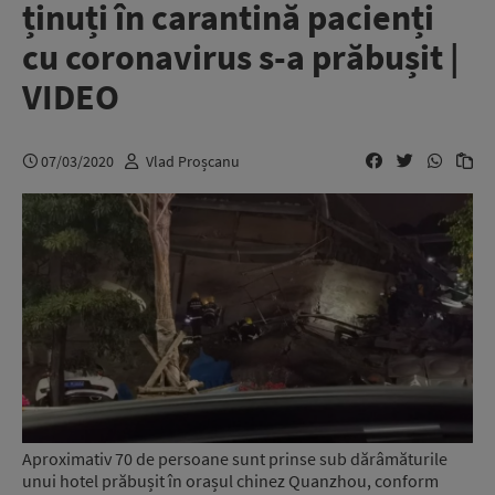
ținuți în carantină pacienți
cu coronavirus s-a prăbușit |
VIDEO
07/03/2020
Vlad Proșcanu
Aproximativ 70 de persoane sunt prinse sub dărâmăturile
unui hotel prăbușit în orașul chinez Quanzhou, conform