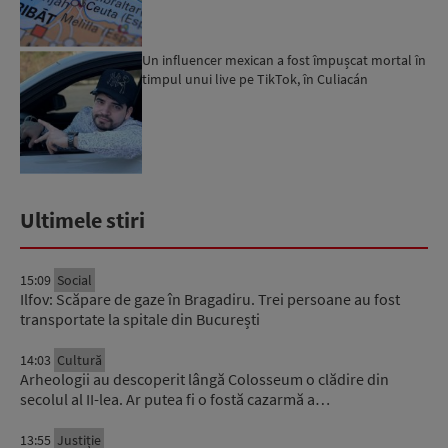
Un influencer mexican a fost împușcat mortal în
timpul unui live pe TikTok, în Culiacán
Ultimele stiri
15:09
Social
Ilfov: Scăpare de gaze în Bragadiru. Trei persoane au fost
transportate la spitale din București
14:03
Cultură
Arheologii au descoperit lângă Colosseum o clădire din
secolul al II-lea. Ar putea fi o fostă cazarmă a…
13:55
Justiție