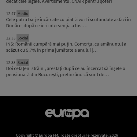
decât cele legale. Avertismentul CNAIR pentru șoferi
12:47
Mediu
Cele patru barje încărcate cu piatră vor fi scufundate astăzi în
Dunăre, după ce ieri intervenția a fost…
12:33
Social
INS: Românii cumpără mai puțin. Comerțul cu amănuntul a
scăzut cu 5,7% în prima jumătate a anului |…
12:33
Social
Doi cetățeni străini, arestați după ce au încercat să înșele o
pensionară din București, pretinzând că sunt de…
Copyright © Europa FM. Toate drepturile rezervate. 2026