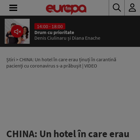
14:00 - 18:00
ACASĂ
Drum cu prioritate
Denis Ciulinaru și Diana Enache
ȘTIRI
RADIO
Știri
> CHINA: Un hotel în care erau ținuți în carantină
pacienți cu coronavirus s-a prăbușit | VIDEO
CONCURSURI
PODCAST
ASCULTĂ
LIVE
CHINA: Un hotel în care erau