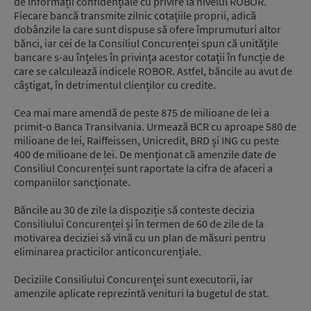
de informații confidențiale cu privire la nivelul ROBOR.
Fiecare bancă transmite zilnic cotațiile proprii, adică
dobânzile la care sunt dispuse să ofere împrumuturi altor
bănci, iar cei de la Consiliul Concurenței spun că unitățile
bancare s-au înțeles în privința acestor cotații în funcție de
care se calculează indicele ROBOR. Astfel, băncile au avut de
câștigat, în detrimentul clienților cu credite.
Cea mai mare amendă de peste 875 de milioane de lei a
primit-o Banca Transilvania. Urmează BCR cu aproape 580 de
milioane de lei, Raiffeissen, Unicredit, BRD și ING cu peste
400 de milioane de lei. De menționat că amenzile date de
Consiliul Concurenței sunt raportate la cifra de afaceri a
companiilor sancționate.
Băncile au 30 de zile la dispoziție să conteste decizia
Consiliului Concurenței și în termen de 60 de zile de la
motivarea deciziei să vină cu un plan de măsuri pentru
eliminarea practicilor anticoncurențiale.
Deciziile Consiliului Concurenţei sunt executorii, iar
amenzile aplicate reprezintă venituri la bugetul de stat.