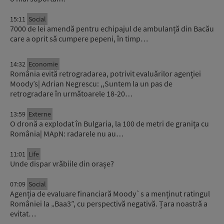
15:11
Social
7000 de lei amendă pentru echipajul de ambulanță din Bacău
care a oprit să cumpere pepeni, în timp…
14:32
Economie
România evită retrogradarea, potrivit evaluărilor agenției
Moody’s| Adrian Negrescu: ,,Suntem la un pas de
retrogradare în următoarele 18-20…
13:59
Externe
O dronă a explodat în Bulgaria, la 100 de metri de granița cu
România| MApN: radarele nu au…
11:01
Life
Unde dispar vrăbiile din orașe?
07:09
Social
Agenția de evaluare financiară Moody`s a menținut ratingul
României la „Baa3”, cu perspectivă negativă. Țara noastră a
evitat…