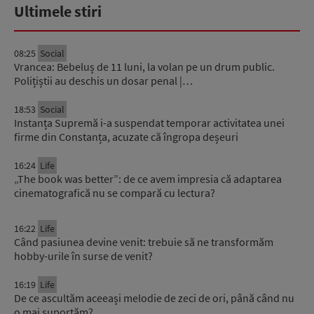
Ultimele stiri
08:25
Social
Vrancea: Bebeluș de 11 luni, la volan pe un drum public.
Polițiștii au deschis un dosar penal |…
18:53
Social
Instanța Supremă i-a suspendat temporar activitatea unei
firme din Constanța, acuzate că îngropa deșeuri
16:24
Life
„The book was better”: de ce avem impresia că adaptarea
cinematografică nu se compară cu lectura?
16:22
Life
Când pasiunea devine venit: trebuie să ne transformăm
hobby-urile în surse de venit?
16:19
Life
De ce ascultăm aceeași melodie de zeci de ori, până când nu
o mai suportăm?