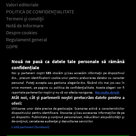
Valori editoriale
POLITICA DE CONFIDENŢIALITATE
Termeni şi condiţii
Notă de Informare
Despre cookies
Regulament general
GDPR
Contact
Nouă ne pasă ca datele tale personale să rămână
Descarcă gratuit aplicaţia Europa FM pentru smartphone:
confidențiale
Noi și partenerii noștri
585
stocăm și/sau accesăm informații pe dispozitivul
dvs., precum identificatorii cookie unici pentru prelucrarea datelor cu caracter
personal. Puteți accepta sau gestiona alegerile dvs. făcând clic mai jos sau în
orice moment, pe pagina cu politica de confidențialitate. Aceste alegeri vor fi
raportate partenerilor noștri și nu vă vor afecta navigarea.
Mai multe detalii
Atât noi, cât și partenerii noștri prelucrăm datele pentru a
oferi:
Utilizarea unor date precise de geolocație. Scanarea activă a caracteristicilor
dispozitivului pentru identificare. Stocarea și/sau accesarea informațiilor de pe
un dispozitiv. Publicitate și conținut personalizat, măsurători ale publicității și
de conținut, cercetarea audienței și dezvoltarea serviciilor.
Setări:
Listă parteneri (furnizori)
Ascultă Europa FM în aplicație
Dark