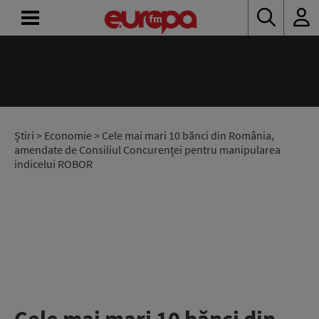
ACASĂ
ȘTIRI
RADIO
Știri
>
Economie
> Cele mai mari 10 bănci din România,
amendate de Consiliul Concurenței pentru manipularea
indicelui ROBOR
CONCURSURI
PODCAST
ASCULTĂ
LIVE