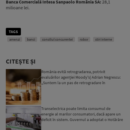
Banca Comercială Intesa Sanpaolo România SA:
28,1
milioane lei.
TAGS
amenzi
banci
consiliul concurentei
robor
stiri interne
CITEȘTE ȘI
România evită retrogradarea, potrivit
evaluărilor agenției Moody's| Adrian Negrescu:
,,Suntem la un pas de retrogradare în
următoarele 18-20 de luni, ...
Transelectrica poate limita consumul de
energie al marilor consumatori, dacă apare un
deficit în sistem. Guvernul a adoptat o Hotărâre
în acest sens...