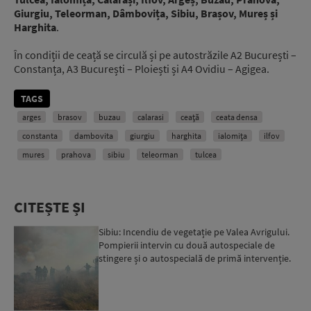
Giurgiu, Teleorman, Dâmbovița, Sibiu, Brașov, Mureș și
Harghita
.
În condiții de ceață se circulă și pe autostrăzile A2 București –
Constanța, A3 București – Ploiești și A4 Ovidiu – Agigea.
TAGS
arges
brasov
buzau
calarasi
ceaţă
ceata densa
constanta
dambovita
giurgiu
harghita
ialomița
ilfov
mures
prahova
sibiu
teleorman
tulcea
CITEȘTE ȘI
Sibiu: Incendiu de vegetație pe Valea Avrigului.
Pompierii intervin cu două autospeciale de
stingere și o autospecială de primă intervenție.