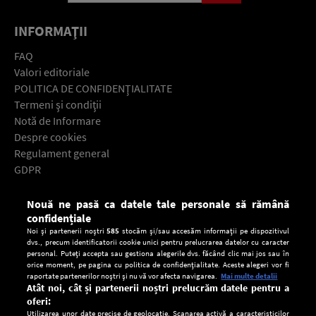
INFORMAŢII
FAQ
Valori editoriale
POLITICA DE CONFIDENŢIALITATE
Termeni şi condiţii
Notă de Informare
Despre cookies
Regulament general
GDPR
Contact
Nouă ne pasă ca datele tale personale să rămână
Descarcă gratuit aplicaţia Europa FM pentru smartphone:
confidențiale
Noi și partenerii noștri
585
stocăm și/sau accesăm informații pe dispozitivul
dvs., precum identificatorii cookie unici pentru prelucrarea datelor cu caracter
personal. Puteți accepta sau gestiona alegerile dvs. făcând clic mai jos sau în
orice moment, pe pagina cu politica de confidențialitate. Aceste alegeri vor fi
raportate partenerilor noștri și nu vă vor afecta navigarea.
Mai multe detalii
Atât noi, cât și partenerii noștri prelucrăm datele pentru a
oferi:
Utilizarea unor date precise de geolocație. Scanarea activă a caracteristicilor