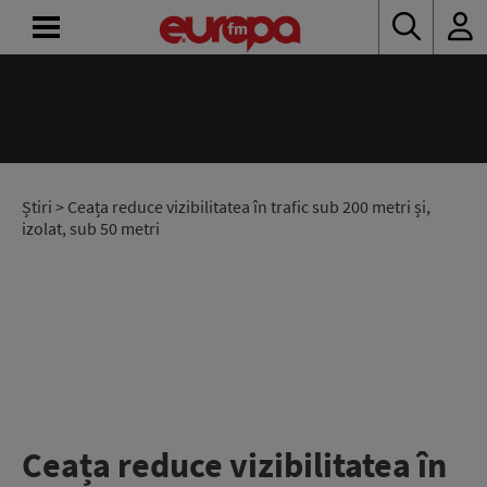
ACASĂ
ȘTIRI
RADIO
Știri
> Ceața reduce vizibilitatea în trafic sub 200 metri și,
izolat, sub 50 metri
CONCURSURI
PODCAST
ASCULTĂ
LIVE
Ceața reduce vizibilitatea în