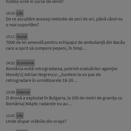
hobby-urile în surse de venit?
16:19
Life
De ce ascultăm aceeași melodie de zeci de ori, până când nu
o mai suportăm?
15:11
Social
7000 de lei amendă pentru echipajul de ambulanță din Bacău
care a oprit să cumpere pepeni, în timp…
14:32
Economie
România evită retrogradarea, potrivit evaluărilor agenției
Moody’s| Adrian Negrescu: ,,Suntem la un pas de
retrogradare în următoarele 18-20…
13:59
Externe
O dronă a explodat în Bulgaria, la 100 de metri de granița cu
România| MApN: radarele nu au…
11:01
Life
Unde dispar vrăbiile din orașe?