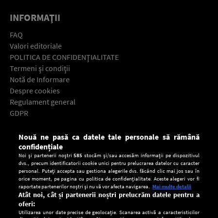
INFORMAŢII
FAQ
Valori editoriale
POLITICA DE CONFIDENŢIALITATE
Termeni şi condiţii
Notă de Informare
Despre cookies
Regulament general
GDPR
Contact
Nouă ne pasă ca datele tale personale să rămână
Descarcă gratuit aplicaţia Europa FM pentru smartphone:
confidențiale
Noi și partenerii noștri
585
stocăm și/sau accesăm informații pe dispozitivul
dvs., precum identificatorii cookie unici pentru prelucrarea datelor cu caracter
personal. Puteți accepta sau gestiona alegerile dvs. făcând clic mai jos sau în
orice moment, pe pagina cu politica de confidențialitate. Aceste alegeri vor fi
raportate partenerilor noștri și nu vă vor afecta navigarea.
Mai multe detalii
Atât noi, cât și partenerii noștri prelucrăm datele pentru a
oferi:
Utilizarea unor date precise de geolocație. Scanarea activă a caracteristicilor