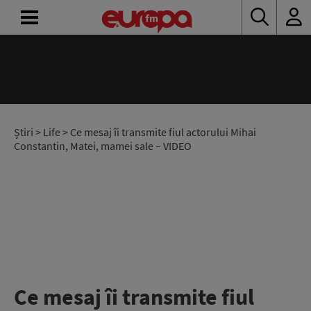
ACASĂ
ȘTIRI
RADIO
Știri
>
Life
> Ce mesaj îi transmite fiul actorului Mihai
Constantin, Matei, mamei sale – VIDEO
CONCURSURI
PODCAST
ASCULTĂ
LIVE
Ce mesaj îi transmite fiul