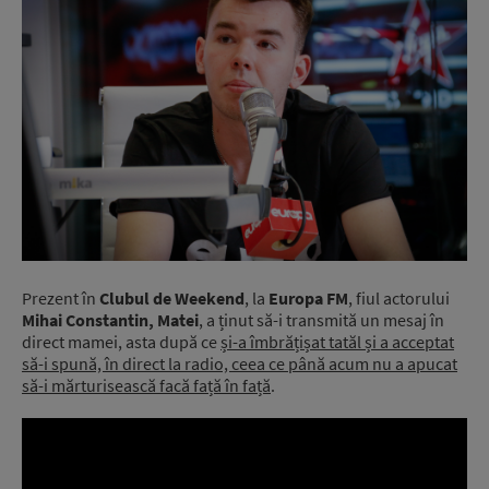
Prezent în
Clubul de Weekend
, la
Europa FM
, fiul actorului
Mihai Constantin, Matei
, a ținut să-i transmită un mesaj în
direct mamei, asta după ce
și-a îmbrățișat tatăl și a acceptat
să-i spună, în direct la radio, ceea ce până acum nu a apucat
să-i mărturisească facă față în față
.