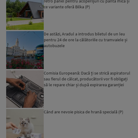
retro panel pentru acoperișuri cu pantă mică și
ce variante oferă Bilka (P)
De astăzi, Aradul a introdus biletul de un leu
pentru 24 de ore la călătoriile cu tramvaiele și
autobuzele
Comisia Europeană: Dacă ți se strică aspiratorul
sau fierul de călcat, producătorii vor fi obligați
să le repare chiar și după expirarea garanției
leg...
Când are nevoie pisica de hrană specială (P)