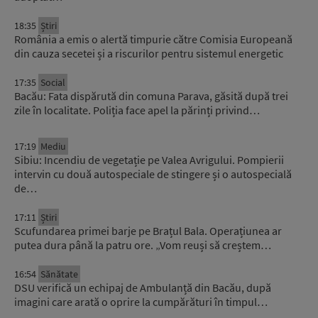
18:35
Știri
România a emis o alertă timpurie către Comisia Europeană
din cauza secetei și a riscurilor pentru sistemul energetic
17:35
Social
Bacău: Fata dispărută din comuna Parava, găsită după trei
zile în localitate. Poliția face apel la părinți privind…
17:19
Mediu
Sibiu: Incendiu de vegetație pe Valea Avrigului. Pompierii
intervin cu două autospeciale de stingere și o autospecială
de…
17:11
Știri
Scufundarea primei barje pe Brațul Bala. Operațiunea ar
putea dura până la patru ore. „Vom reuși să creștem…
16:54
Sănătate
DSU verifică un echipaj de Ambulanță din Bacău, după
imagini care arată o oprire la cumpărături în timpul…