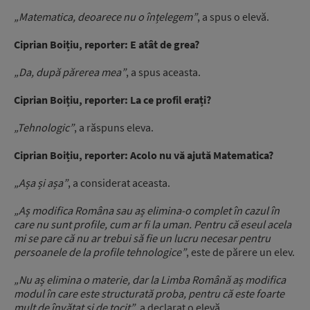
„Matematica, deoarece nu o înțelegem”
, a spus o elevă.
Ciprian Boițiu, reporter: E atât de grea?
„Da, după părerea mea”
, a spus aceasta.
Ciprian Boițiu, reporter: La ce profil erați?
„Tehnologic”
, a răspuns eleva.
Ciprian Boițiu, reporter: Acolo nu vă ajută Matematica?
„Așa și așa”
, a considerat aceasta.
„Aș modifica Româna sau aș elimina-o complet în cazul în
care nu sunt profile, cum ar fi la uman. Pentru că eseul acela
mi se pare că nu ar trebui să fie un lucru necesar pentru
persoanele de la profile tehnologice”
, este de părere un elev.
„Nu aș elimina o materie, dar la Limba Română aș modifica
modul în care este structurată proba, pentru că este foarte
mult de învățat și de tocit”
, a declarat o elevă.