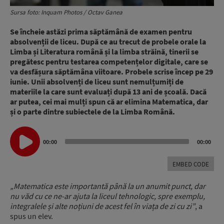
Sursa foto: Inquam Photos / Octav Ganea
Se încheie astăzi prima săptămână de examen pentru
absolvenții de liceu. După ce au trecut de probele orale la
Limba și Literatura română și la limba străină, tinerii se
pregătesc pentru testarea competențelor digitale, care se
va desfășura săptămâna viitoare. Probele scrise încep pe 29
iunie. Unii absolvenți de liceu sunt nemulțumiți de
materiile la care sunt evaluați după 13 ani de școală. Dacă
ar putea, cei mai mulți spun că ar elimina Matematica, dar
și o parte dintre subiectele de la Limba Română.
Audio
00:00
00:00
Player
EMBED CODE
„Matematica este importantă până la un anumit punct, dar
nu văd cu ce ne-ar ajuta la liceul tehnologic, spre exemplu,
integralele și alte noțiuni de acest fel în viața de zi cu zi”
, a
spus un elev.