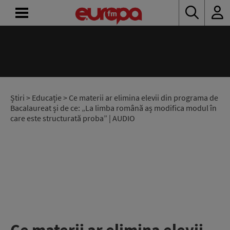
ACASĂ
ȘTIRI
RADIO
Știri
>
Educație
> Ce materii ar elimina elevii din programa de
Bacalaureat și de ce: „La limba română aș modifica modul în
care este structurată proba” | AUDIO
CONCURSURI
PODCAST
ASCULTĂ
LIVE