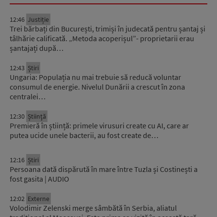
12:46
Justiție
Trei bărbați din București, trimiși în judecată pentru șantaj și
tâlhărie calificată. „Metoda acoperișul”- proprietarii erau
șantajați după…
12:43
Știri
Ungaria: Populația nu mai trebuie să reducă voluntar
consumul de energie. Nivelul Dunării a crescut în zona
centralei…
12:30
Știinţă
Premieră în știință: primele virusuri create cu AI, care ar
putea ucide unele bacterii, au fost create de…
12:16
Știri
Persoana dată dispărută în mare între Tuzla și Costinești a
fost gasita | AUDIO
12:02
Externe
Volodimir Zelenski merge sâmbătă în Serbia, aliatul