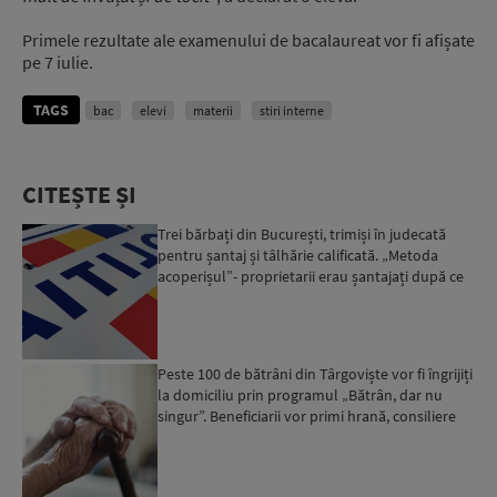
Primele rezultate ale examenului de bacalaureat vor fi afișate
pe 7 iulie.
TAGS
bac
elevi
materii
stiri interne
CITEȘTE ȘI
Trei bărbați din București, trimiși în judecată
pentru șantaj și tâlhărie calificată. „Metoda
acoperișul”- proprietarii erau șantajați după ce
locuinț...
Peste 100 de bătrâni din Târgoviște vor fi îngrijiți
la domiciliu prin programul „Bătrân, dar nu
singur”. Beneficiarii vor primi hrană, consiliere
psi...