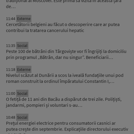
tradițional al Moscovei. Este prima sa vizită în această țară
de…
11:44
Externe
Cercetătorii belgieni au făcut o descoperire care ar putea
contribui la tratarea cancerului hepatic
11:35
Social
Peste 100 de bătrâni din Târgoviște vor fi îngrijiți la domiciliu
prin programul „Bătrân, dar nu singur”. Beneficiarii…
11:18
Externe
Nivelul scăzut al Dunării a scos la iveală fundațiile unui pod
roman construit la ordinul împăratului Constantin I,…
11:00
Social
O fetiță de 11 ani din Bacău a dispărut de trei zile. Polițiști,
jandarmi, pompieri și voluntari s-au…
10:48
Social
Prețul energiei electrice pentru consumatorii casnici ar
putea crește din septembrie. Explicațiile directorului executiv