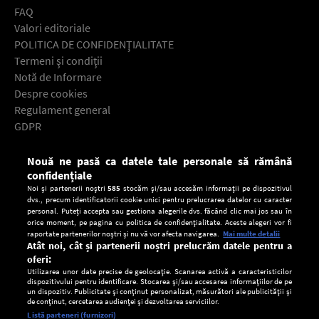
FAQ
Valori editoriale
POLITICA DE CONFIDENŢIALITATE
Termeni şi condiţii
Notă de Informare
Despre cookies
Regulament general
GDPR
Contact
Nouă ne pasă ca datele tale personale să rămână
Descarcă gratuit aplicaţia Europa FM pentru smartphone:
confidențiale
Noi și partenerii noștri
585
stocăm și/sau accesăm informații pe dispozitivul
dvs., precum identificatorii cookie unici pentru prelucrarea datelor cu caracter
personal. Puteți accepta sau gestiona alegerile dvs. făcând clic mai jos sau în
orice moment, pe pagina cu politica de confidențialitate. Aceste alegeri vor fi
raportate partenerilor noștri și nu vă vor afecta navigarea.
Mai multe detalii
Atât noi, cât și partenerii noștri prelucrăm datele pentru a
oferi:
Utilizarea unor date precise de geolocație. Scanarea activă a caracteristicilor
dispozitivului pentru identificare. Stocarea și/sau accesarea informațiilor de pe
un dispozitiv. Publicitate și conținut personalizat, măsurători ale publicității și
de conținut, cercetarea audienței și dezvoltarea serviciilor.
Setări:
Listă parteneri (furnizori)