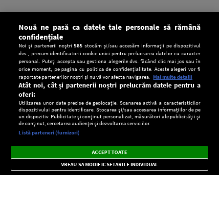
Nouă ne pasă ca datele tale personale să rămână
confidențiale
Noi și partenerii noștri
585
stocăm și/sau accesăm informații pe dispozitivul
dvs., precum identificatorii cookie unici pentru prelucrarea datelor cu caracter
personal. Puteți accepta sau gestiona alegerile dvs. făcând clic mai jos sau în
orice moment, pe pagina cu politica de confidențialitate. Aceste alegeri vor fi
raportate partenerilor noștri și nu vă vor afecta navigarea.
Mai multe detalii
Atât noi, cât și partenerii noștri prelucrăm datele pentru a
oferi:
Utilizarea unor date precise de geolocație. Scanarea activă a caracteristicilor
dispozitivului pentru identificare. Stocarea și/sau accesarea informațiilor de pe
un dispozitiv. Publicitate și conținut personalizat, măsurători ale publicității și
de conținut, cercetarea audienței și dezvoltarea serviciilor.
Setări:
Listă parteneri (furnizori)
Ascultă Europa FM în aplicație
Dark
×
Instalează
Radio live, podcasturi, știri și alerte
ACCEPT TOATE
Mode
importante.
VREAU SA MODIFIC SETARILE INDIVIDUAL
CONFIDENŢIALITATE