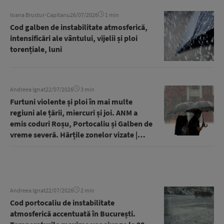
Ioana Brustur-Capitanu
26/07/2026
1 min
Cod galben de instabilitate atmosferică,
intensificări ale vântului, vijelii și ploi
torențiale, luni
Andreea Ignat
22/07/2026
3 min
Furtuni violente și ploi în mai multe
regiuni ale țării, miercuri și joi. ANM a
emis coduri Roșu, Portocaliu și Galben de
vreme severă. Hărțile zonelor vizate |
GALERIE FOTO
Andreea Ignat
22/07/2026
2 min
Cod portocaliu de instabilitate
atmosferică accentuată în București.