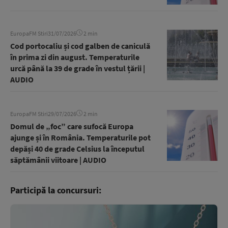
EuropaFM Stiri
31/07/2026
2 min
Cod portocaliu și cod galben de caniculă
în prima zi din august. Temperaturile
urcă până la 39 de grade în vestul țării |
AUDIO
EuropaFM Stiri
29/07/2026
2 min
Domul de „foc” care sufocă Europa
ajunge și în România. Temperaturile pot
depăși 40 de grade Celsius la începutul
săptămânii viitoare | AUDIO
Participă la concursuri: