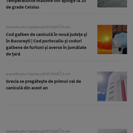
Temperaturile maxime vor ajunge la 20
de grade Celsius
Ioana Brustur-Capitanu
20/07/2026
3 min
Cod galben de caniculă în nouă judeţe şi
în Bucureşti | Cod portocaliu şi coduri
galbene de furtuni şi averse în jumătate
de ţară
Ioana Brustur-Capitanu
20/07/2026
2 min
Grecia se pregăteşte de primul val de
caniculă din acest an
Ioana Brustur-Capitanu
20/07/2026
2 min