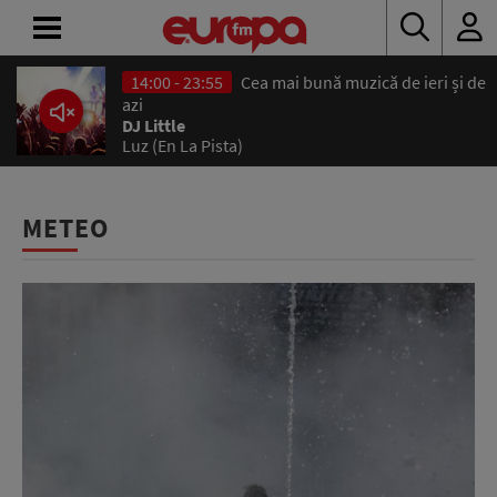
14:00 - 23:55
Cea mai bună muzică de ieri și de
ACASĂ
azi
DJ Little
Luz (En La Pista)
ȘTIRI
RADIO
METEO
CONCURSURI
PODCAST
ASCULTĂ
LIVE