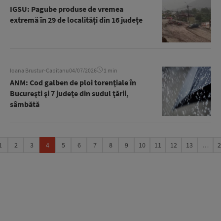
IGSU: Pagube produse de vremea
extremă în 29 de localităţi din 16 judeţe
Ioana Brustur-Capitanu
04/07/2026
1 min
ANM: Cod galben de ploi torenţiale în
Bucureşti şi 7 judeţe din sudul ţării,
sâmbătă
1
2
3
4
5
6
7
8
9
10
11
12
13
…
2