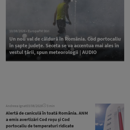
10/08/2026 • EuropaFM Stiri
Un nou val de căldură în România. Cod portocaliu
în șapte județe. Seceta se va accentua mai ales în
vestul țării, spun meteorologii | AUDIO
Andreea Ignat
03/08/2026
3 min
Alertă de caniculă în toată România. ANM
a emis avertizări Cod roșu şi Cod
portocaliu de temperaturi ridicate