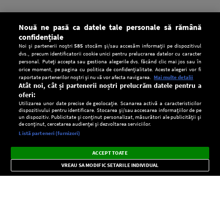
Nouă ne pasă ca datele tale personale să rămână
confidențiale
Noi și partenerii noștri
585
stocăm și/sau accesăm informații pe dispozitivul
dvs., precum identificatorii cookie unici pentru prelucrarea datelor cu caracter
personal. Puteți accepta sau gestiona alegerile dvs. făcând clic mai jos sau în
orice moment, pe pagina cu politica de confidențialitate. Aceste alegeri vor fi
raportate partenerilor noștri și nu vă vor afecta navigarea.
Mai multe detalii
Atât noi, cât și partenerii noștri prelucrăm datele pentru a
oferi:
Utilizarea unor date precise de geolocație. Scanarea activă a caracteristicilor
dispozitivului pentru identificare. Stocarea și/sau accesarea informațiilor de pe
un dispozitiv. Publicitate și conținut personalizat, măsurători ale publicității și
de conținut, cercetarea audienței și dezvoltarea serviciilor.
Setări:
Listă parteneri (furnizori)
Ascultă Europa FM în aplicație
Dark
×
Instalează
Radio live, podcasturi, știri și alerte
ACCEPT TOATE
Mode
importante.
VREAU SA MODIFIC SETARILE INDIVIDUAL
CONFIDENŢIALITATE