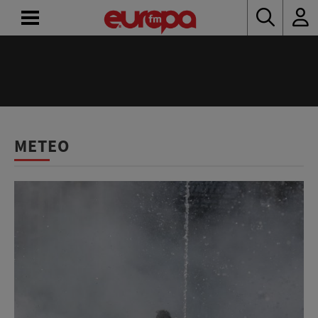
ACASĂ
ȘTIRI
RADIO
METEO
CONCURSURI
PODCAST
ASCULTĂ
LIVE