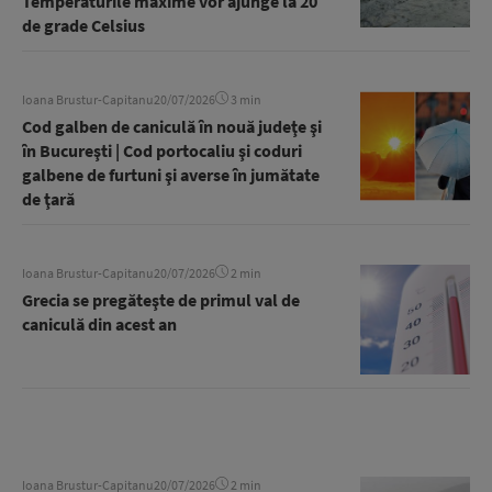
Temperaturile maxime vor ajunge la 20
de grade Celsius
Ioana Brustur-Capitanu
20/07/2026
3 min
Cod galben de caniculă în nouă judeţe şi
în Bucureşti | Cod portocaliu şi coduri
galbene de furtuni şi averse în jumătate
de ţară
Ioana Brustur-Capitanu
20/07/2026
2 min
Grecia se pregăteşte de primul val de
caniculă din acest an
Ioana Brustur-Capitanu
20/07/2026
2 min