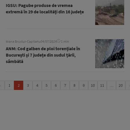
IGSU: Pagube produse de vremea
extremă în 29 de localităţi din 16 judeţe
Ioana Brustur-Capitanu
04/07/2026
1 min
ANM: Cod galben de ploi torenţiale în
Bucureşti şi 7 judeţe din sudul ţării,
sâmbătă
‹
1
2
3
4
5
6
7
8
9
10
11
…
20