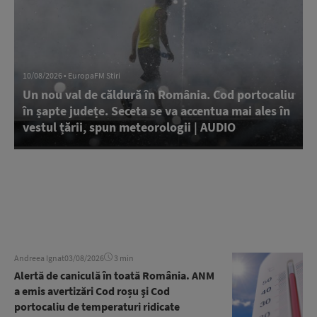
10/08/2026 • EuropaFM Stiri
Un nou val de căldură în România. Cod portocaliu
în șapte județe. Seceta se va accentua mai ales în
vestul țării, spun meteorologii | AUDIO
Andreea Ignat
03/08/2026
3 min
Alertă de caniculă în toată România. ANM
a emis avertizări Cod roșu şi Cod
portocaliu de temperaturi ridicate