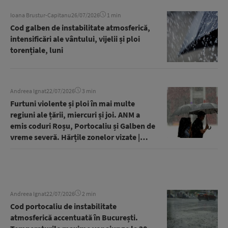
Ioana Brustur-Capitanu
26/07/2026
1 min
Cod galben de instabilitate atmosferică,
intensificări ale vântului, vijelii și ploi
torențiale, luni
Andreea Ignat
22/07/2026
3 min
Furtuni violente și ploi în mai multe
regiuni ale țării, miercuri și joi. ANM a
emis coduri Roșu, Portocaliu și Galben de
vreme severă. Hărțile zonelor vizate |
GALERIE FOTO
Andreea Ignat
22/07/2026
2 min
Cod portocaliu de instabilitate
atmosferică accentuată în București.