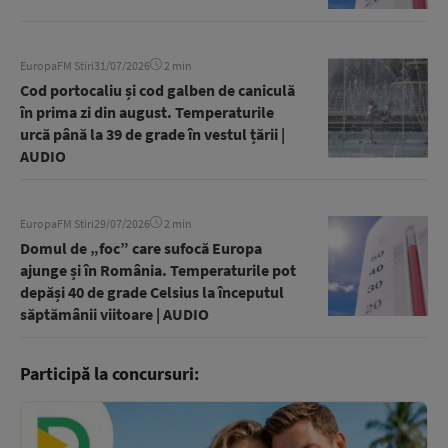
EuropaFM Stiri
31/07/2026
2 min
Cod portocaliu și cod galben de caniculă
în prima zi din august. Temperaturile
urcă până la 39 de grade în vestul țării |
AUDIO
EuropaFM Stiri
29/07/2026
2 min
Domul de „foc” care sufocă Europa
ajunge și în România. Temperaturile pot
depăși 40 de grade Celsius la începutul
săptămânii viitoare | AUDIO
Participă la concursuri: