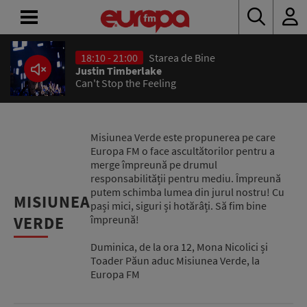
18:10 - 21:00
Starea de Bine
ACASĂ
Justin Timberlake
Can't Stop the Feeling
ȘTIRI
RADIO
Misiunea Verde este propunerea pe care
Europa FM o face ascultătorilor pentru a
CONCURSURI
merge împreună pe drumul
responsabilității pentru mediu. Împreună
putem schimba lumea din jurul nostru! Cu
PODCAST
MISIUNEA
pași mici, siguri și hotărâți. Să fim bine
VERDE
împreună!
ASCULTĂ
LIVE
Duminica, de la ora 12, Mona Nicolici și
Toader Păun aduc Misiunea Verde, la
Europa FM