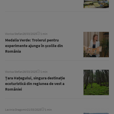
Viorica Stefan
28/03/2025
1 min
Medalia Verde: Trolerul pentru
experimente ajunge în școlile din
România
Viorica Stefan
28/03/2025
1 min
Țara Hațegului, singura destinație
ecoturistică din regiunea de vest a
României
Lavinia Dragomir
21/03/2025
1 min