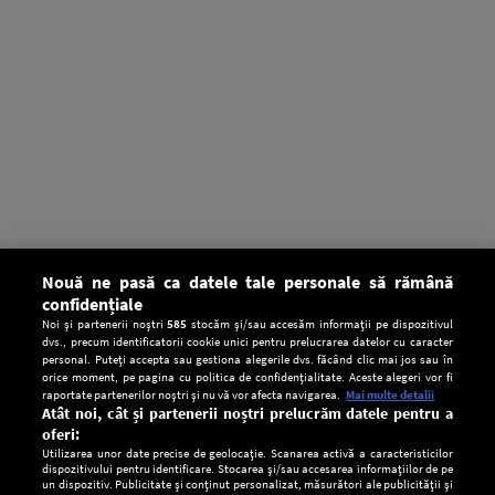
Nouă ne pasă ca datele tale personale să rămână
confidențiale
Noi și partenerii noștri
585
stocăm și/sau accesăm informații pe dispozitivul
dvs., precum identificatorii cookie unici pentru prelucrarea datelor cu caracter
personal. Puteți accepta sau gestiona alegerile dvs. făcând clic mai jos sau în
orice moment, pe pagina cu politica de confidențialitate. Aceste alegeri vor fi
raportate partenerilor noștri și nu vă vor afecta navigarea.
Mai multe detalii
Atât noi, cât și partenerii noștri prelucrăm datele pentru a
oferi:
Utilizarea unor date precise de geolocație. Scanarea activă a caracteristicilor
dispozitivului pentru identificare. Stocarea și/sau accesarea informațiilor de pe
un dispozitiv. Publicitate și conținut personalizat, măsurători ale publicității și