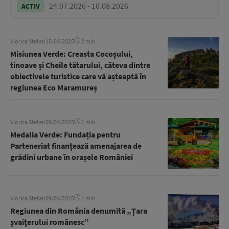
24.07.2026 - 10.08.2026
ACTIV
Viorica Stefan
15/04/2025
2 min
Misiunea Verde: Creasta Cocoșului,
tinoave și Cheile tătarului, câteva dintre
obiectivele turistice care vă așteaptă în
regiunea Eco Maramureș
Viorica Stefan
09/04/2025
1 min
Medalia Verde: Fundația pentru
Parteneriat finanțează amenajarea de
grădini urbane în orașele României
Viorica Stefan
09/04/2025
1 min
Regiunea din România denumită „Țara
şvaiţerului românesc”