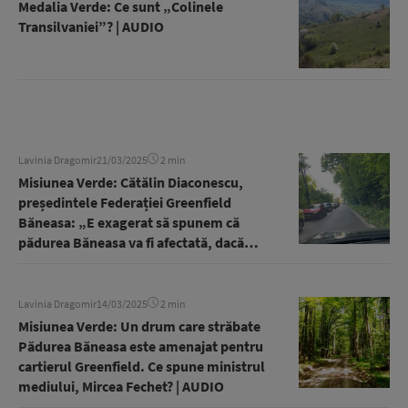
Medalia Verde: Ce sunt „Colinele
Transilvaniei”? | AUDIO
Lavinia Dragomir
21/03/2025
2 min
Misiunea Verde: Cătălin Diaconescu,
președintele Federației Greenfield
Băneasa: „E exagerat să spunem că
pădurea Băneasa va fi afectată, dacă
drumul forestier se va deschide traficului
| AUDIO
Lavinia Dragomir
14/03/2025
2 min
Misiunea Verde: Un drum care străbate
Pădurea Băneasa este amenajat pentru
cartierul Greenfield. Ce spune ministrul
mediului, Mircea Fechet? | AUDIO