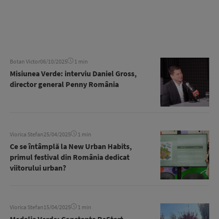
Botan Victor
06/10/2025
1 min
Misiunea Verde: interviu Daniel Gross,
director general Penny România
Viorica Stefan
25/04/2025
1 min
Ce se întâmplă la New Urban Habits,
primul festival din România dedicat
viitorului urban?
Viorica Stefan
15/04/2025
1 min