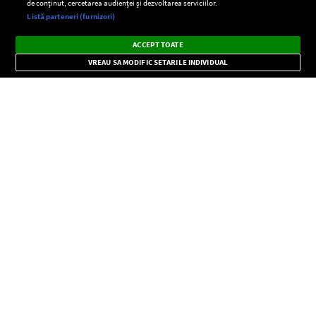
de conținut, cercetarea audienței și dezvoltarea serviciilor.
Setări:
Listă parteneri (furnizori)
Ascultă Europa FM în aplicație
Dark
×
Instalează
Radio live, podcasturi, știri și alerte
ACCEPT TOATE
Mode
importante.
VREAU SA MODIFIC SETARILE INDIVIDUAL
CONFIDENŢIALITATE
Copyright © Europa FM. Toate drepturile rezervate. 2026
SOCIAL