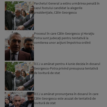
Parchetul General a extins urmărirea penală în
cazul fostului candidat la alegerile
prezidențiale, Călin Georgescu
Procesul în care Călin Georgescu și Horațiu
Potra sunt judecați pentru tentativă la
comiterea unor acțiuni împotriva ordinii
constituționale poate înc...
ÎCCJ a amânat pentru 4 iunie decizia în dosarul
Georgescu-Potra privind presupusa tentativă
de lovitură de stat
ÎCCJ a amânat pronunțarea în dosarul în care
Călin Georgescu este acuzat de tentativă de
lovitură de stat