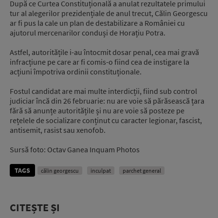
După ce Curtea Constituțională a anulat rezultatele primului
tur al alegerilor prezidențiale de anul trecut, Călin Georgescu
ar fi pus la cale un plan de destabilizare a României cu
ajutorul mercenarilor conduși de Horațiu Potra.
Astfel, autoritățile i-au întocmit dosar penal, cea mai gravă
infracțiune pe care ar fi comis-o fiind cea de instigare la
acțiuni împotriva ordinii constituționale.
Fostul candidat are mai multe interdicții, fiind sub control
judiciar încă din 26 februarie: nu are voie să părăsească țara
fără să anunțe autoritățile și nu are voie să posteze pe
rețelele de socializare conținut cu caracter legionar, fascist,
antisemit, rasist sau xenofob.
Sursă foto: Octav Ganea Inquam Photos
TAGS
călin georgescu
inculpat
parchet general
CITEȘTE ȘI