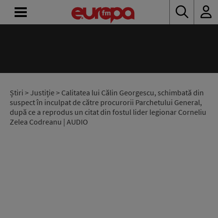
ACASĂ
ȘTIRI
RADIO
Știri
>
Justiție
> Calitatea lui Călin Georgescu, schimbată din
suspect în inculpat de către procurorii Parchetului General,
după ce a reprodus un citat din fostul lider legionar Corneliu
CONCURSURI
Zelea Codreanu | AUDIO
PODCAST
ASCULTĂ
LIVE