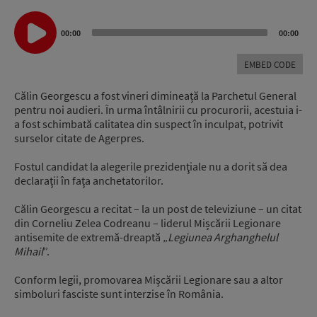
Audio
Player
00:00
00:00
EMBED CODE
Călin Georgescu a fost vineri dimineață la Parchetul General
pentru noi audieri. În urma întâlnirii cu procurorii, acestuia i-
a fost schimbată calitatea din suspect în inculpat, potrivit
surselor citate de Agerpres.
Fostul candidat la alegerile prezidenţiale nu a dorit să dea
declaraţii în faţa anchetatorilor.
Călin Georgescu a recitat – la un post de televiziune – un citat
din Corneliu Zelea Codreanu – liderul Mișcării Legionare
antisemite de extremă-dreaptă „
Legiunea Arghanghelul
Mihail
”.
Conform legii, promovarea Mișcării Legionare sau a altor
simboluri fasciste sunt interzise în România.