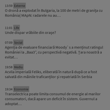
13:59
Externe
O dronă a explodat în Bulgaria, la 100 de metri de granița cu
România| MApN: radarele nu au…
11:01
Life
Unde dispar vrăbiile din orașe?
07:09
Social
Agenția de evaluare financiară Moody`s a menținut ratingul
României la „Baa3”, cu perspectivă negativă. Țara noastră a
evitat…
19:58
Mediu
Acvila imperială Feliks, eliberată în natură după ce a fost
salvată din mâinile traficanților și repatriată în Serbia
19:34
Economie
Transelectrica poate limita consumul de energie al marilor
consumatori, dacă apare un deficit în sistem. Guvernul a
adoptat…