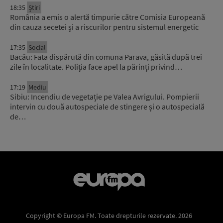
18:35
Știri
România a emis o alertă timpurie către Comisia Europeană
din cauza secetei și a riscurilor pentru sistemul energetic
17:35
Social
Bacău: Fata dispărută din comuna Parava, găsită după trei
zile în localitate. Poliția face apel la părinți privind…
17:19
Mediu
Sibiu: Incendiu de vegetație pe Valea Avrigului. Pompierii
intervin cu două autospeciale de stingere și o autospecială
de…
Copyright © Europa FM. Toate drepturile rezervate. 2026