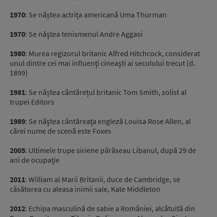
1970
: Se năștea actrița americană Uma Thurman
1970
: Se năştea tenismenul Andre Aggasi
1980
: Murea regizorul britanic Alfred Hitchcock, considerat
unul dintre cei mai influenţi cineaşti ai secolului trecut (d.
1899
)
1981
: Se năștea cântărețul britanic Tom Smith, solist al
trupei Editors
1989
: Se năştea
cântăreaţa engleză Louisa Rose Allen, al
cărei nume de scenă este Foxes
2005
: Ultimele trupe siriene părăseau Libanul, după 29 de
ani de ocupaţie
2011
: William al Marii Britanii, duce de Cambridge, se
căsătorea cu aleasa inimii sale, Kate Middleton
2012
: Echipa masculină de sabie a României, alcătuită din