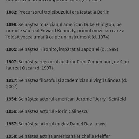
1882
: Precursorul troleibuzului era testat la Berlin
1899
: Se năştea muzicianul american Duke Ellington, pe
numele său real Edward Kennedy, primul muzician care a
folosit vocea umană ca pe un instrument (d.
1974
)
1901
: Se năştea Hirohito, împărat al Japoniei (d. 1989)
1907
: Se năştea regizorul austriac Fred Zinnemann, de 4 ori
laureat Oscar (d. 1997)
1927
: Se năştea filosoful şi academicianul Virgil Cândea (d.
2007)
1954
: Se năștea actorul american Jerome “Jerry” Seinfeld
1956
: Se năștea actorul Florin Călinescu
1957
: Se năştea actorul englez Daniel Day-Lewis
1958
: Se năștea actriţa americană Michelle Pfeiffer