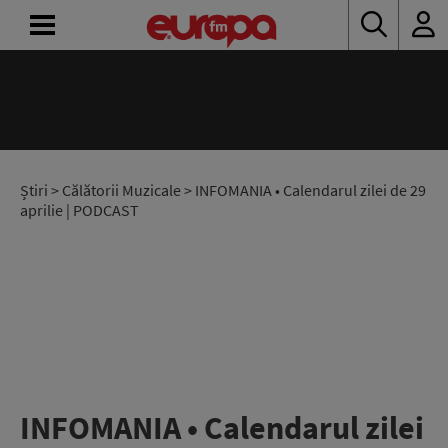
ACASĂ
ȘTIRI
RADIO
Știri
>
Călătorii Muzicale
> INFOMANIA • Calendarul zilei de 29
aprilie | PODCAST
CONCURSURI
PODCAST
ASCULTĂ
LIVE
INFOMANIA • Calendarul zilei