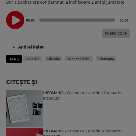
Boris Becker era condamnat la închisoare 2 ani și jumătate
Audio
Player
00:00
00:00
EMBED CODE
Andrei Paleu
TAGS
29 aprilie
calendar
calendarul zilei
infomania
CITEȘTE ȘI
INFOMANIA • Calendarul zilei de 11 ianuarie |
PODCAST
INFOMANIA • Calendarul zilei de 10 ianuarie |