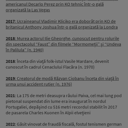
americanul Decarlo Perez prin KO tehnic într-o gală
organizată la Las Vegas
2017
: Ucraineanul Vladimir Kliciko era doborât prin KO de
britanicul Anthony Joshua într-o gală organizată la Londra
2018
: Murea actorul Ilie Gheorghe, cunoscut pentru rolurile
din spectacolul “Faust” din filmele “Mormomeţii” şi “Undeva
în Palilula” (n. 1940)
2018
: Înceta din viaţă folk-istul Vasile Mardare, devenit
cunoscut în cadrul Cenaclului Flacăra (n. 1970)
2019
: Creatorul de modă Răzvan Ciobanu înceta din viaţă în
urma unui accident rutier (n.
1976)
2021
: La 175 de metri deasupra râului Paiva, cel mai lung pod
pietonal suspendat din lume era inaugurat în nordul
Portugaliei, depăşind cu 516 metri recordul stabilit în 2017
de pasarela Charles Kuonen în Alpii elveţieni
2022
: Găsit vinovat de fraudă fiscală, fostul tenismen german