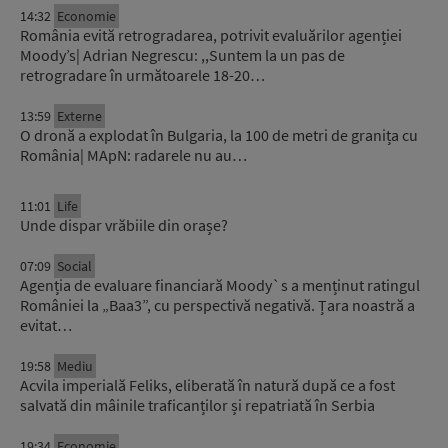
14:32
Economie
România evită retrogradarea, potrivit evaluărilor agenției
Moody’s| Adrian Negrescu: ,,Suntem la un pas de
retrogradare în următoarele 18-20…
13:59
Externe
O dronă a explodat în Bulgaria, la 100 de metri de granița cu
România| MApN: radarele nu au…
11:01
Life
Unde dispar vrăbiile din orașe?
07:09
Social
Agenția de evaluare financiară Moody`s a menținut ratingul
României la „Baa3”, cu perspectivă negativă. Țara noastră a
evitat…
19:58
Mediu
Acvila imperială Feliks, eliberată în natură după ce a fost
salvată din mâinile traficanților și repatriată în Serbia
19:34
Economie