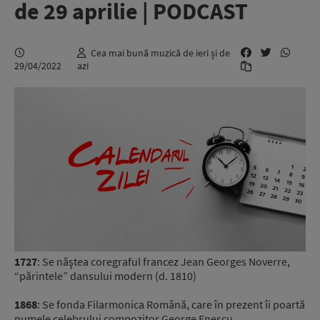
de 29 aprilie | PODCAST
Cea mai bună muzică de ieri și de
29/04/2022
azi
1727
: Se năştea coregraful francez Jean Georges Noverre,
“părintele” dansului modern (d. 1810)
1868
: Se fonda Filarmonica Română, care în prezent îi poartă
numele celebrului compozitor George Enescu