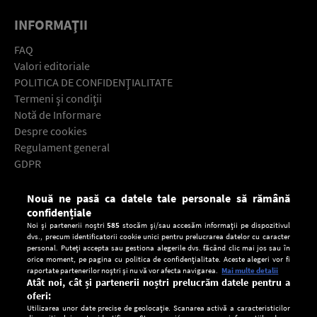
INFORMAŢII
FAQ
Valori editoriale
POLITICA DE CONFIDENŢIALITATE
Termeni şi condiţii
Notă de Informare
Despre cookies
Regulament general
GDPR
Contact
Nouă ne pasă ca datele tale personale să rămână
Descarcă gratuit aplicaţia Europa FM pentru smartphone:
confidențiale
Noi și partenerii noștri
585
stocăm și/sau accesăm informații pe dispozitivul
dvs., precum identificatorii cookie unici pentru prelucrarea datelor cu caracter
personal. Puteți accepta sau gestiona alegerile dvs. făcând clic mai jos sau în
orice moment, pe pagina cu politica de confidențialitate. Aceste alegeri vor fi
raportate partenerilor noștri și nu vă vor afecta navigarea.
Mai multe detalii
Atât noi, cât și partenerii noștri prelucrăm datele pentru a
oferi:
Utilizarea unor date precise de geolocație. Scanarea activă a caracteristicilor