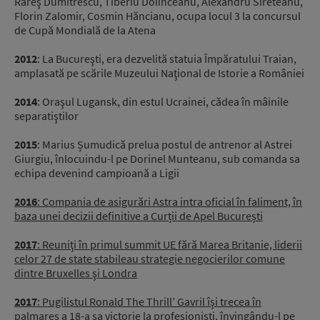
Rareş Dumitrescu, Tiberiu Dolinceanu, Alexandru Sireteanu,
Florin Zalomir, Cosmin Hăncianu, ocupa locul 3 la concursul
de Cupă Mondială de la Atena
2012
: La Bucureşti, era dezvelită statuia Împăratului Traian,
amplasată pe scările Muzeului Naţional de Istorie a României
2014
: Oraşul Lugansk, din estul Ucrainei, cădea în mâinile
separatiştilor
2015
: Marius Șumudică prelua postul de antrenor al Astrei
Giurgiu, înlocuindu-l pe Dorinel Munteanu, sub comanda sa
echipa devenind campioană a Ligii
2016
: Compania de asigurări Astra intra oficial în faliment, în
baza unei decizii definitive a Curții de Apel București
2017
: Reuniţi în primul summit UE fără Marea Britanie, liderii
celor 27 de state stabileau strategie negocierilor comune
dintre Bruxelles şi Londra
2017
: Pugilistul Ronald The Thrill’ Gavril îşi trecea în
palmares a 18-a sa victorie la profesionişti, învingându-l pe