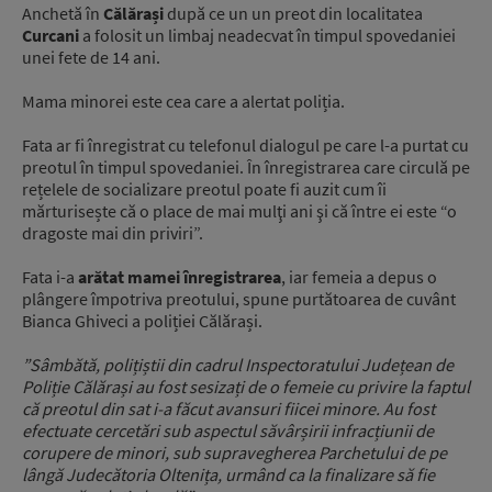
Anchetă în
Călărași
după ce un un preot din localitatea
Curcani
a folosit un limbaj neadecvat în timpul spovedaniei
unei fete de 14 ani.
Mama minorei este cea care a alertat poliția.
Fata ar fi înregistrat cu telefonul dialogul pe care l-a purtat cu
preotul în timpul spovedaniei. În înregistrarea care circulă pe
rețelele de socializare preotul poate fi auzit cum îi
mărturisește că o place de mai mulţi ani şi că între ei este “o
dragoste mai din priviri”.
Fata i-a
arătat mamei înregistrarea
, iar femeia a depus o
plângere împotriva preotului, spune purtătoarea de cuvânt
Bianca Ghiveci a poliției Călărași.
”Sâmbătă, polițiștii din cadrul Inspectoratului Județean de
Poliție Călărași au fost sesizați de o femeie cu privire la faptul
că preotul din sat i-a făcut avansuri fiicei minore. Au fost
efectuate cercetări sub aspectul săvârșirii infracțiunii de
corupere de minori, sub supravegherea Parchetului de pe
lângă Judecătoria Oltenița, urmând ca la finalizare să fie