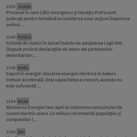
13:55
Justiție
Procesul în care Călin Georgescu și Horațiu Potra sunt
judecați pentru tentativă la comiterea unor acțiuni împotriva
ordinii…
13:40
Politica
Schimb de replici în Senat înainte de adoptarea Legii ANI.
Dispute privind declarațiile de avere ale partenerilor
demnitarilor:…
13:36
Mediu
Expert în energie: stocarea energiei electrice în baterii
trebuie accelerată. Deși capacitatea a crescut, aceasta nu
este suficientă…
13:04
Social
Ministerul Energiei face apel la reducerea consumului de
curent electric seara. Ce măsuri recomandă populației și
companiilor |…
13:00
Știri