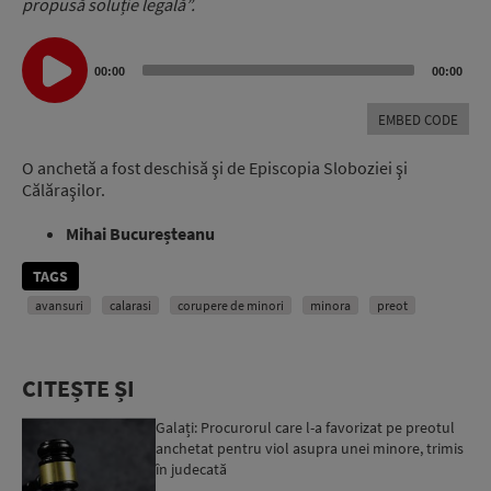
propusă soluție legală”.
Audio
Player
00:00
00:00
EMBED CODE
O anchetă a fost deschisă şi de Episcopia Sloboziei şi
Călăraşilor.
Mihai Bucureșteanu
TAGS
avansuri
calarasi
corupere de minori
minora
preot
CITEȘTE ȘI
Galați: Procurorul care l-a favorizat pe preotul
anchetat pentru viol asupra unei minore, trimis
în judecată