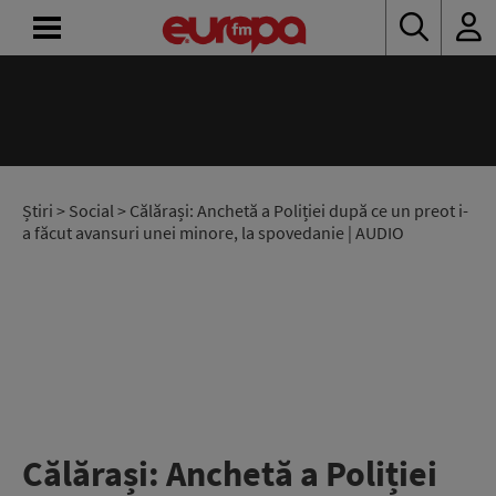
ACASĂ
ȘTIRI
RADIO
Știri
>
Social
> Călărași: Anchetă a Poliției după ce un preot i-
a făcut avansuri unei minore, la spovedanie | AUDIO
CONCURSURI
PODCAST
ASCULTĂ
LIVE
Călărași: Anchetă a Poliției