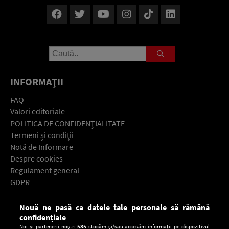
INFORMAŢII
FAQ
Valori editoriale
POLITICA DE CONFIDENŢIALITATE
Termeni şi condiţii
Notă de Informare
Despre cookies
Regulament general
GDPR
Contact
Nouă ne pasă ca datele tale personale să rămână
Descarcă gratuit aplicaţia Europa FM pentru smartphone:
confidențiale
Noi și partenerii noștri
585
stocăm și/sau accesăm informații pe dispozitivul