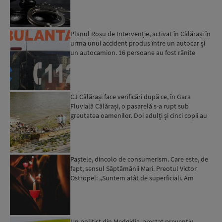
Planul Roșu de Intervenție, activat în Călărași în
urma unui accident produs între un autocar și
un autocamion. 16 persoane au fost rănite
CJ Călărași face verificări după ce, în Gara
Fluvială Călărași, o pasarelă s-a rupt sub
greutatea oamenilor. Doi adulți și cinci copii au
fost răniți...
Paștele, dincolo de consumerism. Care este, de
fapt, sensul Săptămânii Mari. Preotul Victor
Ostropel: „Suntem atât de superficiali. Am
înlocuit înţele...
Un polițist din Medgidia, arestat preventiv