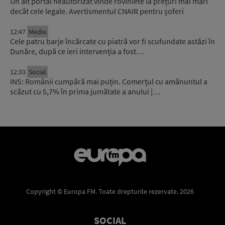
Un alt portal neautorizat vinde roviniete la prețuri mai mari
decât cele legale. Avertismentul CNAIR pentru șoferi
12:47
Mediu
Cele patru barje încărcate cu piatră vor fi scufundate astăzi în
Dunăre, după ce ieri intervenția a fost…
12:33
Social
INS: Românii cumpără mai puțin. Comerțul cu amănuntul a
scăzut cu 5,7% în prima jumătate a anului |…
Copyright © Europa FM. Toate drepturile rezervate. 2026
SOCIAL