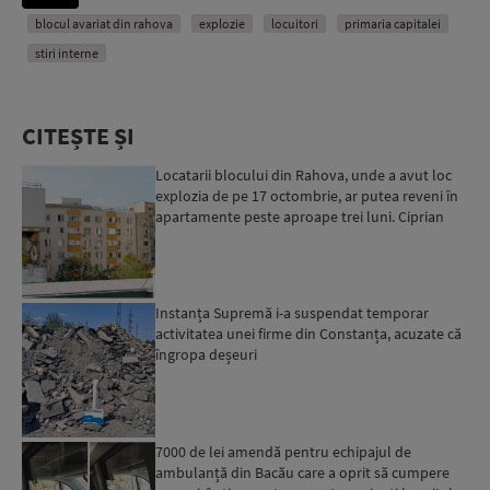
blocul avariat din rahova
explozie
locuitori
primaria capitalei
stiri interne
CITEȘTE ȘI
Locatarii blocului din Rahova, unde a avut loc
explozia de pe 17 octombrie, ar putea reveni în
apartamente peste aproape trei luni. Ciprian
Ciucu: Vor...
Instanța Supremă i-a suspendat temporar
activitatea unei firme din Constanța, acuzate că
îngropa deșeuri
7000 de lei amendă pentru echipajul de
ambulanță din Bacău care a oprit să cumpere