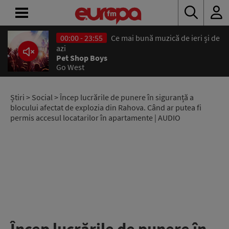
00:00 - 23:55
Ce mai bună muzică de ieri și de
ACASĂ
azi
Pet Shop Boys
Go West
ȘTIRI
RADIO
Știri
>
Social
> Încep lucrările de punere în siguranță a
blocului afectat de explozia din Rahova. Când ar putea fi
permis accesul locatarilor în apartamente | AUDIO
CONCURSURI
PODCAST
ASCULTĂ
LIVE