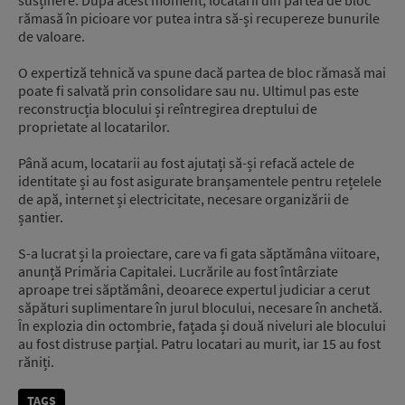
rămasă în picioare vor putea intra să-și recupereze bunurile
de valoare.
O expertiză tehnică va spune dacă partea de bloc rămasă mai
poate fi salvată prin consolidare sau nu. Ultimul pas este
reconstrucția blocului și reîntregirea dreptului de
proprietate al locatarilor.
Până acum, locatarii au fost ajutați să-și refacă actele de
identitate și au fost asigurate branșamentele pentru rețelele
de apă, internet și electricitate, necesare organizării de
șantier.
S-a lucrat și la proiectare, care va fi gata săptămâna viitoare,
anunță Primăria Capitalei. Lucrările au fost întârziate
aproape trei săptămâni, deoarece expertul judiciar a cerut
săpături suplimentare în jurul blocului, necesare în anchetă.
În explozia din octombrie, fațada și două niveluri ale blocului
au fost distruse parțial. Patru locatari au murit, iar 15 au fost
răniți.
TAGS