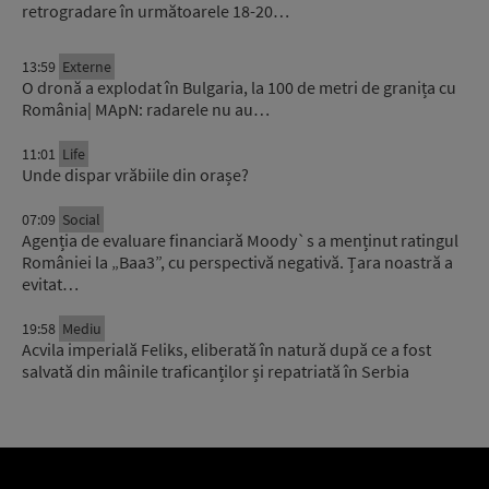
retrogradare în următoarele 18-20…
13:59
Externe
O dronă a explodat în Bulgaria, la 100 de metri de granița cu
România| MApN: radarele nu au…
11:01
Life
Unde dispar vrăbiile din orașe?
07:09
Social
Agenția de evaluare financiară Moody`s a menținut ratingul
României la „Baa3”, cu perspectivă negativă. Țara noastră a
evitat…
19:58
Mediu
Acvila imperială Feliks, eliberată în natură după ce a fost
salvată din mâinile traficanților și repatriată în Serbia