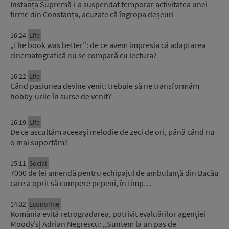
Instanța Supremă i-a suspendat temporar activitatea unei
firme din Constanța, acuzate că îngropa deșeuri
16:24
Life
„The book was better”: de ce avem impresia că adaptarea
cinematografică nu se compară cu lectura?
16:22
Life
Când pasiunea devine venit: trebuie să ne transformăm
hobby-urile în surse de venit?
16:19
Life
De ce ascultăm aceeași melodie de zeci de ori, până când nu
o mai suportăm?
15:11
Social
7000 de lei amendă pentru echipajul de ambulanță din Bacău
care a oprit să cumpere pepeni, în timp…
14:32
Economie
România evită retrogradarea, potrivit evaluărilor agenției
Moody’s| Adrian Negrescu: ,,Suntem la un pas de