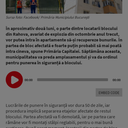
Sursa foto: Facebook/ Primăria Municipiului Bucureşti
În aproximativ două luni, o parte dintre locatarii blocului
din Rahova, avariat de explozia din octombrie anul trecut,
vor putea intra în apartamente să-și recupereze bunurile. În
partea de bloc afectată e foarte puțin probabil să mai poată
intra cineva, spune Primăria Capitalei. Săptămâna aceasta,
municipalitatea va preda amplasamentul și va da ordinul
pentru punerea în siguranță a blocului.
Audio
00:00
00:00
Player
EMBED CODE
Lucrările de punere în siguranță vor dura 50 de zile, iar
procedura implică separarea etajelor afectate de restul
blocului. Partea afectată va fi demolată, iar pe partea care
rămâne vor fi montați stâlpi reglabili, pentru o mai bună
susținere. După acest moment, locatarii din partea de bloc