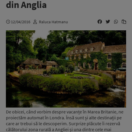
din Anglia
12/04/2016
Raluca Hatmanu
De obicei, când vorbim despre vacanțe în Marea Britanie, ne
proiectăm automat în Londra. Însă sunt și alte destinații pe
care ar trebui să le descoperim. Surprize plăcute îi rezervă
călătorului zona rurală a Angliei și una dintre cele mai