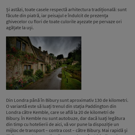
Și astăzi, toate casele respectă arhitectura tradițională: sunt
făcute din piatră, iar peisajul e îndulcit de prezența
ghivecelor cu flori de toate culorile așezate pe pervaze ori
agățate la uși.
Din Londra până în Bibury sunt aproximativ 130 de kilometri.
O variantă este să luați trenul din stația Paddington din
Londra către Kemble, care se află la 20 de kilometri de
Bibury. În Kemble nu sunt autobuze, dar dacă luați legătura
din timp cu hotelierii de aici, vă vor pune la dispoziție un
mijloc de transport – contra cost – către Bibury. Mai rapidă și