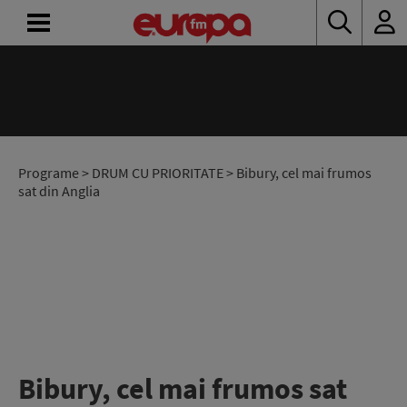
ACASĂ
ȘTIRI
RADIO
Programe
>
DRUM CU PRIORITATE
> Bibury, cel mai frumos
sat din Anglia
CONCURSURI
PODCAST
ASCULTĂ
LIVE
Bibury, cel mai frumos sat