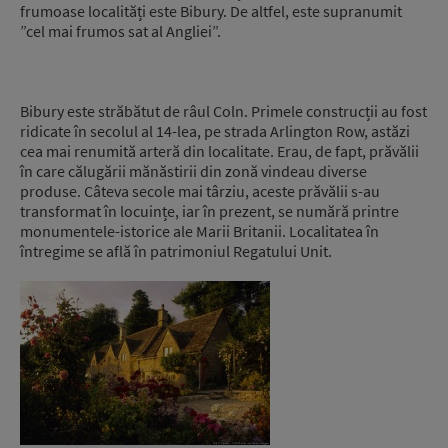
frumoase localități este Bibury. De altfel, este supranumit
”cel mai frumos sat al Angliei”.
Bibury este străbătut de râul Coln. Primele construcții au fost
ridicate în secolul al 14-lea, pe strada Arlington Row, astăzi
cea mai renumită arteră din localitate. Erau, de fapt, prăvălii
în care călugării mănăstirii din zonă vindeau diverse
produse. Câteva secole mai târziu, aceste prăvălii s-au
transformat în locuințe, iar în prezent, se numără printre
monumentele-istorice ale Marii Britanii. Localitatea în
întregime se află în patrimoniul Regatului Unit.