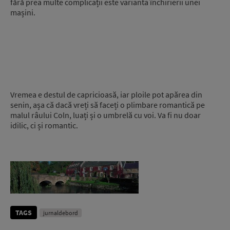
fără prea multe complicații este varianta închirierii unei
mașini.
Vremea e destul de capricioasă, iar ploile pot apărea din
senin, așa că dacă vreți să faceți o plimbare romantică pe
malul râului Coln, luați și o umbrelă cu voi. Va fi nu doar
idilic, ci și romantic.
TAGS
jurnaldebord