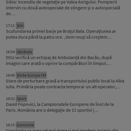
Sibiu: Incendiu de vegetație pe Valea Avrigului. Pompierii
intervin cu două autospeciale de stingere și o autospecială
de…
17:11
Știri
Scufundarea primei barje pe Brațul Bala. Operațiunea ar
putea dura până la patru ore. „Vom reuși să creștem…
16:54
Sănătate
DSU verifică un echipaj de Ambulanță din Bacău, după
imagini care arată o oprire la cumpărături în timpul…
16:40
Știrile Europa FM
Stare de perturbare gravă a transportului public local la Alba
Iulia. Primăria poate contracta temporar un alt operator,…
16:31
Sport
David Popovici, la Campionatele Europene de înot de la
Paris. România are o delegație de 11 sportivi |…
16:15
Economie
Constanța va avea cel mai mare și mai modern acvariu din