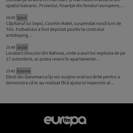
spațiul balcanic. Proiectul, finanțat din fonduri europene,…
16:00
Sport
Căpitanul lui Sepsi, Cosmin Matei, suspendat nouă luni de
TAS. Fotbalistul a fost depistat pozitiv la controlul
antidoping…
15:49
Social
Locatarii blocului din Rahova, unde a avut loc explozia de pe
17 octombrie, ar putea reveni în apartamente…
15:45
Externe
Elevii din Danemarca își vor susține oral lucrările pentru a
demonstra că le-au realizat fără ajutorul nepermis al…