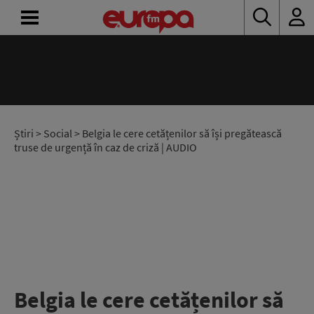
ACASĂ
ȘTIRI
RADIO
Știri
>
Social
> Belgia le cere cetățenilor să își pregătească
truse de urgență în caz de criză | AUDIO
CONCURSURI
PODCAST
ASCULTĂ
LIVE
Belgia le cere cetățenilor să