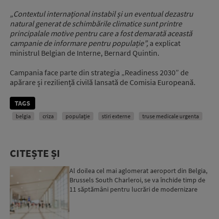
„Contextul internaţional instabil și un eventual dezastru
natural generat de schimbările climatice sunt printre
principalale motive pentru care a fost demarată această
campanie de informare pentru populație”,
a explicat
ministrul Belgian de Interne, Bernard Quintin.
Campania face parte din strategia „Readiness 2030” de
apărare și reziliență civilă lansată de Comisia Europeană.
TAGS
belgia
criza
populație
stiri externe
truse medicale urgenta
CITEȘTE ȘI
Al doilea cel mai aglomerat aeroport din Belgia,
Brussels South Charleroi, se va închide timp de
11 săptămâni pentru lucrări de modernizare