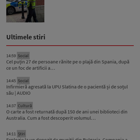
Ultimele stiri
14:59
Social
Cel puțin 27 de persoane rănite pe o plajă din Spania, după
ce un foc de artificii a…
14:45
Social
Infirmieră agresată la UPU Slatina de o pacientă și de soțul
său | AUDIO
14:37
Cultură
O carte a fost returnată după 150 de ani unei biblioteci din
Australia. Cum a fost descoperit volumul…
14:11
Știri
Explozie la un depozit de muniții din Bulgaria. Compania a