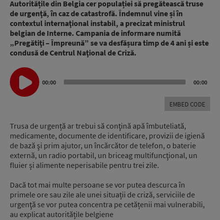
Autoritățile din Belgia cer populației să pregătească truse
de urgenţă, în caz de catastrofă. Îndemnul vine și în
contextul internaţional instabil, a precizat ministrul
belgian de Interne. Campania de informare numită
„Pregătiţi – Împreună” se va desfășura timp de 4 ani și este
condusă de Centrul Naţional de Criză.
Audio
00:00
00:00
Player
EMBED CODE
Trusa de urgență ar trebui să conţină apă îmbuteliată,
medicamente, documente de identificare, provizii de igienă
de bază şi prim ajutor, un încărcător de telefon, o baterie
externă, un radio portabil, un briceag multifuncţional, un
fluier și alimente neperisabile pentru trei zile.
Dacă tot mai multe persoane se vor putea descurca în
primele ore sau zile ale unei situații de criză, serviciile de
urgenţă se vor putea concentra pe cetățenii mai vulnerabili,
au explicat autoritățile belgiene