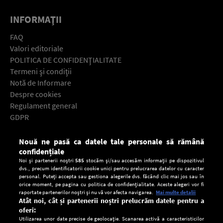
INFORMAŢII
FAQ
Valori editoriale
POLITICA DE CONFIDENŢIALITATE
Termeni şi condiţii
Notă de Informare
Despre cookies
Regulament general
GDPR
Contact
Nouă ne pasă ca datele tale personale să rămână
Descarcă gratuit aplicaţia Europa FM pentru smartphone:
confidențiale
Noi și partenerii noștri
585
stocăm și/sau accesăm informații pe dispozitivul
dvs., precum identificatorii cookie unici pentru prelucrarea datelor cu caracter
personal. Puteți accepta sau gestiona alegerile dvs. făcând clic mai jos sau în
orice moment, pe pagina cu politica de confidențialitate. Aceste alegeri vor fi
raportate partenerilor noștri și nu vă vor afecta navigarea.
Mai multe detalii
Atât noi, cât și partenerii noștri prelucrăm datele pentru a
oferi:
Utilizarea unor date precise de geolocație. Scanarea activă a caracteristicilor