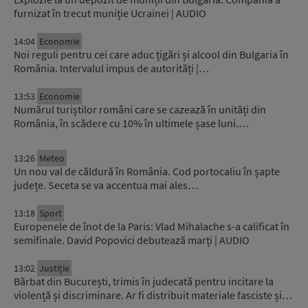
furnizat în trecut muniție Ucrainei | AUDIO
14:04
Economie
Noi reguli pentru cei care aduc țigări și alcool din Bulgaria în
România. Intervalul impus de autorități |…
13:53
Economie
Numărul turiștilor români care se cazează în unități din
România, în scădere cu 10% în ultimele șase luni.…
13:26
Meteo
Un nou val de căldură în România. Cod portocaliu în șapte
județe. Seceta se va accentua mai ales…
13:18
Sport
Europenele de înot de la Paris: Vlad Mihalache s-a calificat în
semifinale. David Popovici debutează marți | AUDIO
13:02
Justiție
Bărbat din București, trimis în judecată pentru incitare la
violență și discriminare. Ar fi distribuit materiale fasciste și…