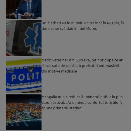
românii. Am muncit din greu”...
Doi bărbați au fost loviți de trăsnet în Reghin, în
timp ce se scăldau în râul Mureș
Medic veterinar din Suceava, reținut după ce ar
fi ucis sute de câini sub pretextul eutanasierii
din motive medicale
Mangalia nu va reduce iluminatul public în plin
sezon estival. „Ar diminua confortul turiștilor”,
spune primarul stațiunii