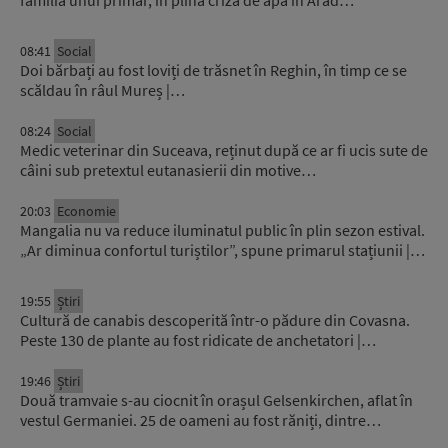
08:41
Social
Doi bărbați au fost loviți de trăsnet în Reghin, în timp ce se
scăldau în râul Mureș |…
08:24
Social
Medic veterinar din Suceava, reținut după ce ar fi ucis sute de
câini sub pretextul eutanasierii din motive…
20:03
Economie
Mangalia nu va reduce iluminatul public în plin sezon estival.
„Ar diminua confortul turiștilor”, spune primarul stațiunii |…
19:55
Știri
Cultură de canabis descoperită într-o pădure din Covasna.
Peste 130 de plante au fost ridicate de anchetatori |…
19:46
Știri
Două tramvaie s-au ciocnit în orașul Gelsenkirchen, aflat în
vestul Germaniei. 25 de oameni au fost răniți, dintre…