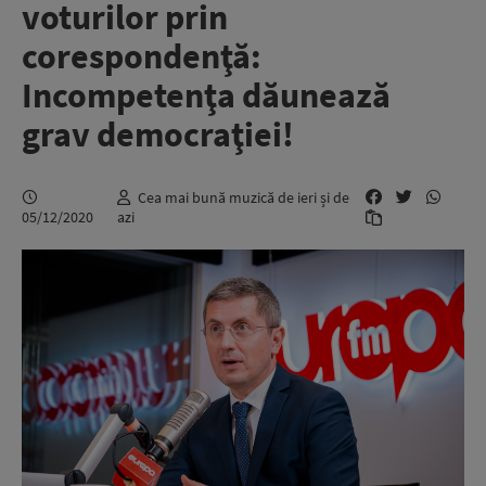
voturilor prin
corespondenţă:
Incompetenţa dăunează
grav democraţiei!
Cea mai bună muzică de ieri și de
05/12/2020
azi