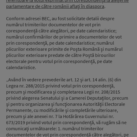
referitoare la votul exprimat prin corespondenţă la alegerile
parlamentare de către românii aflaţi în diaspora
.
Conform adresei BEC, au fost solicitate detalii despre
numărul trimiterilor documentelor de vot prin
corespondenţă către alegători, pe date calendaristice;
numărul confirmărilor de primire a documentelor de vot
prin corespondenţă, pe date calendaristice; numărul
plicurilor exterioare primite de Poşta Română şi numărul
plicurilor exterioare predate de către Poştă birourilor
electorale pentru votul prin corespondenţă, pe date
calendaristice.
„Având în vedere prevederile art. 12 şi art. 14 alin. (6) din
Legea nr. 288/2015 privind votul prin corespondenţă,
precum şi modificarea şi completarea Legii nr. 208/2015
privind alegerea Senatului şi a Camerei Deputaţilor, precum
şi pentru organizarea şi funcţionarea Autorităţii Electorale
Permanente, cu modificările şi completările ulterioare,
precum şi ale anexei nr. 7 la Hotărârea Guvernului nr.
673/2019 privind votul prin corespondenţă, vă rugăm să ne
comunicaţi următoarele: 1. numărul trimiterilor
documentelor de vot prin corespondenţă către alegători, pe