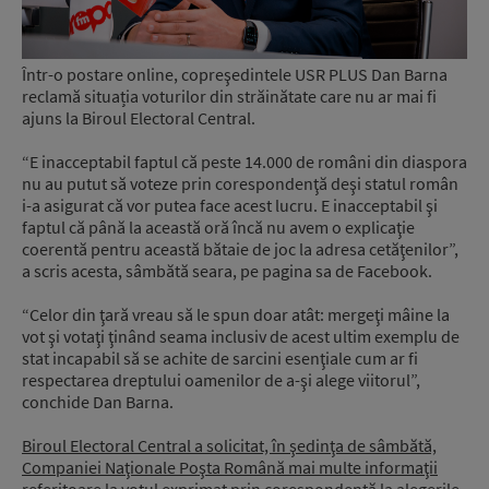
Într-o postare online, copreşedintele USR PLUS Dan Barna
reclamă situația voturilor din străinătate care nu ar mai fi
ajuns la Biroul Electoral Central.
“E inacceptabil faptul că peste 14.000 de români din diaspora
nu au putut să voteze prin corespondenţă deşi statul român
i-a asigurat că vor putea face acest lucru. E inacceptabil şi
faptul că până la această oră încă nu avem o explicaţie
coerentă pentru această bătaie de joc la adresa cetăţenilor”,
a scris acesta, sâmbătă seara, pe pagina sa de Facebook.
“Celor din ţară vreau să le spun doar atât: mergeţi mâine la
vot şi votaţi ţinând seama inclusiv de acest ultim exemplu de
stat incapabil să se achite de sarcini esenţiale cum ar fi
respectarea dreptului oamenilor de a-şi alege viitorul”,
conchide Dan Barna.
Biroul Electoral Central a solicitat, în şedinţa de sâmbătă,
Companiei Naţionale Poşta Română mai multe informaţii