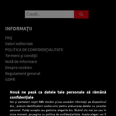
INFORMAŢII
FAQ
Valori editoriale
POLITICA DE CONFIDENŢIALITATE
Termeni şi condiţii
Notă de Informare
Despre cookies
Regulament general
GDPR
Contact
Nouă ne pasă ca datele tale personale să rămână
Descarcă gratuit aplicaţia Europa FM pentru smartphone:
confidențiale
Noi și partenerii noștri
585
stocăm și/sau accesăm informații pe dispozitivul
dvs., precum identificatorii cookie unici pentru prelucrarea datelor cu caracter
personal. Puteți accepta sau gestiona alegerile dvs. făcând clic mai jos sau în
orice moment, pe pagina cu politica de confidențialitate. Aceste alegeri vor fi