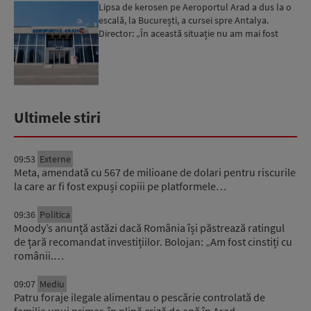
Lipsa de kerosen pe Aeroportul Arad a dus la o
escală, la București, a cursei spre Antalya.
Director: „În această situație nu am mai fost
deloc”...
Ultimele stiri
09:53
Externe
Meta, amendată cu 567 de milioane de dolari pentru riscurile
la care ar fi fost expuși copiii pe platformele…
09:36
Politica
Moody’s anunță astăzi dacă România își păstrează ratingul
de țară recomandat investițiilor. Bolojan: „Am fost cinstiți cu
românii.…
09:07
Mediu
Patru foraje ilegale alimentau o pescărie controlată de
familia unui primar, în plină criză de apă în Arad…