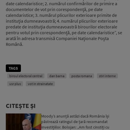
date calendaristice; 2. numărul confirmărilor de primire a
documentelor de vot prin corespondenţă, pe date
calendaristice; 3. numărul plicurilor exterioare primite de
instituţia dumneavoastră; 4. numărul plicurilor exterioare
predate de instituţia dumneavoastră birourilor electorale
pentru votul prin corespondenţă, pe date calendaristice”, se
arată în adresa transmisă Companiei Naţionale Poşta
Română.
TAGS
biroul electoral central
dan barna
posta romana
stiri interne
usr plus
vot in strainatate
CITEȘTE ȘI
Moody’s anunță astăzi dacă România își
păstrează ratingul de țară recomandat
investițiilor. Bolojan: „Am fost cinstiți cu