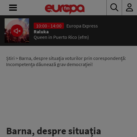
10:00 - 14:00
Europa Express
ACASĂ
Raluka
Queen in Puerto Rico (efm)
ȘTIRI
RADIO
Știri
> Barna, despre situaţia voturilor prin corespondenţă:
Incompetenţa dăunează grav democraţiei!
CONCURSURI
PODCAST
ASCULTĂ
LIVE
Barna, despre situaţia