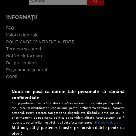
INFORMAŢII
FAQ
Valori editoriale
POLITICA DE CONFIDENŢIALITATE
Termeni şi condiţii
Notă de Informare
Despre cookies
Regulament general
GDPR
Contact
Nouă ne pasă ca datele tale personale să rămână
Descarcă gratuit aplicaţia Europa FM pentru smartphone:
confidențiale
Noi și partenerii noștri
585
stocăm și/sau accesăm informații pe dispozitivul
dvs., precum identificatorii cookie unici pentru prelucrarea datelor cu caracter
personal. Puteți accepta sau gestiona alegerile dvs. făcând clic mai jos sau în
orice moment, pe pagina cu politica de confidențialitate. Aceste alegeri vor fi
raportate partenerilor noștri și nu vă vor afecta navigarea.
Mai multe detalii
Atât noi, cât și partenerii noștri prelucrăm datele pentru a
oferi: