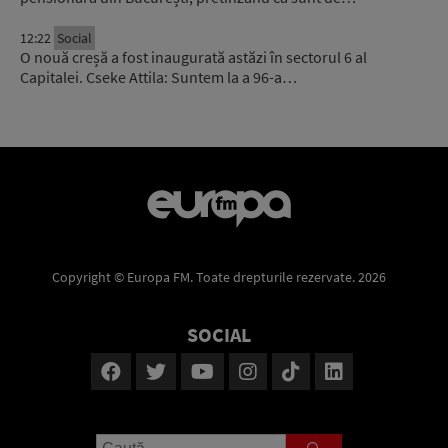
12:22
Social
O nouă creșă a fost inaugurată astăzi în sectorul 6 al
Capitalei. Cseke Attila: Suntem la a 96-a…
Copyright © Europa FM. Toate drepturile rezervate. 2026
SOCIAL