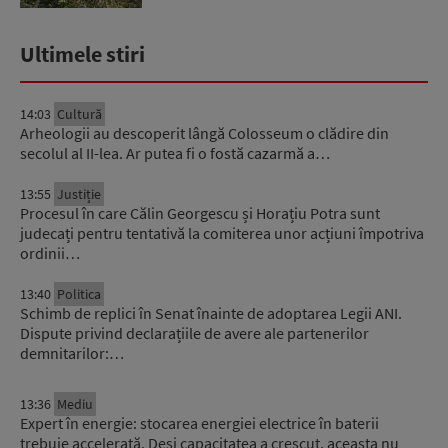
Ultimele stiri
14:03
Cultură
Arheologii au descoperit lângă Colosseum o clădire din
secolul al II-lea. Ar putea fi o fostă cazarmă a…
13:55
Justiție
Procesul în care Călin Georgescu și Horațiu Potra sunt
judecați pentru tentativă la comiterea unor acțiuni împotriva
ordinii…
13:40
Politica
Schimb de replici în Senat înainte de adoptarea Legii ANI.
Dispute privind declarațiile de avere ale partenerilor
demnitarilor:…
13:36
Mediu
Expert în energie: stocarea energiei electrice în baterii
trebuie accelerată. Deși capacitatea a crescut, aceasta nu