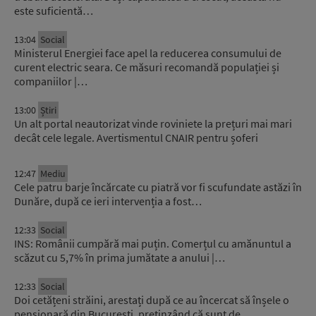
este suficientă…
13:04
Social
Ministerul Energiei face apel la reducerea consumului de
curent electric seara. Ce măsuri recomandă populației și
companiilor |…
13:00
Știri
Un alt portal neautorizat vinde roviniete la prețuri mai mari
decât cele legale. Avertismentul CNAIR pentru șoferi
12:47
Mediu
Cele patru barje încărcate cu piatră vor fi scufundate astăzi în
Dunăre, după ce ieri intervenția a fost…
12:33
Social
INS: Românii cumpără mai puțin. Comerțul cu amănuntul a
scăzut cu 5,7% în prima jumătate a anului |…
12:33
Social
Doi cetățeni străini, arestați după ce au încercat să înșele o
pensionară din București, pretinzând că sunt de…