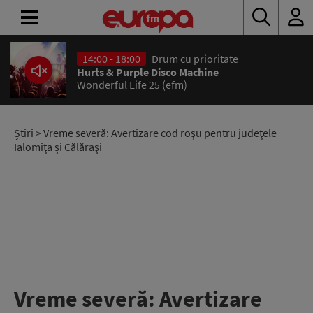
14:00 - 18:00
Drum cu prioritate
ACASĂ
Hurts & Purple Disco Machine
Wonderful Life 25 (efm)
ȘTIRI
RADIO
Știri
> Vreme severă: Avertizare cod roşu pentru judeţele
Ialomiţa şi Călăraşi
CONCURSURI
PODCAST
ASCULTĂ
LIVE
Vreme severă: Avertizare