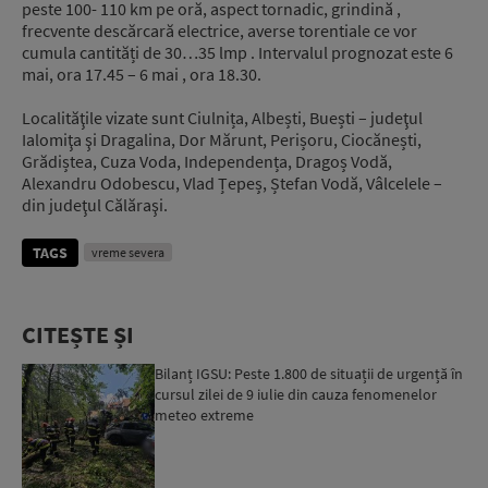
peste 100- 110 km pe oră, aspect tornadic, grindină ,
frecvente descărcară electrice, averse torentiale ce vor
cumula cantități de 30…35 lmp . Intervalul prognozat este 6
mai, ora 17.45 – 6 mai , ora 18.30.
Localităţile vizate sunt Ciulnița, Albești, Buești – judeţul
Ialomiţa şi Dragalina, Dor Mărunt, Perișoru, Ciocănești,
Grădiștea, Cuza Voda, Independența, Dragoș Vodă,
Alexandru Odobescu, Vlad Țepeș, Ștefan Vodă, Vâlcelele –
din judeţul Călăraşi.
TAGS
vreme severa
CITEȘTE ȘI
Bilanț IGSU: Peste 1.800 de situații de urgență în
cursul zilei de 9 iulie din cauza fenomenelor
meteo extreme