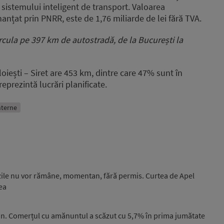
sistemului inteligent de transport. Valoarea
nanțat prin PNRR, este de 1,76 miliarde de lei fără TVA.
rcula pe 397 km de autostradă, de la București la
loiești – Siret are 453 km, dintre care 47% sunt în
reprezintă lucrări planificate.
interne
nzile nu vor rămâne, momentan, fără permis. Curtea de Apel
ea
n. Comerțul cu amănuntul a scăzut cu 5,7% în prima jumătate