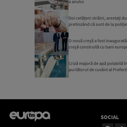
a anului
Doi cetățeni străini, arestați d
pretinzând că sunt de la poliție 
O nouă creșă a fost inaugurată a
creșă construită cu bani europ
Criză majoră de apă potabilă în
purtătorul de cuvânt al Prefectu
SOCIAL