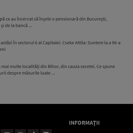
upă ce au încercat să înșele o pensionară din București,
și de la bancă ...
stăzi în sectorul 6 al Capitalei. Cseke Attila: Suntem la a 96-a
eni
 mai multe localități din Bihor, din cauza secetei. Ce spune
rii despre măsurile luate ...
INFORMAŢII