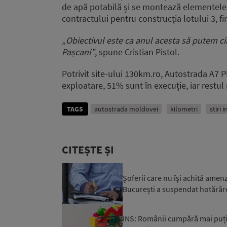
de apă potabilă și se montează elementele 
contractului pentru construcția lotului 3, fi
„Obiectivul este ca anul acesta să putem ci
Pașcani”
, spune Cristian Pistol.
Potrivit site-ului 130km.ro, Autostrada A7 P
exploatare, 51% sunt în execuție, iar restul 
TAGS
autostrada moldovei
kilometri
stiri 
CITEȘTE ȘI
Șoferii care nu își achită ame
București a suspendat hotărâr
INS: Românii cumpără mai puți