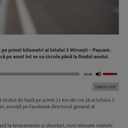
pe primii kilometri ai lotului 3 Mircești – Pașcani.
că pe acest lot se va circula până la finalul anului.
Use
00:00
Up/Down
Arrow
EMBED CODE
keys
to
ratul de bază pe primii 11 km din cei 28 ai lotului 3
increase
ei, anunță pe Facebook directorul general al
or
decrease
volume.
ează la terasamente și structuri, sunt relocate rețelele