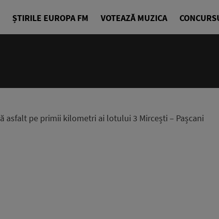
ȘTIRILE EUROPA FM
VOTEAZĂ MUZICA
CONCURS
sfalt pe primii kilometri ai lotului 3 Mircești – Pașcani