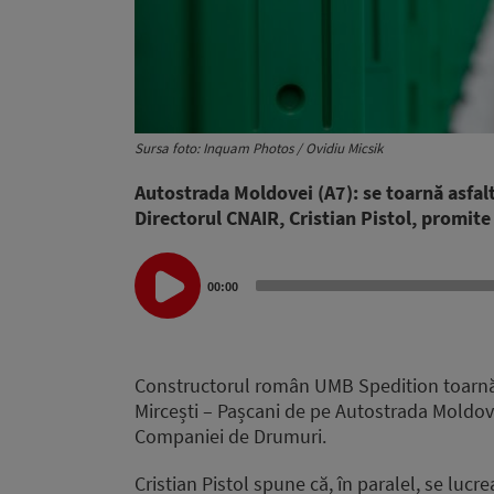
Sursa foto: Inquam Photos / Ovidiu Micsik
Autostrada Moldovei (A7): se toarnă asfalt 
Directorul CNAIR, Cristian Pistol, promite 
Audio
00:00
Player
Constructorul român UMB Spedition toarnă st
Mircești – Pașcani de pe Autostrada Moldov
Companiei de Drumuri.
Cristian Pistol spune că, în paralel, se lucr