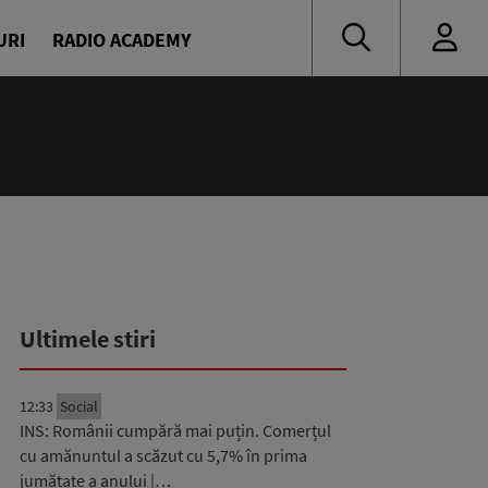
URI
RADIO ACADEMY
14:00 - 18:00
Drum cu prioritate
Denis Ciulinaru și Diana Enache
Ultimele stiri
12:33
Social
INS: Românii cumpără mai puțin. Comerțul
cu amănuntul a scăzut cu 5,7% în prima
jumătate a anului |…