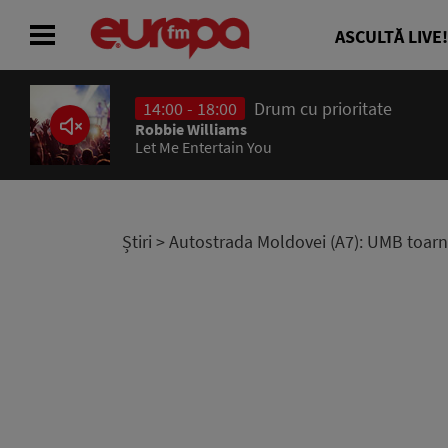
ASCULTĂ LIVE!
14:00 - 18:00
Drum cu prioritate
ACASĂ
Robbie Williams
Let Me Entertain You
ȘTIRI
RADIO
Știri
> Autostrada Moldovei (A7): UMB toarnă a
CONCURSURI
PODCAST
ASCULTĂ LIVE