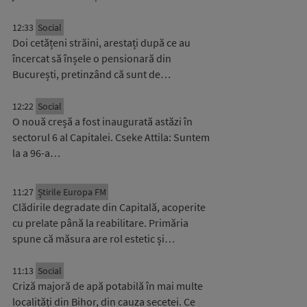
12:33
Social
Doi cetățeni străini, arestați după ce au
încercat să înșele o pensionară din
București, pretinzând că sunt de…
12:22
Social
O nouă creșă a fost inaugurată astăzi în
sectorul 6 al Capitalei. Cseke Attila: Suntem
la a 96-a…
11:27
Știrile Europa FM
Clădirile degradate din Capitală, acoperite
cu prelate până la reabilitare. Primăria
spune că măsura are rol estetic și…
11:13
Social
Criză majoră de apă potabilă în mai multe
localități din Bihor, din cauza secetei. Ce