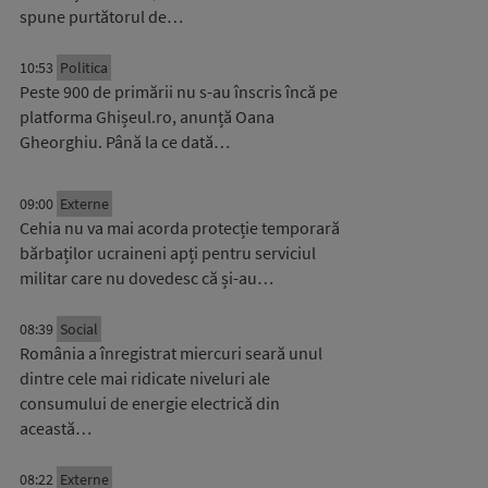
spune purtătorul de…
10:53
Politica
Peste 900 de primării nu s-au înscris încă pe
platforma Ghișeul.ro, anunță Oana
Gheorghiu. Până la ce dată…
09:00
Externe
Cehia nu va mai acorda protecție temporară
bărbaților ucraineni apți pentru serviciul
militar care nu dovedesc că și-au…
08:39
Social
România a înregistrat miercuri seară unul
dintre cele mai ridicate niveluri ale
consumului de energie electrică din
această…
08:22
Externe