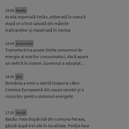
19:58
Mediu
Acvila imperială Feliks, eliberată în natură
după ce a fost salvată din mâinile
traficanților și repatriată în Serbia
19:34
Economie
Transelectrica poate limita consumul de
energie al marilor consumatori, dacă apare
un deficit în sistem. Guvernul a adoptat…
18:35
Știri
România a emis o alertă timpurie către
Comisia Europeană din cauza secetei și a
riscurilor pentru sistemul energetic
17:35
Social
Bacău: Fata dispărută din comuna Parava,
găsită după trei zile în localitate. Poliția face