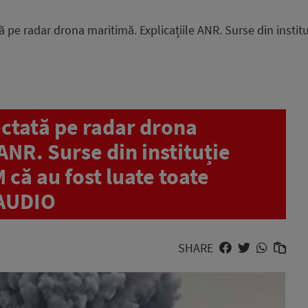
ă pe radar drona maritimă. Explicațiile ANR. Surse din insti
ectată pe radar drona
ANR. Surse din instituție
că au fost luate toate
 AUDIO
SHARE