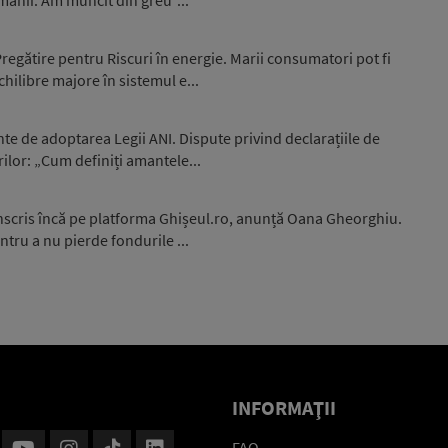
egătire pentru Riscuri în energie. Marii consumatori pot fi
hilibre majore în sistemul e...
nte de adoptarea Legii ANI. Dispute privind declarațiile de
ilor: „Cum definiți amantele...
înscris încă pe platforma Ghișeul.ro, anunță Oana Gheorghiu.
ntru a nu pierde fondurile ...
INFORMAŢII
FAQ