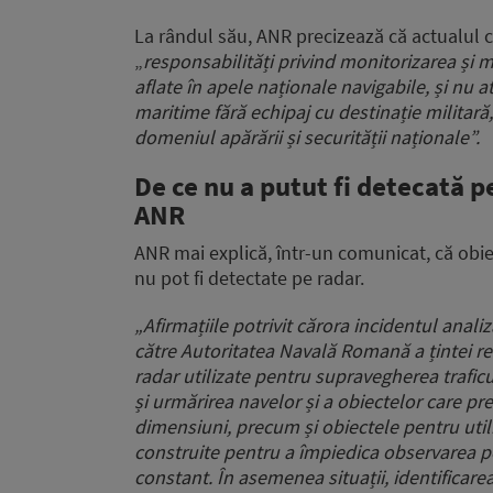
La rândul său, ANR precizează că actualul cad
„
responsabilități privind monitorizarea și 
aflate în apele naționale navigabile, și nu 
maritime fără echipaj cu destinație militară
domeniul apărării și securității naționale”.
De ce nu a putut fi detecată p
ANR
ANR mai explică, într-un comunicat, că obi
nu pot fi detectate pe radar.
„Afirmațiile potrivit cărora incidentul analiz
către Autoritatea Navală Romană a țintei re
radar utilizate pentru supravegherea traficu
și urmărirea navelor și a obiectelor care p
dimensiuni, precum și obiectele pentru util
construite pentru a împiedica observarea pe
constant. În asemenea situații, identificare