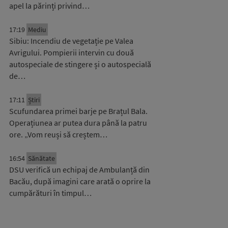
apel la părinți privind…
17:19
Mediu
Sibiu: Incendiu de vegetație pe Valea
Avrigului. Pompierii intervin cu două
autospeciale de stingere și o autospecială
de…
17:11
Știri
Scufundarea primei barje pe Brațul Bala.
Operațiunea ar putea dura până la patru
ore. „Vom reuși să creștem…
16:54
Sănătate
DSU verifică un echipaj de Ambulanță din
Bacău, după imagini care arată o oprire la
cumpărături în timpul…