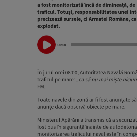
a fost monitorizată încă de dimineață, de l
traficul. Totuși, responsabilitatea unei in
precizează sursele, ci Armatei Române, care
explodat.
Audio
00:00
Player
În jurul orei 08:00, Autoritatea Navală Român
traficul pe mare: „
ca să nu mai miște niciu
FM.
Toate navele din zonă ar fi fost anunțate să
anunțe dacă observă obiecte pe mare.
Ministerul Apărării a transmis că a securizat
fost pus în siguranță înainte de autodetona
monitorizarea traficului naval este în com