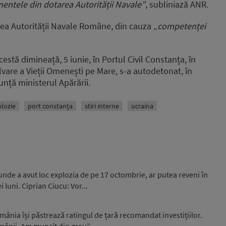
mentele din dotarea Autorității Navale”
, subliniază ANR.
artea Autorității Navale Române, din cauza „
competenței
estă dimineață, 5 iunie, în Portul Civil Constanța, în
vare a Vieții Omenești pe Mare, s-a autodetonat, în
unță ministerul Apărării.
plozie
port constanța
stiri interne
ucraina
unde a avut loc explozia de pe 17 octombrie, ar putea reveni în
luni. Ciprian Ciucu: Vor...
ânia își păstrează ratingul de țară recomandat investițiilor.
omânii. Am muncit din greu”...