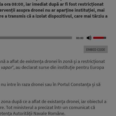
a ora 08:00, iar imediat după ar fi fost restricționat
tervenții asupra dronei nu ar aparține instituției, mai
 a transmis că a izolat dispozitivul, care mai târziu a
Use
00:00
Up/Down
Arrow
EMBED CODE
keys
to
ă a aflat de existența dronei în zonă și a restricționat
increase
n vapor
”, au declarat surse din instituție pentru Europa
or
decrease
volume.
 nu intre în raza dronei sau în Portul Constanța și să
 zona după ce a aflat de existanța dronei, iar obiectul a
re. Tot ministerul a precizat într-un comunicat că
petența Autorității Navale Române.