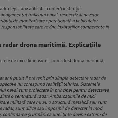
ru legislativ aplicabil conferă instituției
managementul traficului naval, respectiv al navelor
atribuții de monitorizare operațională a vehiculelor
, responsabilitate care revine instituțiilor competente în
e radar drona maritimă. Explicațiile
ectele de mici dimensiuni, cum a fost drona maritimă,
at ar fi putut fi prevenit prin simpla detectare radar de
spective nu corespund realității tehnice. Sistemele
lui naval sunt proiectate în principal pentru detectarea
rezintă o semnătură radar. Ambarcațiunile de mici
izare militară care nu au o structură metalică sau sunt
 radar, sunt dificil sau imposibil de detectat în mod
a, confirmarea și urmărirea unei ținte devine extrem de