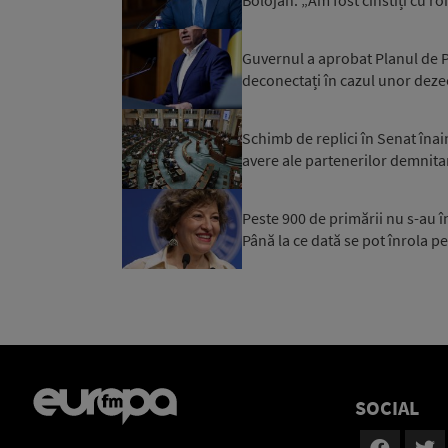
Guvernul a aprobat Planul de Pr
deconectați în cazul unor dezec
Schimb de replici în Senat înai
avere ale partenerilor demnitar
Peste 900 de primării nu s-au 
Până la ce dată se pot înrola pe
SOCIAL