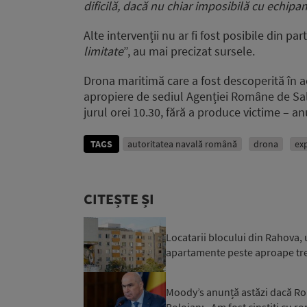
dificilă, dacă nu chiar imposibilă cu echipa
Alte intervenții nu ar fi fost posibile din p
limitate
”, au mai precizat sursele.
Drona maritimă care a fost descoperită în ac
apropiere de sediul Agenției Române de Sal
jurul orei 10.30, fără a produce victime – an
TAGS
autoritatea navală română
drona
ex
CITEȘTE ȘI
Locatarii blocului din Rahova, 
apartamente peste aproape trei 
Moody’s anunță astăzi dacă Rom
Bolojan: „Am fost cinstiți cu r