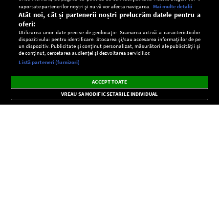
raportate partenerilor noștri și nu vă vor afecta navigarea.
Mai multe detalii
Atât noi, cât și partenerii noștri prelucrăm datele pentru a
oferi:
Utilizarea unor date precise de geolocație. Scanarea activă a caracteristicilor
dispozitivului pentru identificare. Stocarea și/sau accesarea informațiilor de pe
un dispozitiv. Publicitate și conținut personalizat, măsurători ale publicității și
de conținut, cercetarea audienței și dezvoltarea serviciilor.
Setări:
Listă parteneri (furnizori)
Ascultă Europa FM în aplicație
Dark
×
Instalează
Radio live, podcasturi, știri și alerte
ACCEPT TOATE
Mode
importante.
VREAU SA MODIFIC SETARILE INDIVIDUAL
CONFIDENŢIALITATE
Copyright © Europa FM. Toate drepturile rezervate. 2026
SOCIAL