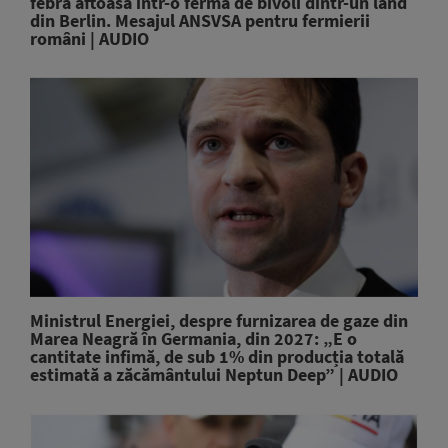
febră aftoasă într-o fermă de bivoli dintr-un land
din Berlin. Mesajul ANSVSA pentru fermierii
români | AUDIO
Ministrul Energiei, despre furnizarea de gaze din
Marea Neagră în Germania, din 2027: „E o
cantitate infimă, de sub 1% din producția totală
estimată a zăcământului Neptun Deep” | AUDIO