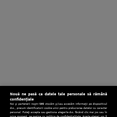
Nouă ne pasă ca datele tale personale să rămână
confidențiale
Noi și partenerii noștri
585
stocăm și/sau accesăm informații pe dispozitivul
dvs., precum identificatorii cookie unici pentru prelucrarea datelor cu caracter
personal. Puteți accepta sau gestiona alegerile dvs. făcând clic mai jos sau în
orice moment, pe pagina cu politica de confidențialitate. Aceste alegeri vor fi