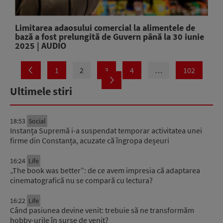
Limitarea adaosului comercial la alimentele de
bază a fost prelungită de Guvern până la 30 iunie
2025 | AUDIO
1
2
3
4
…
102
Ultimele stiri
18:53
Social
Instanța Supremă i-a suspendat temporar activitatea unei
firme din Constanța, acuzate că îngropa deșeuri
16:24
Life
„The book was better”: de ce avem impresia că adaptarea
cinematografică nu se compară cu lectura?
16:22
Life
Când pasiunea devine venit: trebuie să ne transformăm
hobby-urile în surse de venit?