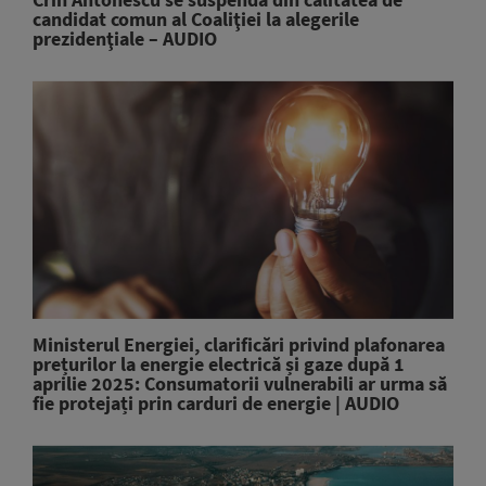
candidat comun al Coaliţiei la alegerile
prezidenţiale – AUDIO
Ministerul Energiei, clarificări privind plafonarea
prețurilor la energie electrică și gaze după 1
aprilie 2025: Consumatorii vulnerabili ar urma să
fie protejați prin carduri de energie | AUDIO