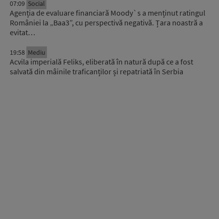
07:09
Social
Agenția de evaluare financiară Moody`s a menținut ratingul
României la „Baa3”, cu perspectivă negativă. Țara noastră a
evitat…
19:58
Mediu
Acvila imperială Feliks, eliberată în natură după ce a fost
salvată din mâinile traficanților și repatriată în Serbia