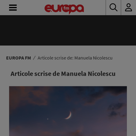
ACASĂ
ȘTIRI
RADIO
EUROPA FM
Articole scrise de: Manuela Nicolescu
CONCURSURI
Articole scrise de Manuela Nicolescu
PODCAST
ASCULTĂ
LIVE