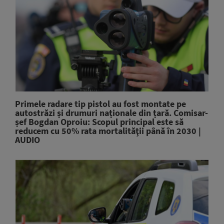
Primele radare tip pistol au fost montate pe
autostrăzi și drumuri naționale din țară. Comisar-
șef Bogdan Oproiu: Scopul principal este să
reducem cu 50% rata mortalităţii până în 2030 |
AUDIO