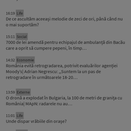
16:19
Life
De ce ascultăm aceeași melodie de zeci de ori, până când nu
o mai suportăm?
15:11
Social
7000 de lei amendă pentru echipajul de ambulanță din Bacău
care a oprit să cumpere pepeni, în timp…
14:32
Economie
România evită retrogradarea, potrivit evaluărilor agenției
Moody’s| Adrian Negrescu: ,,Suntem la un pas de
retrogradare în următoarele 18-20…
13:59
Externe
O dronă a explodat în Bulgaria, la 100 de metri de granița cu
România| MApN: radarele nu au…
11:01
Life
Unde dispar vrăbiile din orașe?