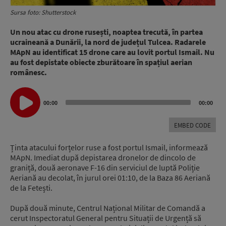
Sursa foto: Shutterstock
Un nou atac cu drone rusești, noaptea trecută, în partea
ucraineană a Dunării, la nord de județul Tulcea. Radarele
MApN au identificat 15 drone care au lovit portul Ismail. Nu
au fost depistate obiecte zburătoare în spațiul aerian
românesc.
Audio
00:00
00:00
Player
EMBED CODE
Ținta atacului forțelor ruse a fost portul Ismail, informează
MApN. Imediat după depistarea dronelor de dincolo de
graniță, două aeronave F-16 din serviciul de luptă Poliție
Aeriană au decolat, în jurul orei 01:10, de la Baza 86 Aeriană
de la Fetești.
După două minute, Centrul Național Militar de Comandă a
cerut Inspectoratul General pentru Situații de Urgență să