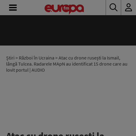
ACASĂ
ȘTIRI
RADIO
Știri
>
Război în Ucraina
> Atac cu drone rusești la Ismail,
lângă Tulcea. Radarele MApN au identificat 15 drone care au
lovit portul | AUDIO
CONCURSURI
PODCAST
ASCULTĂ
LIVE