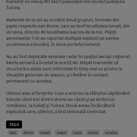
transmit un mesaj RO Alert populației din nordul județului
Tulcea.
Radarele de la sol au urmărit două grupuri, formate din
șapte respectiv opt drone, care au lovit localitatea Ismail, din
Ucraina, dincolo de localitatea Isaccea de la noi. Piloții
aeronavelor F16 au raportat multiple explozii pe partea
ucraineana a Dunării, în zona portului Ismanil.
Nu au fost depistate semnale radar în spațiul aerian național.
Alerta aeriană a încetat la ora 02:40. MApN transmite că
structurilre aliate sunt informate în timp real cu privire la
situațiile generate de atacuri, și rămâne în contact
permanent cu acestea.
Ultimul atac al forțerlor ruse a avut loc la sfârșitul săptămânii
trecute când trei dintre drone au căzut și pe teritoriul
românesc, la Galați și Tulcea. Două aveau încărcătură
explozivă care, ulterior, a fost detonată controlat.
TAGS
atac
drone
ismail
mapn
rusia
tulcea
ucraina