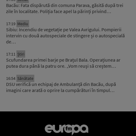
Bacău: Fata dispărută din comuna Parava, găsită după trei
zile în localitate. Poliția face apel la părinți privind…
17:19
Mediu
Sibiu: Incendiu de vegetație pe Valea Avrigului. Pompierii
intervin cu două autospeciale de stingere și o autospecială
de…
17:11
Știri
Scufundarea primei barje pe Brațul Bala. Operațiunea ar
putea dura până la patru ore. „Vom reuși să creștem…
16:54
Sănătate
DSU verifică un echipaj de Ambulanță din Bacău, după
imagini care arată o oprire la cumpărături în timpul…