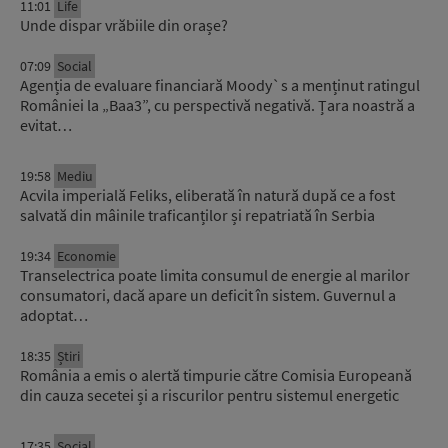
11:01
Life
Unde dispar vrăbiile din orașe?
07:09
Social
Agenția de evaluare financiară Moody`s a menținut ratingul
României la „Baa3”, cu perspectivă negativă. Țara noastră a
evitat…
19:58
Mediu
Acvila imperială Feliks, eliberată în natură după ce a fost
salvată din mâinile traficanților și repatriată în Serbia
19:34
Economie
Transelectrica poate limita consumul de energie al marilor
consumatori, dacă apare un deficit în sistem. Guvernul a
adoptat…
18:35
Știri
România a emis o alertă timpurie către Comisia Europeană
din cauza secetei și a riscurilor pentru sistemul energetic
17:35
Social