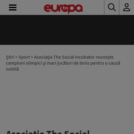
ACASĂ
ȘTIRI
RADIO
Știri
>
Sport
> Asociaţia The Social Incubator reunește
campioni olimpici şi mari jucători de tenis pentru o cauză
nobilă
CONCURSURI
PODCAST
ASCULTĂ
LIVE