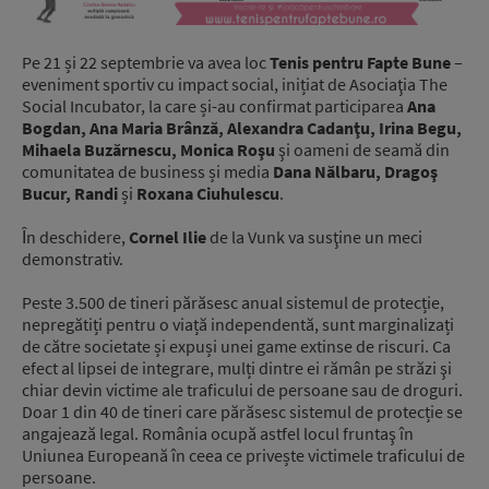
Pe 21 și 22 septembrie va avea loc
Tenis pentru Fapte Bune
–
eveniment sportiv cu impact social, inițiat de Asociaţia The
Social Incubator, la care și-au confirmat participarea
Ana
Bogdan, Ana Maria Brânză, Alexandra Cadanţu, Irina Begu,
Mihaela Buzărnescu, Monica Roşu
şi oameni de seamă din
comunitatea de business și media
Dana Nălbaru, Dragoş
Bucur, Randi
și
Roxana Ciuhulescu
.
Ȋn deschidere,
Cornel Ilie
de la Vunk va susţine un meci
demonstrativ.
Peste 3.500 de tineri părăsesc anual sistemul de protecție,
nepregătiți pentru o viață independentă, sunt marginalizați
de către societate și expuși unei game extinse de riscuri. Ca
efect al lipsei de integrare, mulți dintre ei rămân pe străzi şi
chiar devin victime ale traficului de persoane sau de droguri.
Doar 1 din 40 de tineri care părăsesc sistemul de protecție se
angajează legal. România ocupă astfel locul fruntaş în
Uniunea Europeană în ceea ce privește victimele traficului de
persoane.