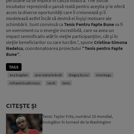
persoane să se implice în cauza noastră. The Social
Incubator reprezintă o șansă reală pentru aceștia și le oferă
acces la diverse oportunități care îi creionează și îi
modelează astfel încât să devină ei înșiși motoare ale
schimbării. Sunt convinsă ca
Tenis Pentru Fapte Bune
va fi
un eveniment cu o energie incredibilă, care va avea un
impact semnificativ atât în viețile participanților, cât și în
viețile beneficiarilor cu care lucrăm.”, spune
Cristina-Simona
Nedelcu
, coordonatoarea proiectului
”Tenis pentru Fapte
Bune”
.
TAGS
ana bogdan
ana-maria brânză
dragoș bucur
irina begu
mihaela buzărnescu
randi
tenis
CITEȘTE ȘI
Tenis: Taylor Fritz, numărul 10 mondial,
învingător în turneul de la Washington