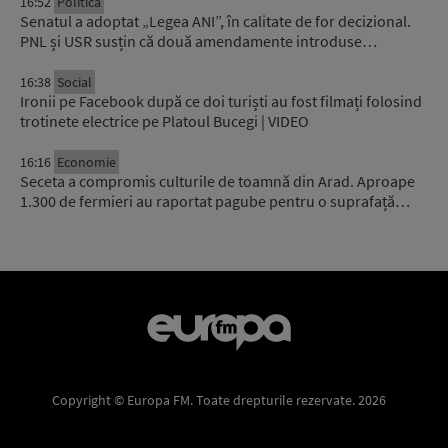
16:52
Politica
Senatul a adoptat „Legea ANI”, în calitate de for decizional.
PNL și USR susțin că două amendamente introduse…
16:38
Social
Ironii pe Facebook după ce doi turiști au fost filmați folosind
trotinete electrice pe Platoul Bucegi | VIDEO
16:16
Economie
Seceta a compromis culturile de toamnă din Arad. Aproape
1.300 de fermieri au raportat pagube pentru o suprafață…
Copyright © Europa FM. Toate drepturile rezervate. 2026