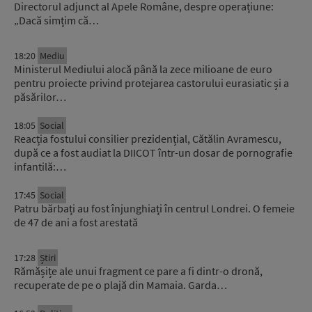
Directorul adjunct al Apele Române, despre operațiune:
„Dacă simțim că…
18:20
Mediu
Ministerul Mediului alocă până la zece milioane de euro
pentru proiecte privind protejarea castorului eurasiatic și a
păsărilor…
18:05
Social
Reacția fostului consilier prezidențial, Cătălin Avramescu,
după ce a fost audiat la DIICOT într-un dosar de pornografie
infantilă:…
17:45
Social
Patru bărbați au fost înjunghiați în centrul Londrei. O femeie
de 47 de ani a fost arestată
17:28
Știri
Rămășițe ale unui fragment ce pare a fi dintr-o dronă,
recuperate de pe o plajă din Mamaia. Garda…