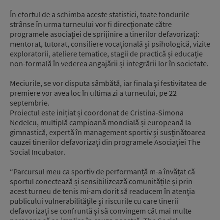
Ȋn efortul de a schimba aceste statistici, toate fondurile
strânse ȋn urma turneului vor fi direcţionate către
programele asociației de sprijinire a tinerilor defavorizați:
mentorat, tutorat, consiliere vocațională și psihologică, vizite
exploratorii, ateliere tematice, stagii de practică și educație
non-formală în vederea angajării și integrării lor în societate.
Meciurile, se vor disputa sâmbătă, iar finala şi festivitatea de
premiere vor avea loc ȋn ultima zi a turneului, pe 22
septembrie.
Proiectul este inițiat și coordonat de Cristina-Simona
Nedelcu, multiplă campioană mondială și europeană la
gimnastică, expertă în management sportiv şi susținătoarea
cauzei tinerilor defavorizați din programele Asociaţiei The
Social Incubator.
“Parcursul meu ca sportiv de performanță m-a învățat că
sportul conectează și sensibilizează comunitățile și prin
acest turneu de tenis mi-am dorit să readucem în atenția
publicului vulnerabilitățile și riscurile cu care tinerii
defavorizați se confruntă și să convingem cât mai multe