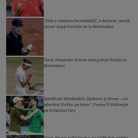
”Este o realizare formidabilă”, a declarat Jannik
Sinner după triumful de la Wimbledon
Tenis. Alexander Zverev este primul finalist la
Wimbledon
Semifinale Wimbledon. Djokovic și Sinner -„un
adevărat thriller pe teren”. Zverev îl întâlnește
pe britanicul Fery
Tenis. Sinner şi Djokovic s-au calificat în optimi