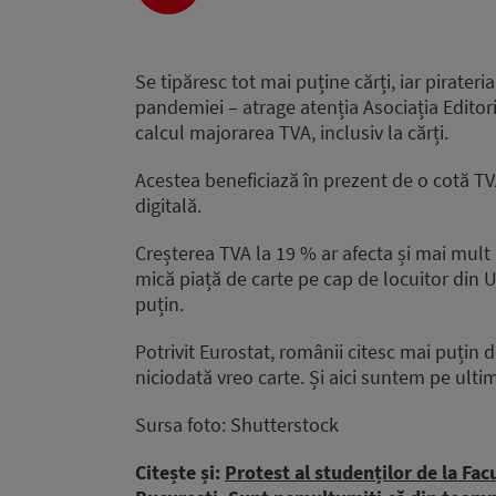
Player
Se tipăresc tot mai puține cărți, iar pirateri
pandemiei – atrage atenția Asociația Editoril
calcul majorarea TVA, inclusiv la cărți.
Acestea beneficiază în prezent de o cotă TVA
digitală.
Creșterea TVA la 19 % ar afecta și mai mult 
mică piață de carte pe cap de locuitor din U
puțin.
Potrivit Eurostat, românii citesc mai puțin 
niciodată vreo carte. Și aici suntem pe ult
Sursa foto: Shutterstock
Citește și:
Protest al studenților de la Fac