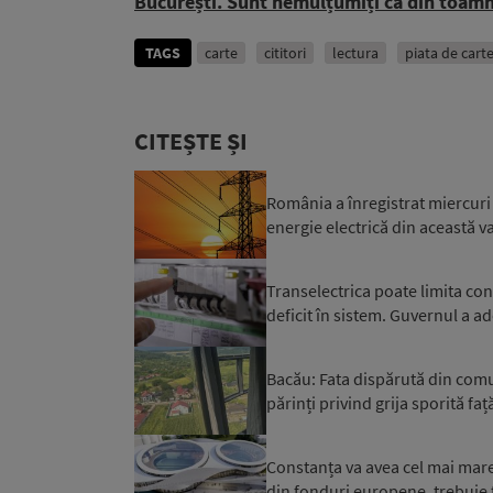
București. Sunt nemulțumiți că din toamnă
TAGS
carte
cititori
lectura
piata de cart
CITEȘTE ȘI
România a înregistrat miercuri 
energie electrică din această var
Transelectrica poate limita co
deficit în sistem. Guvernul a ad
Bacău: Fata dispărută din comuna
părinți privind grija sporită față
Constanța va avea cel mai mare 
din fonduri europene, trebuie f