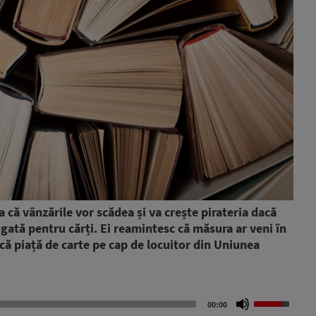
 că vânzările vor scădea și va crește pirateria dacă
ată pentru cărți. Ei reamintesc că măsura ar veni în
că piață de carte pe cap de locuitor din Uniunea
Use
00:00
Up/Down