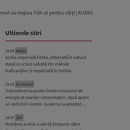
vernul va majora TVA-ul pentru cărți | AUDIO
Ultimele stiri
19:58
Mediu
Acvila imperială Feliks, eliberată în natură
după ce a fost salvată din mâinile
traficanților și repatriată în Serbia
19:34
Economie
Transelectrica poate limita consumul de
energie al marilor consumatori, dacă apare
un deficit în sistem. Guvernul a adoptat…
18:35
Știri
România a emis o alertă timpurie către