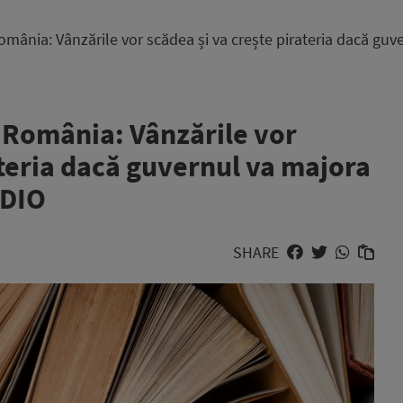
România: Vânzările vor scădea și va crește pirateria dacă gu
n România: Vânzările vor
ateria dacă guvernul va majora
UDIO
SHARE