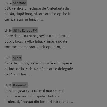
16:54
Sănătate
DSU verifică un echipaj de Ambulanță din
Bacău, după imagini care arată o oprire la
cumpărături în timpul…
16:40
Știrile Europa FM
Stare de perturbare gravă a transportului
public local la Alba Iulia. Primăria poate
contracta temporar un alt operator,…
16:31
Sport
David Popovici, la Campionatele Europene
de înot de la Paris. România are o delegație
de 11 sportivi |…
16:15
Economie
Constanța va avea cel mai mare și mai
modern acvariu din spațiul balcanic.
Proiectul, finanțat din fonduri europene,…