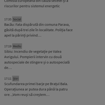
Comisia Europeană din cauza secetei și a
riscurilor pentru sistemul energetic
17:35
Social
Bacău: Fata dispărută din comuna Parava,
găsită după trei zile în localitate. Poliția face
apel la părinți privind…
17:19
Mediu
Sibiu: Incendiu de vegetație pe Valea
Avrigului. Pompierii intervin cu două
autospeciale de stingere și o autospecială
de…
17:11
Știri
Scufundarea primei barje pe Brațul Bala.
Operațiunea ar putea dura până la patru
ore. „Vom reuși să creștem…