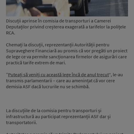
Discuții aprinse în comisia de transporturi a Camerei
Deputaților privind creșterea exagerată a tarifelor la polițele
RCA.
Chemați la discuții, reprezentanții Autorității pentru
Supraveghere Financiară au promis că vor pregăti un proiect
de lege ce va permite sancționarea firmelor de asigurări care
practică tarife extrem de mari.
”
Puteați să veniți cu această lege încă de anul trecut
“, le-au
transmis parlamentarii – care au amenințat că vor cere
demisia ASF dacă lucrurile nu se schimbă.
La discuțiile de la comisia pentru transporturi și
infrastructură au participat reprezentanții ASF dar și
transportatorii.