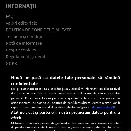
INFORMAŢII
FAQ
Valori editoriale
POLITICA DE CONFIDENŢIALITATE
Termeni şi condiţii
Notă de Informare
Despre cookies
Regulament general
GDPR
Contact
Nouă ne pasă ca datele tale personale să rămână
Descarcă gratuit aplicaţia Europa FM pentru smartphone:
confidențiale
Noi și partenerii noștri
585
stocăm și/sau accesăm informații pe dispozitivul
dvs., precum identificatorii cookie unici pentru prelucrarea datelor cu caracter
personal. Puteți accepta sau gestiona alegerile dvs. făcând clic mai jos sau în
orice moment, pe pagina cu politica de confidențialitate. Aceste alegeri vor fi
raportate partenerilor noștri și nu vă vor afecta navigarea.
Mai multe detalii
Atât noi, cât și partenerii noștri prelucrăm datele pentru a
oferi:
Utilizarea unor date precise de geolocație. Scanarea activă a caracteristicilor
dispozitivului pentru identificare. Stocarea și/sau accesarea informațiilor de pe
un dispozitiv. Publicitate și conținut personalizat, măsurători ale publicității și