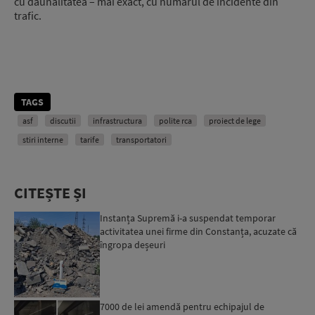
cu daunalitatea – mai exact, cu numărul de incidente din
trafic.
TAGS
asf
discutii
infrastructura
polite rca
proiect de lege
stiri interne
tarife
transportatori
CITEȘTE ȘI
Instanța Supremă i-a suspendat temporar
activitatea unei firme din Constanța, acuzate că
îngropa deșeuri
7000 de lei amendă pentru echipajul de