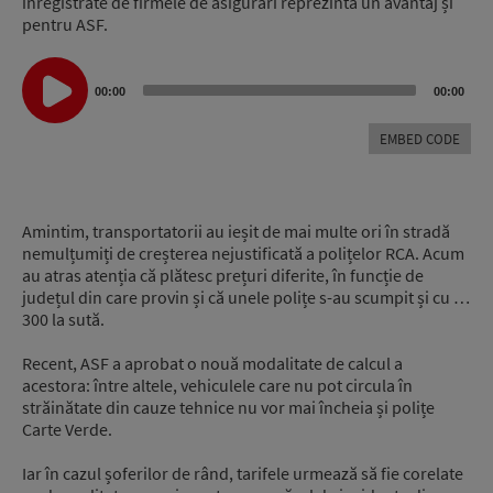
înregistrate de firmele de asigurări reprezintă un avantaj și
pentru ASF.
Audio
Player
00:00
00:00
EMBED CODE
Amintim, transportatorii au ieșit de mai multe ori în stradă
nemulțumiți de creșterea nejustificată a polițelor RCA. Acum
au atras atenția că plătesc prețuri diferite, în funcție de
județul din care provin și că unele polițe s-au scumpit și cu …
300 la sută.
Recent, ASF a aprobat o nouă modalitate de calcul a
acestora: între altele, vehiculele care nu pot circula în
străinătate din cauze tehnice nu vor mai încheia și polițe
Carte Verde.
Iar în cazul șoferilor de rând, tarifele urmează să fie corelate