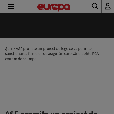
ACASĂ
ȘTIRI
RADIO
Știri
> ASF promite un proiect de lege ce va permite
sancționarea firmelor de asigurări care vând polițe RCA
extrem de scumpe
CONCURSURI
PODCAST
ASCULTĂ
LIVE