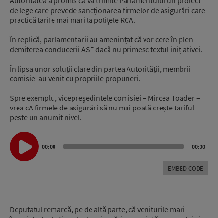
Autoritatea a promis că va trimite Parlamentului un proiect
de lege care prevede sancționarea firmelor de asigurări care
practică tarife mai mari la polițele RCA.
În replică, parlamentarii au amenințat că vor cere în plen
demiterea conducerii ASF dacă nu primesc textul inițiativei.
În lipsa unor soluții clare din partea Autorității, membrii
comisiei au venit cu propriile propuneri.
Spre exemplu, vicepreședintele comisiei – Mircea Toader –
vrea cA firmele de asigurări să nu mai poată crește tariful
peste un anumit nivel.
Audio
Player
00:00
00:00
EMBED CODE
Deputatul remarcă, pe de altă parte, că veniturile mari