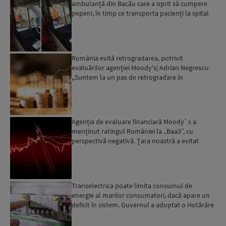
ambulanță din Bacău care a oprit să cumpere
pepeni, în timp ce transporta pacienți la spital
România evită retrogradarea, potrivit
evaluărilor agenției Moody's| Adrian Negrescu:
,,Suntem la un pas de retrogradare în
următoarele 18-20 de luni, ...
Agenția de evaluare financiară Moody`s a
menținut ratingul României la „Baa3”, cu
perspectivă negativă. Țara noastră a evitat
momentan retrogradarea...
Transelectrica poate limita consumul de
energie al marilor consumatori, dacă apare un
deficit în sistem. Guvernul a adoptat o Hotărâre
în acest sens...