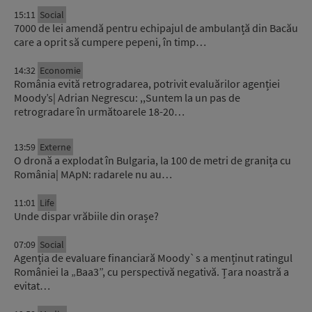
15:11
Social
7000 de lei amendă pentru echipajul de ambulanță din Bacău
care a oprit să cumpere pepeni, în timp…
14:32
Economie
România evită retrogradarea, potrivit evaluărilor agenției
Moody’s| Adrian Negrescu: ,,Suntem la un pas de
retrogradare în următoarele 18-20…
13:59
Externe
O dronă a explodat în Bulgaria, la 100 de metri de granița cu
România| MApN: radarele nu au…
11:01
Life
Unde dispar vrăbiile din orașe?
07:09
Social
Agenția de evaluare financiară Moody`s a menținut ratingul
României la „Baa3”, cu perspectivă negativă. Țara noastră a
evitat…